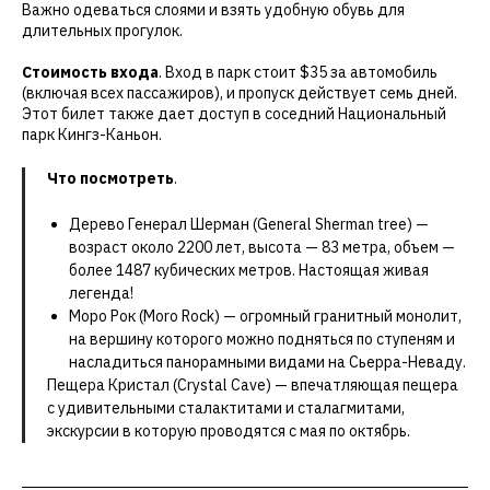
Важно одеваться слоями и взять удобную обувь для
длительных прогулок.
Стоимость входа
. Вход в парк стоит $35 за автомобиль
(включая всех пассажиров), и пропуск действует семь дней.
Этот билет также дает доступ в соседний Национальный
парк Кингз-Каньон.
Что посмотреть
.
Дерево Генерал Шерман (General Sherman tree) —
возраст около 2200 лет, высота — 83 метра, объем —
более 1487 кубических метров. Настоящая живая
легенда!
Моро Рок (Moro Rock) — огромный гранитный монолит,
на вершину которого можно подняться по ступеням и
насладиться панорамными видами на Сьерра-Неваду.
Пещера Кристал (Crystal Cave) — впечатляющая пещера
с удивительными сталактитами и сталагмитами,
экскурсии в которую проводятся с мая по октябрь.