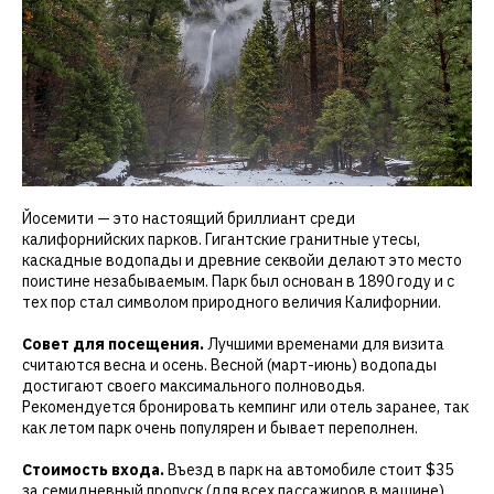
Йосемити — это настоящий бриллиант среди
калифорнийских парков. Гигантские гранитные утесы,
каскадные водопады и древние секвойи делают это место
поистине незабываемым. Парк был основан в 1890 году и с
тех пор стал символом природного величия Калифорнии.
Совет для посещения.
Лучшими временами для визита
считаются весна и осень. Весной (март-июнь) водопады
достигают своего максимального полноводья.
Рекомендуется бронировать кемпинг или отель заранее, так
как летом парк очень популярен и бывает переполнен.
Стоимость входа.
Въезд в парк на автомобиле стоит $35
за семидневный пропуск (для всех пассажиров в машине).