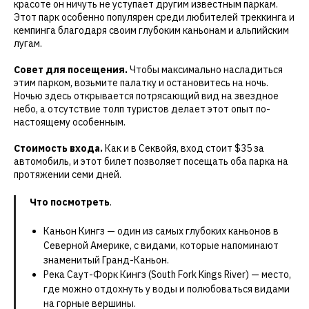
красоте он ничуть не уступает другим известным паркам.
Этот парк особенно популярен среди любителей треккинга и
кемпинга благодаря своим глубоким каньонам и альпийским
лугам.
Совет для посещения.
Чтобы максимально насладиться
этим парком, возьмите палатку и остановитесь на ночь.
Ночью здесь открывается потрясающий вид на звездное
небо, а отсутствие толп туристов делает этот опыт по-
настоящему особенным.
Стоимость входа.
Как и в Секвойя, вход стоит $35 за
автомобиль, и этот билет позволяет посещать оба парка на
протяжении семи дней.
Что посмотреть
.
Каньон Кингз — один из самых глубоких каньонов в
Северной Америке, с видами, которые напоминают
знаменитый Гранд-Каньон.
Река Саут-Форк Кингз (South Fork Kings River) — место,
где можно отдохнуть у воды и полюбоваться видами
на горные вершины.