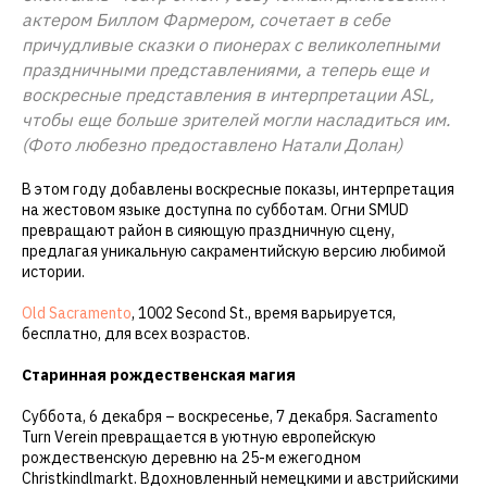
актером Биллом Фармером, сочетает в себе
причудливые сказки о пионерах с великолепными
праздничными представлениями, а теперь еще и
воскресные представления в интерпретации ASL,
чтобы еще больше зрителей могли насладиться им.
(Фото любезно предоставлено Натали Долан)
В этом году добавлены воскресные показы, интерпретация
на жестовом языке доступна по субботам. Огни SMUD
превращают район в сияющую праздничную сцену,
предлагая уникальную сакраментийскую версию любимой
истории.
Old Sacramento
, 1002 Second St., время варьируется,
бесплатно, для всех возрастов.
Старинная рождественская магия
Суббота, 6 декабря – воскресенье, 7 декабря. Sacramento
Turn Verein превращается в уютную европейскую
рождественскую деревню на 25-м ежегодном
Christkindlmarkt. Вдохновленный немецкими и австрийскими