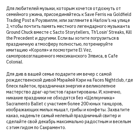
Для любителей музыки, которым хочется отдохнуть от
семейного ужина, присоединяйтесь к Save Ferris на Goldfield
Trading Post в Роузвилле, или загляните в Harlow’s на улице
J, чтобы почтить память местного легендарного музыканта
Ground Chuck вместе с Sacto Storytellers, Th’Losin’ Streaks, Kill
the Precedent и другими. Если вы хотите погрузиться в
праздничную атмосферу полностью, потренируйте
имитацию «Короля» и посмотрите El Vez,
самопровозглашенного мексиканского Элвиса, в Cafe
Colonial.
Для див в вашей семье подарите им вечер с самой
рождественской дивой Мэрайей Кэри на Faces Nightclub, где
блеск пайеток, праздничная энергия и великолепное
мастерство драг-артистов гарантированы. И, конечно,
никакие праздники не обходятся без «Щелкунчика»
Sacramento Ballet с участием более 200 юных танцоров,
изображающих милых мышат, грибы и конфеты. Захватите
какао, наденьте самый нелепый праздничный свитер и
сделайте свой декабрь максимально радостным и веселым
с этим гидом по Сакраменто.