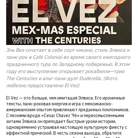
Эль Вез сочетает в себе соул чикано, стиль Элвиса и
панк-рок в Café Colonial во время своего ежегодного
праздничного тура по Западному побережью. В этом
году его выступление открывает рокабилли—трио
The Centuries и альт-панк-дуэт Duderella. (Фото
любезно предоставлено El Vez)
El Vez — это больше, чем имитация Элвиса. Его ироничные
тексты, панк-роковая энергия и игра с мексиканско-
американским опытом привлекают преданных поклонников.
С песнями вроде «Cesar Chavez ’96» и переосмысленными
хитами Элвиса он преподает быстрые уроки истории,
одновременно устраивая настоящую культурную фиесту с
эффектной прической. В честь сезона выхода, обратите