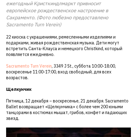
ежегодный Кристкиндлмаркт привносит
европейское рождественское настроение в
Сакраменто. (Фото любезно предоставлено
Sacramento Turn Verein)
22 киоска с украшениями, ремесленными изделиями и
подарками, живая рождественская музыка. Дети могут
встретить Санта-Клауса и немецкого Christkind, который
появляется ежедневно.
Sacramento Turn Verein
, 3349 J St., суббота 10:00-18:00,
воскресенье 11:00-17:00, вход свободный, для всех
возрастов.
Щелкунчик
Пятница, 12 декабря – воскресенье, 21 декабря. Sacramento
Ballet возвращает «Щелкунчика» с более чем 200 юными
танцорами в костюмах мышат, грибов, конфет и падающих
звезд.