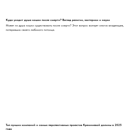
Куда уходит душа кошки после смерти? Взгляд религии, эзотерики и науки
Может ли душа кошки существовать после смерти? Этот вопрос волнует многих владельцев,
потерявших своего любимого питомца.
Топ лучших компаний и самых перспективных проектов Кремниевой долины в 2025
году