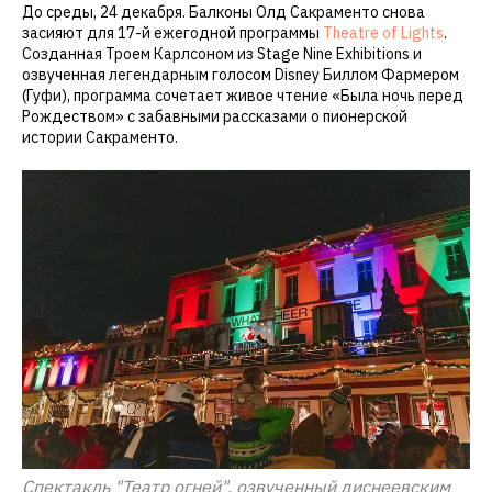
До среды, 24 декабря. Балконы Олд Сакраменто снова
засияют для 17-й ежегодной программы
Theatre of Lights
.
Созданная Троем Карлсоном из Stage Nine Exhibitions и
озвученная легендарным голосом Disney Биллом Фармером
(Гуфи), программа сочетает живое чтение «Была ночь перед
Рождеством» с забавными рассказами о пионерской
истории Сакраменто.
Спектакль "Театр огней", озвученный диснеевским