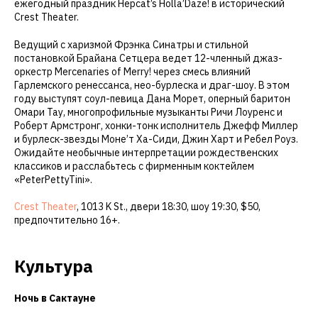
ежегодный праздник Hepcat’s Holla’Daze! в исторический
Crest Theater.
Ведущий с харизмой Фрэнка Синатры и стильной
постановкой Брайана Сетцера ведет 12-членный джаз-
оркестр Mercenaries of Merry! через смесь влияний
Гарлемского ренессанса, нео-бурлеска и драг-шоу. В этом
году выступят соул-певица Дана Морет, оперный баритон
Омари Тау, многопрофильные музыканты Ричи Лоуренс и
Роберт Армстронг, хонки-тонк исполнитель Джефф Миллер
и бурлеск-звезды Моне’т Ха-Сиди, Джин Харт и Ребел Роуз.
Ожидайте необычные интерпретации рождественских
классиков и расслабьтесь с фирменным коктейлем
«PeterPettyTini».
Crest Theater
, 1013 K St., двери 18:30, шоу 19:30, $50,
предпочтительно 16+.
Культура
Ночь в Сактауне