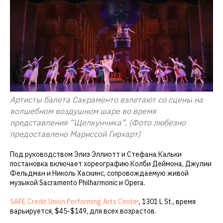
Артисты балета Сакраменто взлетают со сцены на
волшебном воздушном шаре во время
представления “Щелкунчика”, (Фото любезно
предоставлено Мариссой Гирхарт)
Под руководством Элиз Эллиотт и Стефана Кальки
постановка включает хореографию Колби Деймона, Джулии
Фельдман и Николь Хаскинс, сопровождаемую живой
музыкой Sacramento Philharmonic и Opera.
SAFE Credit Union Performing Arts Center
, 1301 L St., время
варьируется, $45-$149, для всех возрастов.