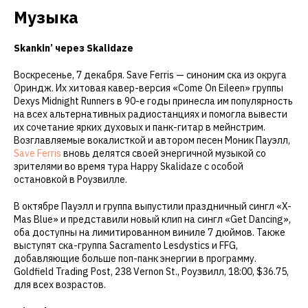
Музыка
Skankin’ через Skalidaze
Воскресенье, 7 декабря. Save Ferris — синоним ска из округа
Ориндж. Их хитовая кавер-версия «Come On Eileen» группы
Dexys Midnight Runners в 90-е годы принесла им популярность
на всех альтернативных радиостанциях и помогла вывести
их сочетание ярких духовых и панк-гитар в мейнстрим.
Возглавляемые вокалисткой и автором песен Моник Пауэлл,
Save Ferris
вновь делятся своей энергичной музыкой со
зрителями во время тура Happy Skalidaze с особой
остановкой в Роузвилле.
В октябре Пауэлл и группа выпустили праздничный сингл «X-
Mas Blue» и представили новый клип на сингл «Get Dancing»,
оба доступны на лимитированном виниле 7 дюймов. Также
выступят ска-группа Sacramento Lesdystics и FFG,
добавляющие больше поп-панк энергии в программу.
Goldfield Trading Post, 238 Vernon St., Роузвилл, 18:00, $36.75,
для всех возрастов.