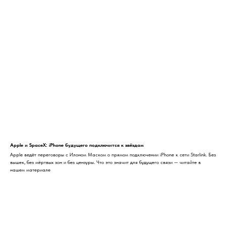
Apple и SpaceX: iPhone будущего подключится к звёздам
Apple ведёт переговоры с Илоном Маском о прямом подключении iPhone к сети Starlink. Без
вышек, без мёртвых зон и без цензуры. Что это значит для будущего связи — читайте в
нашем материале