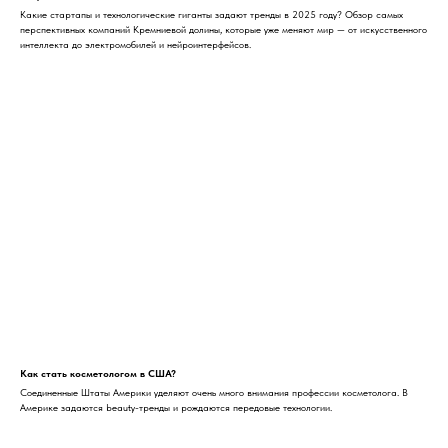
Какие стартапы и технологические гиганты задают тренды в 2025 году? Обзор самых
перспективных компаний Кремниевой долины, которые уже меняют мир — от искусственного
интеллекта до электромобилей и нейроинтерфейсов.
Как стать косметологом в США?
Соединенные Штаты Америки уделяют очень много внимания профессии косметолога. В
Америке задаются beauty-тренды и рождаются передовые технологии.