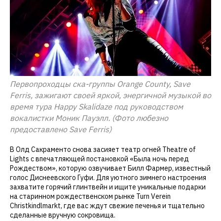
Первопроходцы ска-группы Orange County, Save
Ferris, зажигают своей яркой, энергичной музыкой во
время тура Happy Skalidaze под руководством
вокалистки Моник Пауэлл. (Фото любезно
предоставлено Save Ferris)
В Олд Сакраменто снова засияет театр огней Theatre of
Lights с впечатляющей постановкой «Была ночь перед
Рождеством», которую озвучивает Билл Фармер, известный
голос Диснеевского Гуфи. Для уютного зимнего настроения
захватите горячий глинтвейн и ищите уникальные подарки
на старинном рождественском рынке Turn Verein
Christkindlmarkt, где вас ждут свежие печенья и тщательно
сделанные вручную сокровища.