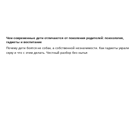
Чем современные дети отличаются от поколения родителей: психология,
гаджеты и воспитание
Почему дети боятся не собак, а собственной незначимости. Как гаджеты украли
скуку и что с этим делать. Честный разбор без нытья