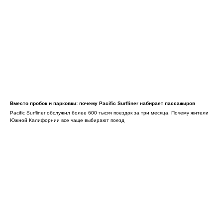
Вместо пробок и парковки: почему Pacific Surfliner набирает пассажиров
Pacific Surfliner обслужил более 600 тысяч поездок за три месяца. Почему жители
Южной Калифорнии все чаще выбирают поезд