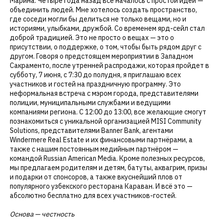
Марина: Четыре года назад всё началось с простой идеи —
объединить людей. Мне хотелось создать пространство,
где соседи могли бы делиться не только вещами, но и
историями, улыбками, дружбой. Со временем ярд-сейл стал
доброй традицией. Это не просто о вещах — это о
присутствии, о поддержке, о том, чтобы быть рядом друг с
другом. Говоря о предстоящем мероприятии в Западном
Сакраменто, после утренней распродажи, которая пройдет в
субботу, 7 июня, с 7:30 до полудня, я приглашаю всех
участников и гостей на праздничную программу. Это
неформальная встреча с мэром города, представителями
полиции, муниципальными службами и ведущими
компаниями региона. С 12:00 до 13:00, все желающие смогут
познакомиться с уникальной организацией MISI Community
Solutions, представителями Banner Bank, агентами
Windermere Real Estate и их финансовыми партнёрами, а
также с нашим постоянным медийным партнёром —
командой Russian American Media. Кроме полезных ресурсов,
мы предлагаем родителям и детям, батуты, аквагрим, призы
и подарки от спонсоров, а также вкуснейший плов от
популярного узбекского ресторана Караван. И всё это —
абсолютно бесплатно для всех участников-гостей.
Основа — честность