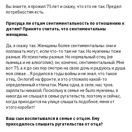
Вы знаете, я прожил 75 лет и скажу, что это не так. Предел
потребностям есть.
Присуща ли отцам сентиментальность по отношению к
детям? Принято считать, что сентиментальны
женщины.
Да, я скажу так. Женщины более сентиментальны: они и
поплакать могут, если что-то там не так. Но мужчины тоже
разные. Их психотипы разные. Но нормальный отец (не
пьяница и не алкоголик), он, конечно, сентиментальный. Мне
вот 75, а я до сих пор смотрю на свою дочь и радуюсь и душа
моя спiвае… Я родился в годы войны и не знал, что такое
отец. Он погиб на фронте, и это отложило какой-то
определенный отпечаток. Мама одна, в селе, нас трое,
зарплаты никакой. Поскольку в семье не было мужчины, я
никогда не слышал в семье ругательств, поэтому и сейчас,
когда приходится на улице слышать подобное, меня от
этого коробит!
Ваш сын воспитывался в семье с отцом. Ему
приходилось слышать ругательства от отца?