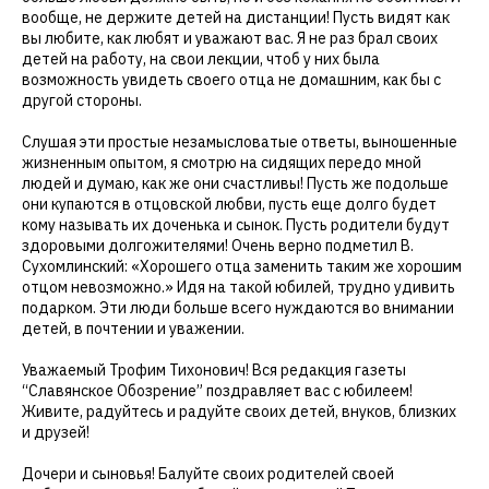
вообще, не держите детей на дистанции! Пусть видят как
вы любите, как любят и уважают вас. Я не раз брал своих
детей на работу, на свои лекции, чтоб у них была
возможность увидеть своего отца не домашним, как бы с
другой стороны.
Слушая эти простые незамысловатые ответы, выношенные
жизненным опытом, я смотрю на сидящих передо мной
людей и думаю, как же они счастливы! Пусть же подольше
они купаются в отцовской любви, пусть еще долго будет
кому называть их доченька и сынок. Пусть родители будут
здоровыми долгожителями! Очень верно подметил В.
Сухомлинский: «Хорошего отца заменить таким же хорошим
отцом невозможно.» Идя на такой юбилей, трудно удивить
подарком. Эти люди больше всего нуждаются во внимании
детей, в почтении и уважении.
Уважаемый Трофим Тихонович! Вся редакция газеты
“Славянское Обозрение” поздравляет вас с юбилеем!
Живите, радуйтесь и радуйте своих детей, внуков, близких
и друзей!
Дочери и сыновья! Балуйте своих родителей своей