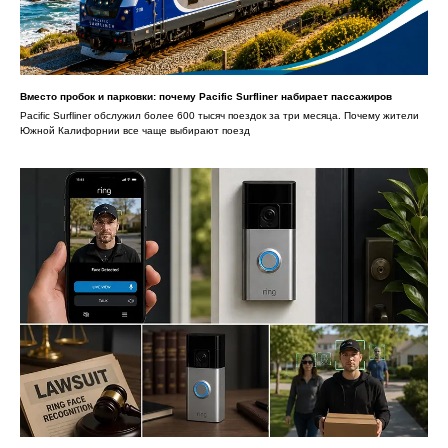
Вместо пробок и парковки: почему Pacific Surfliner набирает пассажиров
Pacific Surfliner обслужил более 600 тысяч поездок за три месяца. Почему жители
Южной Калифорнии все чаще выбирают поезд