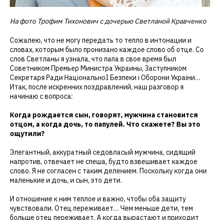
На фото Трофим Тихонович с дочерью Светланой Кравченко
Сожалею, что не могу передать то тепло в интонации и
словах, которым было пронизано каждое слово об отце. Со
слов Светланы я узнала, что папа в свое время был
Советником Премьер Министра Украины, Заступником
Секретаря Ради НацiональноI Безпеки i Оборони Украiни…
Итак, после искренних поздравлений, наш разговор я
начинаю с вопроса:
Когда рождается сын, говорят, мужчина становится
отцом, а когда дочь, то папулей. Что скажете? Вы это
ощутили?
Элегантный, аккуратный седовласый мужчина, сидящий
напротив, отвечает не спеша, будто взвешивает каждое
слово. Я не согласен с таким делением. Поскольку когда они
маленькие и дочь, и сын, это дети.
И отношение к ним теплое и важно, чтобы оба защиту
чувствовали. Отец переживает… Чем меньше дети, тем
больше отец переживает. А когда вырастают и приходит