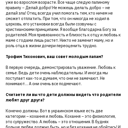
уже во взрослом возрасте. Все чаще следую папиному
правилу – Делай добро! Не можешь делать добро – не
делай зла! Отец всегда учил помогать тем, кто ничем не
сможет отплатить. При том, что он никогда не ходил в
церковь, его установки всегда были созвучны с
христианскими принципами. Я вообще благодарна Богу за
родителей. Моя привязанность и близость к отцу и любовь к
маме с годами лишь растет. Никто не заменит маму, но и
роль отца в жизни дочери переоценить трудно.
Трофим Тихонович, ваш совет молодым папам?
В первую очередь, демонстрировать уважение. Любовь к
семье. Ведь дети очень наблюдательны. И иногда мы
поступает как-то и думаем, что они не замечают. Не
понимают… А они очень все подмечают.
Считаете ли вы что дети должны видеть что родители
любят друг друга?
Конечно должны. Вот в украинском языке есть две
категории – кохання и любовь. Кохання – это физиология,
это супружество. А любовь – это отношения. В буднях
больше любви должно быть, но и без кохання не обойтись! И