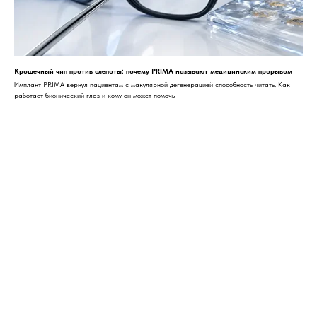
Крошечный чип против слепоты: почему PRIMA называют медицинским прорывом
Имплант PRIMA вернул пациентам с макулярной дегенерацией способность читать. Как
работает бионический глаз и кому он может помочь