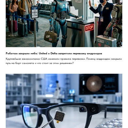
Роботам закрыли небо: United и Delta запретили перевозку андроидов
Крупнейшие авиакомпании США изменили правила перевозки. Почему андроидам закрыли
путь на борт самолета и что стоит за этим решением?