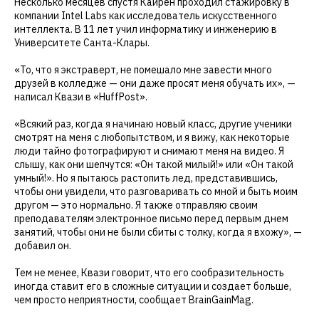
Несколько месяцев спустя Кайрен проходил стажировку в
компании Intel Labs как исследователь искусственного
интеллекта. В 11 лет учил информатику и инженерию в
Университете Санта-Клары.
«То, что я экстраверт, не помешало мне завести много
друзей в колледже — они даже просят меня обучать их», —
написал Квази в «HuffPost».
«Всякий раз, когда я начинаю новый класс, другие ученики
смотрят на меня с любопытством, и я вижу, как некоторые
люди тайно фотографируют и снимают меня на видео. Я
слышу, как они шепчутся: «Он такой милый!» или «Он такой
умный!». Но я пытаюсь растопить лед, представившись,
чтобы они увидели, что разговаривать со мной и быть моим
другом — это нормально. Я также отправляю своим
преподавателям электронное письмо перед первым днем
занятий, чтобы они не были сбиты с толку, когда я вхожу», —
добавил он.
Тем не менее, Квази говорит, что его сообразительность
иногда ставит его в сложные ситуации и создает больше,
чем просто неприятности, сообщает BrainGainMag.