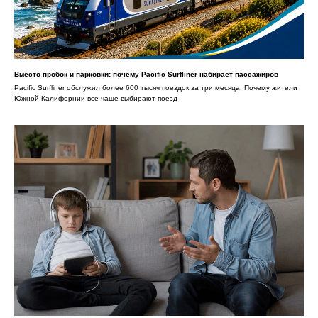
Вместо пробок и парковки: почему Pacific Surfliner набирает пассажиров
Pacific Surfliner обслужил более 600 тысяч поездок за три месяца. Почему жители
Южной Калифорнии все чаще выбирают поезд