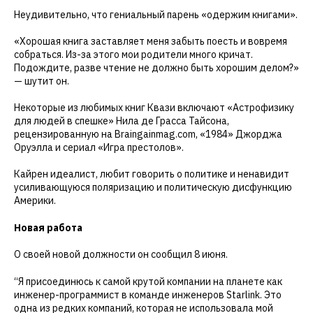
Неудивительно, что гениальный парень «одержим книгами».
«Хорошая книга заставляет меня забыть поесть и вовремя
собраться. Из-за этого мои родители много кричат.
Подождите, разве чтение не должно быть хорошим делом?»
— шутит он.
Некоторые из любимых книг Квази включают «Астрофизику
для людей в спешке» Нила де Грасса Тайсона,
рецензированную на Braingainmag.com, «1984» Джорджа
Оруэлла и сериал «Игра престолов».
Кайрен идеалист, любит говорить о политике и ненавидит
усиливающуюся поляризацию и политическую дисфункцию
Америки.
Новая работа
О своей новой должности он сообщил 8 июня.
“Я присоединюсь к самой крутой компании на планете как
инженер-программист в команде инженеров Starlink. Это
одна из редких компаний, которая не использовала мой