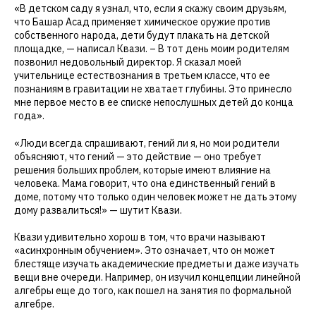
«В детском саду я узнал, что, если я скажу своим друзьям,
что Башар Асад применяет химическое оружие против
собственного народа, дети будут плакать на детской
площадке, — написал Квази. – В тот день моим родителям
позвонил недовольный директор. Я сказал моей
учительнице естествознания в третьем классе, что ее
познаниям в гравитации не хватает глубины. Это принесло
мне первое место в ее списке непослушных детей до конца
года».
«Люди всегда спрашивают, гений ли я, но мои родители
объясняют, что гений — это действие — оно требует
решения больших проблем, которые имеют влияние на
человека. Мама говорит, что она единственный гений в
доме, потому что только один человек может не дать этому
дому развалиться!» — шутит Квази.
Квази удивительно хорош в том, что врачи называют
«асинхронным обучением». Это означает, что он может
блестяще изучать академические предметы и даже изучать
вещи вне очереди. Например, он изучил концепции линейной
алгебры еще до того, как пошел на занятия по формальной
алгебре.