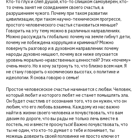
Кто-то глух и слеп душой, кто-то слишком самоуверен, кто-
то очень занят не созиданием своего счастья, а
разрушением чужого. Почему при таком развитии
цивилизации, при таком научно-техническом прогрессе,
простого человеческого счастья становиться меньше?
Говорить на эту тему можно в различных направлениях.
Можно рассуждать глобально: почему на земле гибнут дети,
почему не побеждена коррупция и криминал? Можно
повернуть разговор и в духовном направлении: почему
народы духовно нищают, почему все ниже опускается
уровень морально-нравственных ценностей? Этих «почему»
очень много. Но я хочу затронуть то, что близко всем нам. Я
не стану говорить о космических высотах, о политике и
идеологии. Я снова говорю о семье!
Простое человесеское счастье начинается с любви. Человек,
который любит и которого любят не станет помышлять зла.
Он будет счастлив от осознания того, что он нужен, что он
любим, что его любовь взаимна. Каждому из нас важно
найти в жизни своего человека и почувствовать, что вам
двоим по дороге, что вы рады не только лечь вместе в
постель, но и вместе проснуться! Важно почувствовать, что
ты не один, что кто-то думает о тебе и понимает, ты
можешь доверить своей половинке не просто ключи от