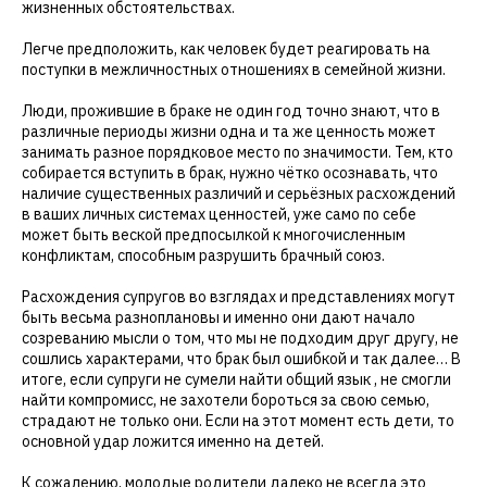
жизненных обстоятельствах.
Легче предположить, как человек будет реагировать на
поступки в межличностных отношениях в семейной жизни.
Люди, прожившие в браке не один год точно знают, что в
различные периоды жизни одна и та же ценность может
занимать разное порядковое место по значимости. Тем, кто
собирается вступить в брак, нужно чётко осознавать, что
наличие существенных различий и серьёзных расхождений
в ваших личных системах ценностей, уже само по себе
может быть веской предпосылкой к многочисленным
конфликтам, способным разрушить брачный союз.
Расхождения супругов во взглядах и представлениях могут
быть весьма разноплановы и именно они дают начало
созреванию мысли о том, что мы не подходим друг другу, не
сошлись характерами, что брак был ошибкой и так далее… В
итоге, если супруги не сумели найти общий язык , не смогли
найти компромисс, не захотели бороться за свою семью,
страдают не только они. Если на этот момент есть дети, то
основной удар ложится именно на детей.
К сожалению, молодые родители далеко не всегда это