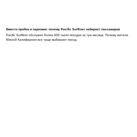
Вместо пробок и парковки: почему Pacific Surfliner набирает пассажиров
Pacific Surfliner обслужил более 600 тысяч поездок за три месяца. Почему жители
Южной Калифорнии все чаще выбирают поезд