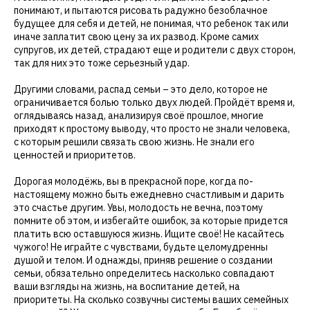
понимают, и пытаются рисовать радужно безоблачное
будущее для себя и детей, не понимая, что ребенок так или
иначе заплатит свою цену за их развод. Кроме самих
супругов, их детей, страдают еще и родители с двух сторон,
так для них это тоже серьезный удар.
Другими словами, распад семьи – это дело, которое не
ограничивается болью только двух людей. Пройдёт время и,
оглядываясь назад, анализируя своё прошлое, многие
приходят к простому выводу, что просто не знали человека,
с которым решили связать свою жизнь. Не знали его
ценностей и приоритетов.
Дорогая молодёжь, вы в прекрасной поре, когда по-
настоящему можно быть ежедневно счастливым и дарить
это счастье другим. Увы, молодость не вечна, поэтому
помните об этом, и избегайте ошибок, за которые придется
платить всю оставшуюся жизнь. Ищите своё! Не касайтесь
чужого! Не играйте с чувствами, будьте целомудренны
душой и телом. И однажды, приняв решение о создании
семьи, обязательно определитесь насколько совпадают
ваши взгляды на жизнь, на воспитание детей, на
приоритеты. На сколько созвучны системы ваших семейных