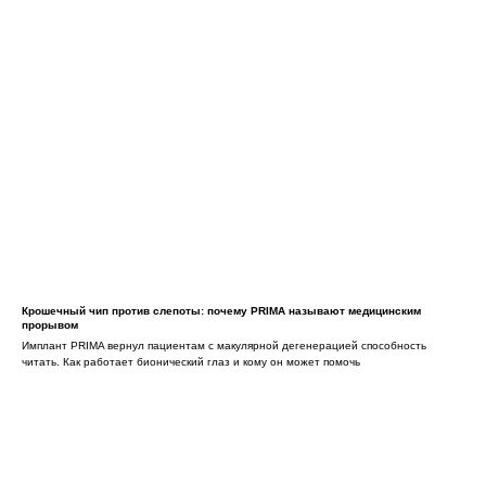
Крошечный чип против слепоты: почему PRIMA называют медицинским
прорывом
Имплант PRIMA вернул пациентам с макулярной дегенерацией способность
читать. Как работает бионический глаз и кому он может помочь