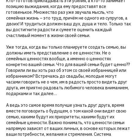
Кто-то готов прикладывать эти усилия, а кто-то занимает
позицию выжидания, когда ему предоставят все
готовенькое. Множество раз уже звучала мысль, что
семейная жизнь – это труд, причём не одного из супругов, а
двоих! И трудиться должен ваш дух, душа и тело. Только так
вы достигните радости и сумеете оценить каждый
счастливый момент в жизни своей семьи.
Уже тогда, когда вы только планируете создать семью, вы
должны иметь представление о ее ценностях. Не о
семейных ценностях вообще, а именно о ценностях
конкретно вашей семьи. Что для вашей семьи будет ценно??
Говорили ли вы хоть раз об этом со своей избранницей или
избранником? Встречаясь до свадьбы, молодые могут
часами говорить не о чем, им в радость просто видеть друг
друга, им приятно радовать любимого человека вниманием,
подарками и так далее…
А ведь это самое время получше узнать друг друга, время
вместе поговорить о будущем, о том какой они видят свою
семью, какими будут их приоритеты, какими будут их
семейные ценности. Важно понимать, что ценности семьи
напрямую зависят от ваших личных, в основе которых лежат
ваши потребности, желания и стремления. Система