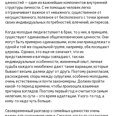
ценностей — один из важнейших компонентов внутренней
структуры личности. С ее помощью человек легко
отграничивает важное от неважного, существенное от
несущественного, полезное от бесполезного с точки зрения
своих индивидуальных потребностей, влечений, интересов.
Когда молодые люди вступают в брак, то у них, в принципе,
существуют одинаковые общечеловеческие ценности. Они
могут быть примерно одинаковыми, если они принадлежат к
одной и той же социальной группе, например, оба посещают
церковь. Однако, это еще не означает, что их
представления и взгляды совпадают, так как
индивидуальные особенности, жизненный опыт, личная
судьба каждого неизбежно дают такие вариации, которые
бывают весьма далеки друг от друга. Поэтому разногласия,
расхождения, споры между супругами, особенно молодыми,
очень естественны и почти закономерны. Должен пройти
какой-то период времени, чтобы произошла взаимная
притирка взглядов. Поэтому первый год и считается самым
нелёгким, по сути – это время адаптации. У кого-то год, а
кому-то надо чуть больше..
Своевременный разговор о семейных ценностях очень
важен для сохранения семьи. Сегодня, когда по статистике