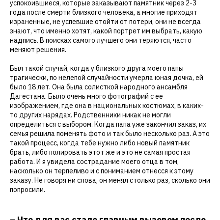
успокоившиеся, которые заказывают памятник через 2-3
года после смерти близкого человека, а многие приходят
израненные, не успевшие отойти от потери, они не всегда
знают, что именно хотят, какой портрет им выбрать, какую
надпись. В поисках самого лучшего они теряются, часто
меняют решения.
Был такой случай, когда у близкого друга моего папы
трагически, по нелепой случайности умерла юная дочка, ей
было 18 лет. Она была солисткой народного ансамбля
Дагестана. Было очень много фотографий с ее
изображением, где она в национальных костюмах, в каких-
то других нарядах. Родственники никак не могли
определиться с выбором. Когда папа уже закончил заказ, их
семья решила поменять фото и так было несколько раз. А это
такой процесс, когда тебе нужно либо новый памятник
брать, либо полировать этот же и это не самая простая
работа. И я увидела сострадание моего отца в том,
насколько он терпеливо и с пониманием отнесся к этому
заказу. Не говоря ни слова, он менял столько раз, сколько они
попросили.
– Что для вас стало главным вызовом после