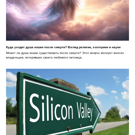
Куда уходит душа кошки после смерти? Взгляд религии, эзотерики и науки
Может ли душа кошки существовать после смерти? Этот вопрос волнует многих
владельцев, потерявших своего любимого питомца.