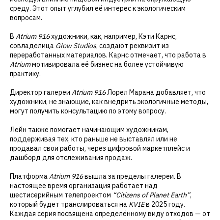
среду. Этот опыт углубил её интерес к экологическим
вопросам.
В
Atrium 916
художники, как, например, Кэти Карнс,
совладелица
Glow Studios
, создают реквизит из
переработанных материалов. Карнс отмечает, что работа в
Atrium
мотивировала её бизнес на более устойчивую
практику.
Директор галереи
Atrium 916
Лорел Марана добавляет, что
художники, не знающие, как внедрить экологичные методы,
могут получить консультацию по этому вопросу.
Лейн также помогает начинающим художникам,
поддерживая тех, кто раньше не выставлял или не
продавал свои работы, через цифровой маркетплейс и
дашборд для отслеживания продаж.
Платформа
Atrium 916
вышла за пределы галереи. В
настоящее время организация работает над
шестисерийным телепроектом
“Citizens of Planet Earth”
,
который будет транслироваться на
KVIE
в 2025 году.
Каждая серия посвящена определённому виду отходов — от