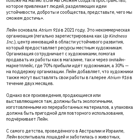
похоже на магию. Если мы сможем создать пространство,
которое привлекает людей, разделяющих идеи
устойчивости, доброты и сообщества, представьте, чего мы
сможем достичь».
Лейн основала
Atrium 916
в 2021 году. Это некоммерческая
организация (легально зарегистрирована как
Up Kindness
Inc.
), центр инноваций в области устойчивого развития,
который предоставляет ресурсы местным художникам.
Организация сотрудничает с художниками, помогая
продавать их работы как в магазине, так и через онлайн-
маркетплейс, где 70% прибыли идёт художникам, а 30% —
на поддержку организации. Лейн добавляет, что художники
также могут выставлять свои работы в галерее
Atrium 916
в
течение двух месяцев.
Однако все произведения, продающиеся или
выставляющиеся там, должны быть экологичными,
изготовленными из переработанных материалов, а упаковка
должна быть пригодной для повторного использования,
подчёркивает Лейн.
С самого детства, проведённого в Австралии и Израиле,
Лейн воспитывала лошадей и заботилась о животных,