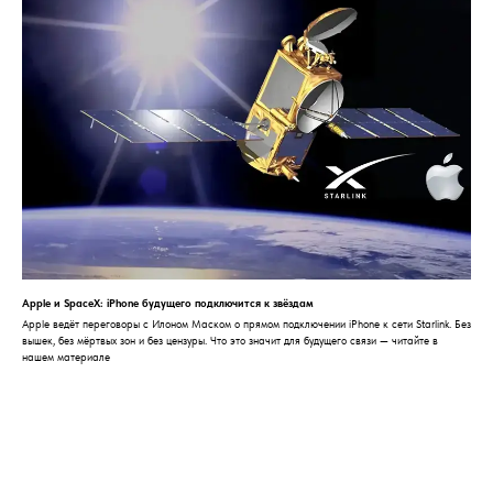
Apple и SpaceX: iPhone будущего подключится к звёздам
Apple ведёт переговоры с Илоном Маском о прямом подключении iPhone к сети Starlink. Без
вышек, без мёртвых зон и без цензуры. Что это значит для будущего связи — читайте в
нашем материале