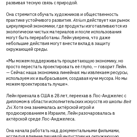
развивая тесную связь с природой.
Она стремится обучать художников и общественность
практике устойчивого развития.
Atrium
действует как рынок
циркулярной экономики, где продукты изготавливаются из
экологически чистых материалов и после использования
могут быть переработаны. Лейн уверена, что даже
небольшие действия могут внести вклад в защиту
окружающей среды.
«Мы можем поддерживать процветающую экономику, но
просто перестать проектировать её глупо, — говорит Лейн.
— Сейчас наша экономика линейная: мы извлекаем ресурсы,
используем их и выбрасываем, создавая кучи мусора. Но мы
можем проектировать лучше».
Лейн приехала в США в 28 лет, переехав в Лос-Анджелес с
дипломом в области исполнительских искусств из школы
Beit
Zvi
. Хотя она занималась актёрской игрой и
продюсированием в Израиле, Лейн разочаровалась в
актёрской среде Лос-Анджелеса.
Она начала работать над документальными фильмами,
исследуя влияние пищевой индустрии на окружающую