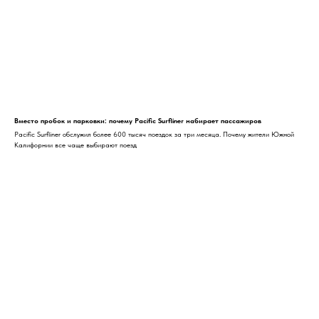
Вместо пробок и парковки: почему Pacific Surfliner набирает пассажиров
Pacific Surfliner обслужил более 600 тысяч поездок за три месяца. Почему жители Южной
Калифорнии все чаще выбирают поезд