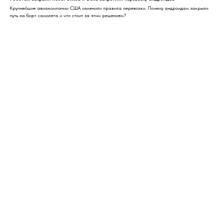
Крупнейшие авиакомпании США изменили правила перевозки. Почему андроидам закрыли
путь на борт самолета и что стоит за этим решением?