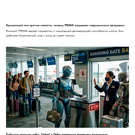
Крошечный чип против слепоты: почему PRIMA называют медицинским прорывом
Имплант PRIMA вернул пациентам с макулярной дегенерацией способность читать. Как
работает бионический глаз и кому он может помочь
Роботам закрыли небо: United и Delta запретили перевозку андроидов