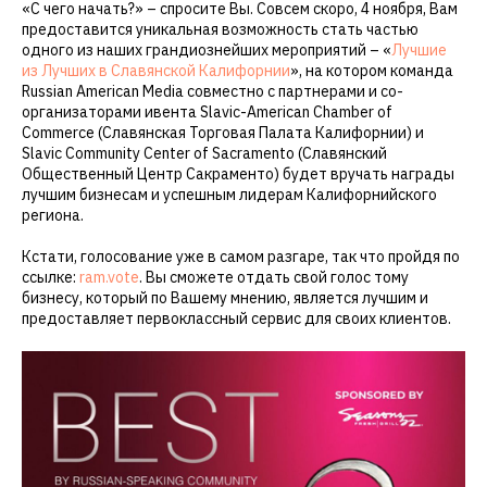
«С чего начать?» – спросите Вы. Совсем скоро, 4 ноября, Вам
предоставится уникальная возможность стать частью
одного из наших грандиознейших мероприятий – «
Лучшие
из Лучших в Славянской Калифорнии
», на котором команда
Russian American Media совместно с партнерами и со-
организаторами ивента Slavic-American Chamber of
Commerce (Славянская Торговая Палата Калифорнии) и
Slavic Community Center of Sacramento (Славянский
Общественный Центр Сакраменто) будет вручать награды
лучшим бизнесам и успешным лидерам Калифорнийского
региона.
Кстати, голосование уже в самом разгаре, так что пройдя по
ссылке:
ram.vote
. Вы сможете отдать свой голос тому
бизнесу, который по Вашему мнению, является лучшим и
предоставляет первоклассный сервис для своих клиентов.