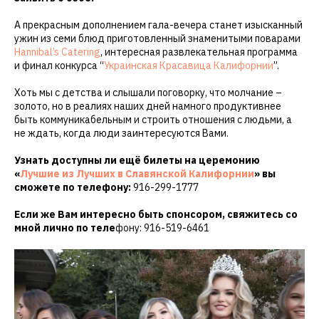
А прекрасным дополнением гала-вечера станет изысканный
ужин из семи блюд приготовленный знаменитыми поварами
Hannibal’s Catering
, интересная развлекательная программа
и финал конкурса “
Украинская Красавица Калифорнии
”.
Хоть мы с детства и слышали поговорку, что молчание –
золото, но в реалиях наших дней намного продуктивнее
быть коммуникабельным и строить отношения с людьми, а
не ждать, когда люди заинтересуются Вами.
Узнать доступны ли ещё билеты на церемонию
«
Лучшие из Лучших в Славянской Калифорнии
» вы
сможете по телефону:
916-299-1777
Если же Вам интересно быть спонсором, свяжитесь со
мной лично по теле
фону: 916-519-6461