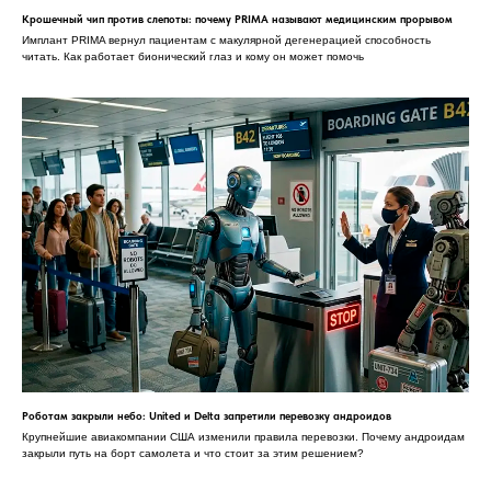
Крошечный чип против слепоты: почему PRIMA называют медицинским прорывом
Имплант PRIMA вернул пациентам с макулярной дегенерацией способность
читать. Как работает бионический глаз и кому он может помочь
Роботам закрыли небо: United и Delta запретили перевозку андроидов
Крупнейшие авиакомпании США изменили правила перевозки. Почему андроидам
закрыли путь на борт самолета и что стоит за этим решением?