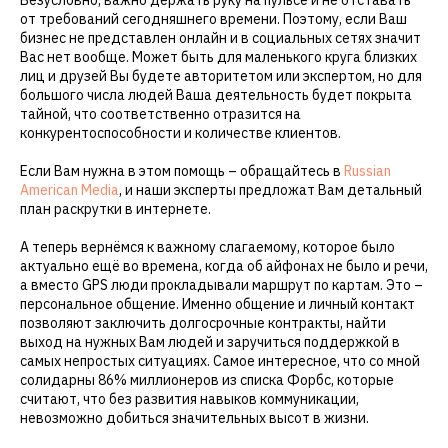
Безусловно, важно держать руку на пульсе и не отставать
от требований сегодняшнего времени. Поэтому, если Ваш
бизнес не представлен онлайн и в социальных сетях значит
Вас нет вообще. Может быть для маленького круга близких
лиц и друзей Вы будете авторитетом или экспертом, но для
большого числа людей Ваша деятельность будет покрыта
тайной, что соответственно отразится на
конкурентоспособности и количестве клиентов.
Если Вам нужна в этом помощь – обращайтесь в
Russian
American Media
, и наши эксперты предложат Вам детальный
план раскрутки в интернете.
А теперь вернёмся к важному слагаемому, которое было
актуально ещё во времена, когда об айфонах не было и речи,
а вместо GPS люди прокладывали маршрут по картам. Это –
персональное общение. Именно общение и личный контакт
позволяют заключить долгосрочные контракты, найти
выход на нужных Вам людей и заручиться поддержкой в
самых непростых ситуациях. Самое интересное, что со мной
солидарны 86% миллионеров из списка Форбс, которые
считают, что без развития навыков коммуникации,
невозможно добиться значительных высот в жизни.