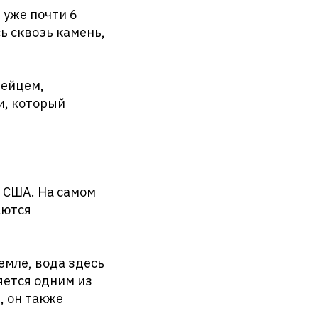
 уже почти 6
ь сквозь камень,
пейцем,
и, который
 США. На самом
аются
мле, вода здесь
яется одним из
, он также