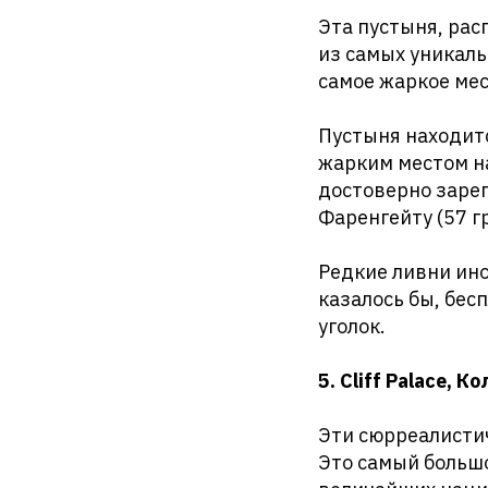
Эта пустыня, ра
из самых уникаль
самое жаркое мес
Пустыня находитс
жарким местом на
достоверно зарег
Фаренгейту (57 г
Редкие ливни ино
казалось бы, бе
уголок.
5. Cliff Palace, К
Эти сюрреалисти
Это самый большо