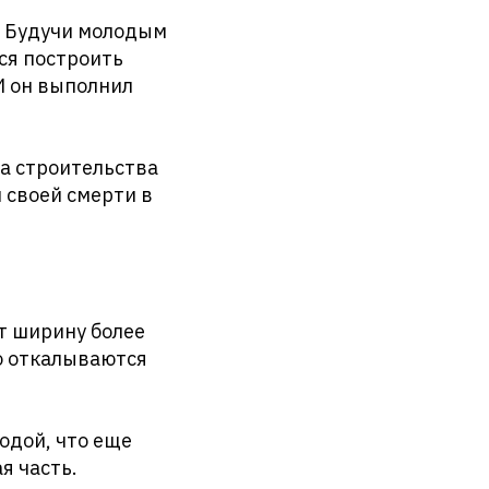
. Будучи молодым
ся построить
И он выполнил
ла строительства
 своей смерти в
т ширину более
то откалываются
одой, что еще
я часть.