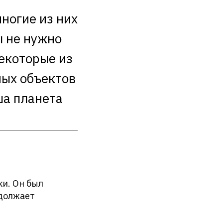
ногие из них
 не нужно
некоторые из
ных объектов
ша планета
и. Он был
одолжает