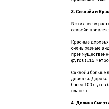
3. Секвойи и Кр
В этих лесах рас
секвойи привлека
Красные деревья 
очень разные ви
преимущественно 
футов (115 метро
Секвойи больше л
деревья. Дерево 
более 100 футов 
планете.
4. Долина Смерт