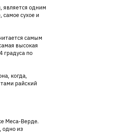
, является одним
 самое сухое и
считается самым
 самая высокая
4 градуса по
на, когда,
етами райский
е Меса-Верде.
, одно из