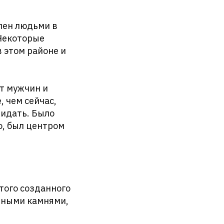
лен людьми в
 Некоторые
 этом районе и
ст мужчин и
 чем сейчас,
жидать. Было
о, был центром
того созданного
енными камнями,