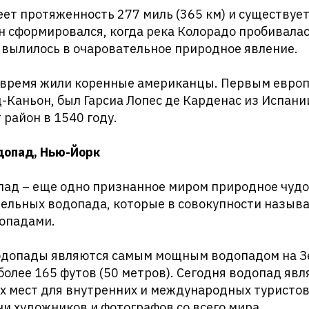
ет протяженность 277 миль (365 км) и существует
н сформировался, когда река Колорадо пробивалас
и вылилось в очаровательное природное явление.
е время жили коренные американцы. Первым евро
Каньон, был Гарсиа Лопес де Карденас из Испани
 район в 1540 году.
допад, Нью-Йорк
пад – еще одно признанное миром природное чудо
дельных водопада, которые в совокупности назыв
опадами.
водопады являются самым мощным водопадом на Зе
более 165 футов (50 метров). Сегодня водопад явл
х мест для внутренних и международных туристов
и художников и фотографов со всего мира.