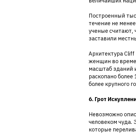
величайших наци
Построенный тыся
течение не менее
ученые считают, 
заставили местн
Архитектура Clif
женщин во време
масштаб зданий 
раскопано более 
более крупного г
6. Грот Искуплен
Невозможно описа
человеком чуда. 
которые перелив