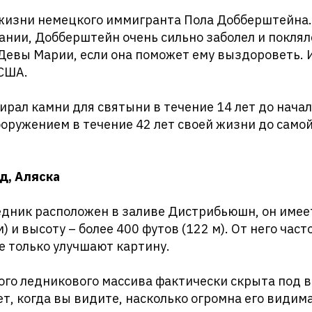
й жизни немецкого иммигранта Пола Добберштейна
ании, Добберштейн очень сильно заболел и поклял
Девы Марии, если она поможет ему выздороветь. 
 США.
рал камни для святыни в течение 14 лет до нача
ооружением в течение 42 лет своей жизни до самой
д, Аляска
едник расположен в заливе Дистрибьюшн, он имее
) и высоту – более 400 футов (122 м). От него час
е только улучшают картину.
ого ледникового массива фактически скрыта под в
т, когда вы видите, насколько огромна его видима