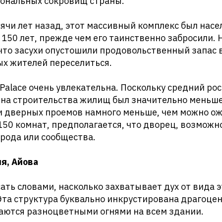
ональных сокровищ страны.
чи лет назад, этот массивный комплекс был насе
 150 лет, прежде чем его таинственно забросили.
что засухи опустошили продовольственный запас в
ых жителей переселиться.
f Palace очень увлекательна. Поскольку средний ро
на строительства жилищ был значительно меньше,
и дверных проемов намного меньше, чем можно о
150 комнат, предполагается, что дворец, возможн
орода или сообщества.
ия, Айова
ть словами, насколько захватывает дух от вида э
Эта структура буквально инкрустирована драгоц
аются разноцветными огнями на всем здании.