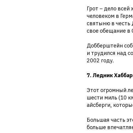
Грот – дело все
человеком в Герм
святыню в честь 
свое обещание в
Добберштейн соби
и трудился над с
2002 году.
7. Ледник Хаббар
Этот огромный л
шести миль (10 км
айсберги, которы
Большая часть эт
больше впечатляе