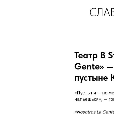
Театр B S
Gente» —
пустыне 
«Пустыня — не ме
напьешься», — го
«Nosotros La Gent