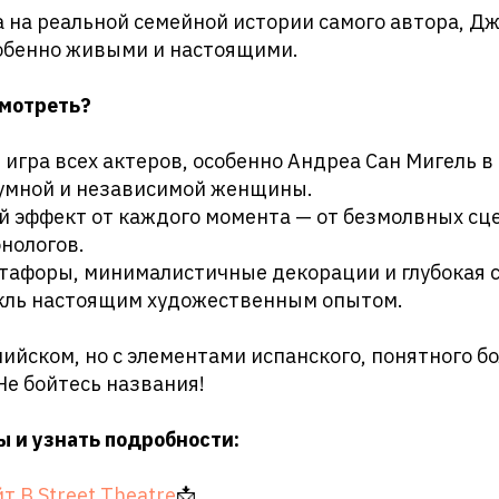
 на реальной семейной истории самого автора, Д
собенно живыми и настоящими.
смотреть?
игра всех актеров, особенно Андреа Сан Мигель в
оумной и независимой женщины.
 эффект от каждого момента — от безмолвных сце
нологов.
тафоры, минималистичные декорации и глубокая 
кль настоящим художественным опытом.
лийском, но с элементами испанского, понятного 
е бойтесь названия!
ы и узнать подробности:
 B Street Theatre
📩