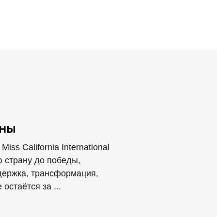
оны
ss California International
ю страну до победы,
держка, трансформация,
остаётся за ...