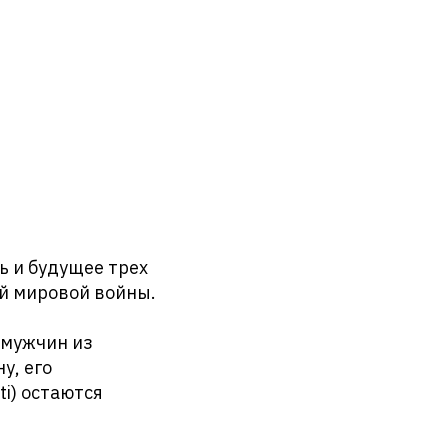
ь и будущее трех
ой мировой войны.
 мужчин из
у, его
ti) остаются