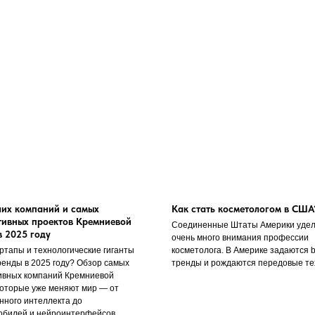
ших компаний и самых
Как стать косметологом в США
тивных проектов Кремниевой
Соединенные Штаты Америки уде
в 2025 году
очень много внимания профессии
ртапы и технологические гиганты
косметолога. В Америке задаются b
ренды в 2025 году? Обзор самых
тренды и рождаются передовые те
ивных компаний Кремниевой
которые уже меняют мир — от
нного интеллекта до
обилей и нейроинтерфейсов.