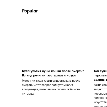
Popular
Куда уходит душа кошки после смерти?
Топ луч
Взгляд религии, эзотерики и науки
перспек
долины 
Может ли душа кошки существовать после
смерти? Этот вопрос волнует многих
Какие ста
владельцев, потерявших своего любимого
задают т
питомца.
перспект
долины, 
искусстве
электром