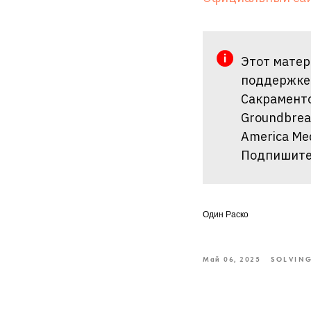
Этот матер
поддержк
Сакраменто
Groundbreak
America Med
Подпишитес
Один Раско
Май 06, 2025
SOLVIN