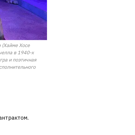
о (Хайме Хосе
челла в 1940-х
игра и поэтичная
исполнительного
 антрактом.