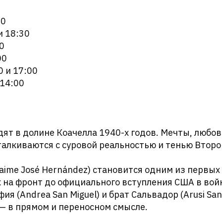
30
и 18:30
0
00
0 и 17:00
 14:00
ят в долине Коачелла 1940-х годов. Мечты, любов
талкиваются с суровой реальностью и тенью Втор
Jaime José Hernández) становится одним из первых
на фронт до официального вступления США в войн
я (Andrea San Miguel) и брат Сальвадор (Arusi San
— в прямом и переносном смысле.