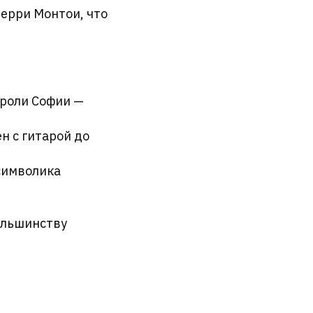
жерри Монтои, что
 роли Софии —
н с гитарой до
символика
большинству