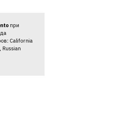
ento
при
ода
в: California
, Russian