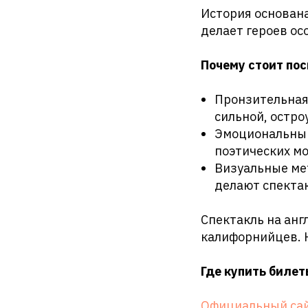
История основана
делает героев о
Почему стоит по
Пронзительная 
сильной, остр
Эмоциональный
поэтических мо
Визуальные ме
делают спекта
Спектакль на анг
калифорнийцев. Н
Где купить билет
Официальный сайт