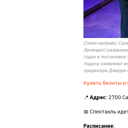
Слева направо: Саль
Эрнандес) разрываю
годах в постановке 
подача оживляют ис
продюсера Джерри М
Купить билеты и
📍
Адрес
: 2700 C
📅 Спектакль иде
Расписание
: