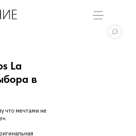
os La
ыбора в
му что мечтами не
e»
.
оригинальная