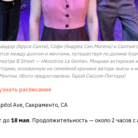
вадор (Аруси Санти), Софи (Андреа Сан Мигель) и Сантьяг
тся между долгом и мечтами, путешествуя по долине Коа
театра B Street — «Nosotros La Gente». Мощная актерская 
торию, основанную на семейной хронике автора пьесы и 
онтои. (Фото предоставлено Тарой Сиссом-Питтаро)
 узнать расписание
apitol Ave, Сакраменто, CA
т до
18 мая
. Продолжительность — около 2 часов с