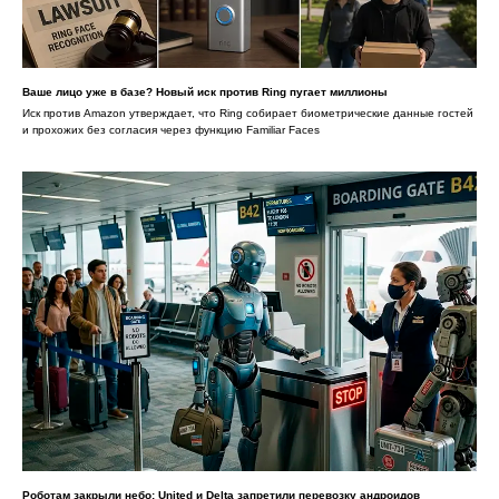
Ваше лицо уже в базе? Новый иск против Ring пугает миллионы
Иск против Amazon утверждает, что Ring собирает биометрические данные гостей
и прохожих без согласия через функцию Familiar Faces
Роботам закрыли небо: United и Delta запретили перевозку андроидов