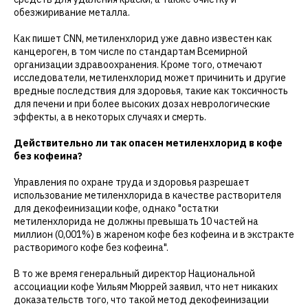
обезжиривание металла.
Как пишет CNN, метиленхлорид уже давно известен как
канцероген, в том числе по стандартам Всемирной
организации здравоохранения. Кроме того, отмечают
исследователи, метиленхлорид может причинить и другие
вредные последствия для здоровья, такие как токсичность
для печени и при более высоких дозах неврологические
эффекты, а в некоторых случаях и смерть.
Действительно ли так опасен метиленхлорид в кофе
без кофеина?
Управления по охране труда и здоровья разрешает
использование метиленхлорида в качестве растворителя
для декофеинизации кофе, однако "остатки
метиленхлорида не должны превышать 10 частей на
миллион (0,001%) в жареном кофе без кофеина и в экстракте
растворимого кофе без кофеина".
В то же время генеральный директор Национальной
ассоциации кофе Уильям Мюррей заявил, что нет никаких
доказательств того, что такой метод декофеинизации