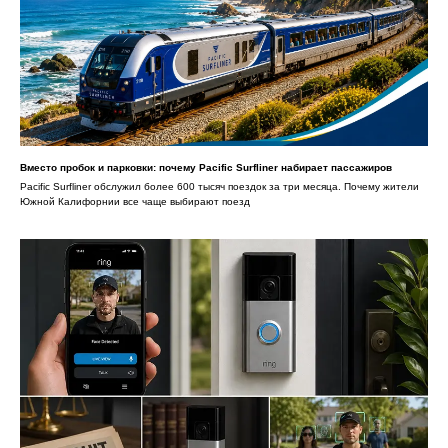
Вместо пробок и парковки: почему Pacific Surfliner набирает пассажиров
Pacific Surfliner обслужил более 600 тысяч поездок за три месяца. Почему жители
Южной Калифорнии все чаще выбирают поезд