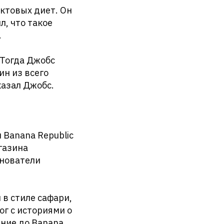
уктовых диет. Он
, что такое
.
 Тогда Джобс
ин из всего
казал Джобс.
 Banana Republic
агазина
снователи
в стиле сафари,
г с историями о
ание до Banana