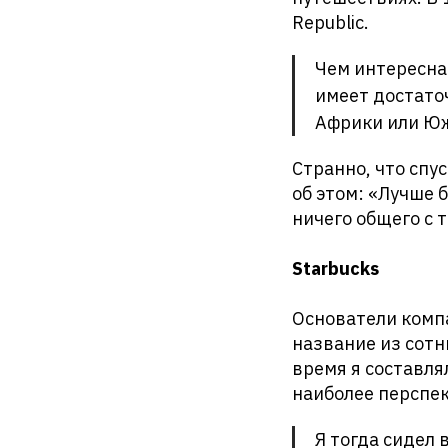
Republic.
Чем интересна 
имеет достато
Африки или Юж
Странно, что спу
об этом: «Лучше 
ничего общего с 
Starbucks
Основатели компа
название из сотн
время я составля
наиболее перспек
Я тогда сидел 