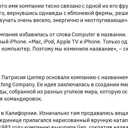
что имя компании тесно связано с одной из его фр
то, вернувшись однажды с яблоневой фермы, решил
вучать очень весело, энергично и неотпугивающе»
омпания избавилась от слова Computer в названии.
й iPhone. «Mac, iPod, Apple TV и iPhone. Только од
 компьютер. Поэтому мы изменили название», – с
и Патрисия Циглер основали компанию с названием
lothing Company. Ее идея заключалась в создании м
ы, собранной из разных уголков мира, которую о
мя командировок.
в Калифорнии. Изначально там продавались вещи 
единице прилагался нарисованный вручную катало
1983 году компанию выкупила Gap, сократив назв