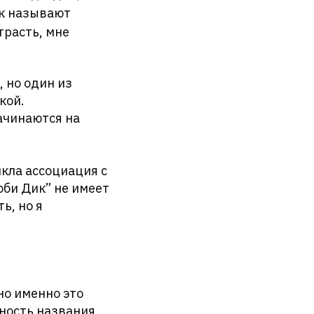
ак называют
трасть, мне
 но один из
кой.
начинаются на
икла ассоциация с
оби Дик” не имеет
ь, но я
но именно это
ность названия,