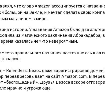
являл, что слово Amazon ассоциируется с названи
ой большой на Земле, и мечтал сделать свою ком
ым магазином в мире.
вина истории. У названия Amazon было две альтер
выходила из магического заклинания Абракадабра, 
о время казалась чем-то невероятным.
вместо правильного названия постоянно слышал с
отказался.
 – Relentless. Безос даже зарегистрировал домен R
ор переадресовывает на сайт Amazon.com. В перев
ает «беспощадный». Друзья Безоса вскоре отговорил
ало мрачно и угрожающе.