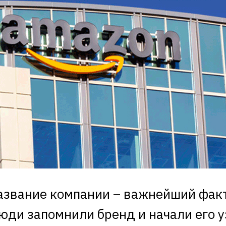
азвание компании – важнейший факт
юди запомнили бренд и начали его у