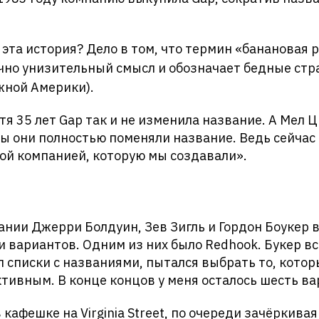
эта история? Дело в том, что термин «банановая 
чно унизительный смысл и обозначает бедные стр
ной Америки).
стя 35 лет Gap так и не изменила название. А Мел 
бы они полностью поменяли название. Ведь сейчас 
той компанией, которую мы создавали».
нии Джерри Болдуин, Зев Зигль и Гордон Боукер
и вариантов. Одним из них было Redhook. Букер вс
л списки с названиями, пытался выбрать то, кото
тивным. В конце концов у меня осталось шесть ва
в кафешке на Virginia Street, по очереди зачёркив