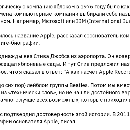
огическую компанию яблоком в 1976 году было ка
емена компьютерные компании выбирали себе назв
ом. Например, Microsoft или IBM (International Bus
илось название Apple, рассказал сооснователь ко
ниге-биографии.
 однажды вез Стива Джобса из аэропорта. Он возв
осещал яблоневые сады. И тут Стив предложил наз
ое, что я сказал в ответ: ”А как насчет Apple Recor
 до сих пор) лейблом группы Beatles. Потом мы вме
 из «технически слов», но не нашли достойного ва
намного лучше всех возможных, которые приходил
 подтвердил достоверность этой истории. В 2011
афии основателя Apple, писал: