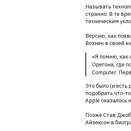
Называть технол
странно. В те вр
техническим уклон
Версию, как появ
Возняк в своей к
«Я помню, как
Орегона, где п
Computer. Перв
Это было (и есть
подобрать что-то
Apple оказалось 
Позже Стив Джобс
Айзексон в биогр