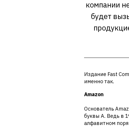
компании не
будет выз
продукцие
Издание Fast Com
именно так.
Amazon
Основатель Amazo
буквы А. Ведь в 
алфавитном поря