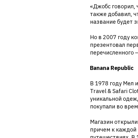
«Джобс говорил, 
также добавил, ч
название будет з
Но в 2007 году к
презентовал первы
перечисленного –
Banana Republic
В 1978 году Мел 
Travel & Safari C
уникальной одежд
покупали во вре
Магазин открыли 
причем к каждой 
путешествиях. В 