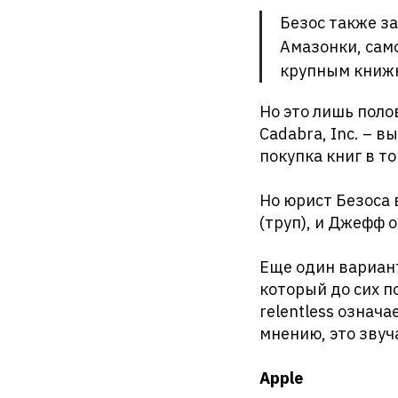
Безос также за
Амазонки, сам
крупным книжн
Но это лишь поло
Cadabra, Inc. – 
покупка книг в т
Но юрист Безоса 
(труп), и Джефф 
Еще один вариант
который до сих п
relentless означ
мнению, это звуч
Apple