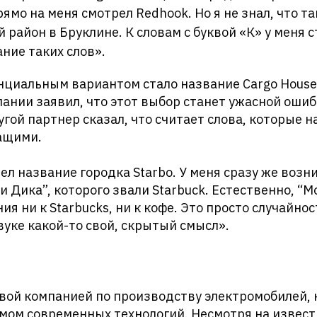
рямо на меня смотрел Redhook. Но я не знал, что т
айон в Бруклине. К словам с буквой «К» у меня с
ние таких слов».
циальным вариантом стало название Cargo House,
ании заявил, что этот выбор станет ужасной ошиб
гой партнер сказал, что считает слова, которые 
чащими.
л название городка Starbo. У меня сразу же возн
 Дика”, которого звали Starbuck. Естественно, “М
я ни к Starbucks, ни к кофе. Это просто случайност
вуке какой-то свой, скрытый смысл».
рвой компанией по производству электромобилей, 
мом современных технологий. Несмотря на извест