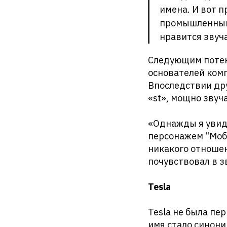
имена. И вот п
промышленный р
нравится звуча
Следующим потен
основателей комп
Впоследствии дру
«st», мощно зву
«Однажды я увиде
персонажем “Моби
никакого отношени
почувствовал в з
Tesla
Tesla не была пе
имя стало синони