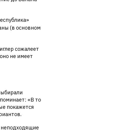
республика»
аны (в основном
Циглер сожалеет
оно не имеет
 выбирали
поминает: «В то
рые покажется
риантов.
ая неподходящие