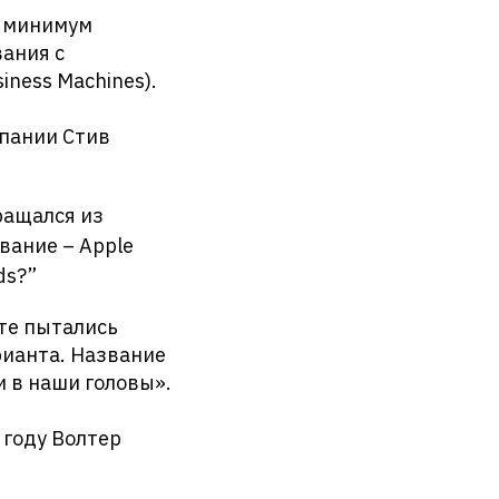
к минимум
ания с
iness Machines).
мпании Стив
ращался из
вание – Apple
ds?”
сте пытались
рианта. Название
и в наши головы».
 году Волтер