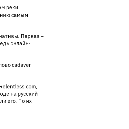
ем реки
панию самым
нативы. Первая –
ведь онлайн-
лово cadaver
elentless.com,
оде на русский
и его. По их