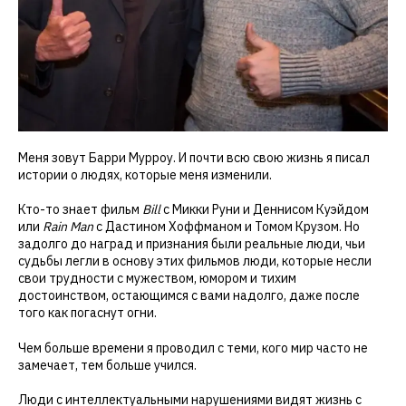
Меня зовут Барри Мурроу. И почти всю свою жизнь я писал
истории о людях, которые меня изменили.
Кто-то знает фильм
Bill
с Микки Руни и Деннисом Куэйдом
или
Rain Man
с Дастином Хоффманом и Томом Крузом. Но
задолго до наград и признания были реальные люди, чьи
судьбы легли в основу этих фильмов люди, которые несли
свои трудности с мужеством, юмором и тихим
достоинством, остающимся с вами надолго, даже после
того как погаснут огни.
Чем больше времени я проводил с теми, кого мир часто не
замечает, тем больше учился.
Люди с интеллектуальными нарушениями видят жизнь с