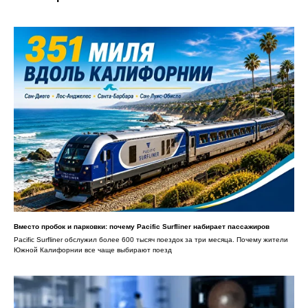
Вместо пробок и парковки: почему Pacific Surfliner набирает пассажиров
Pacific Surfliner обслужил более 600 тысяч поездок за три месяца. Почему жители
Южной Калифорнии все чаще выбирают поезд