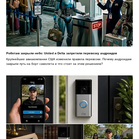
Роботам закрыли небо: United и Delta запретили перевозку андроидов
Крупнейшие авиакомпании США изменили правила перевозки. Почему андроидам
закрыли путь на борт самолета и что стоит за этим решением?