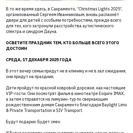
В то же время здесь, в Сакраменто, “Christmas Lights 2025”,
организованный Сергеем Иванниковым, вновь распахнёт
двери для детей с особыми потребностями, прежде всего
для тех, кого затронули расстройства аутистического
спектра и синдром Дауна.
ОСВЕТИТЕ ПРАЗДНИК ТЕМ, КТО БОЛЬШЕ ВСЕГО ЭТОГО
ДОСТОИН
СРЕДА, 17 ДЕКАБРЯ 2025 ГОДА
В этот вечер семьи придут не в клинику и не в зал ожидания,
они придут на праздник.
Дети пройдут по красной ковровой дорожке, как настоящие
VIP-гости. Они посмотрят фильм в кинотеатре Esquire IMAX,
а затем отправятся на лимузин-тур по сверкающим
рождественским домам Сакраменто благодаря Baylight Limo
& Private Transportation и SIV Transport.
Будут подарки. Будет смех.
И будут родители, которые впервые увидят, что их дети не