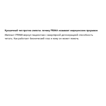
Крошечный чип против слепоты: почему PRIMA называют медицинским прорывом
Имплант PRIMA вернул пациентам с макулярной дегенерацией способность
читать. Как работает бионический глаз и кому он может помочь