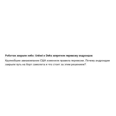
Роботам закрыли небо: United и Delta запретили перевозку андроидов
Крупнейшие авиакомпании США изменили правила перевозки. Почему андроидам
закрыли путь на борт самолета и что стоит за этим решением?