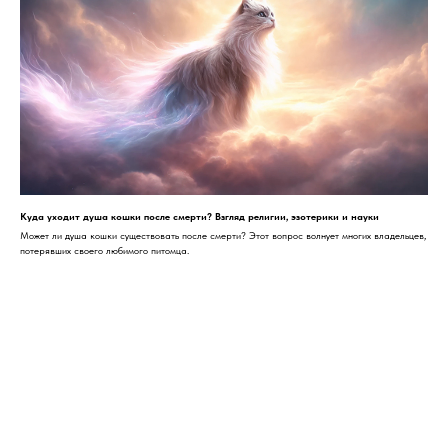
Куда уходит душа кошки после смерти? Взгляд религии, эзотерики и науки
Может ли душа кошки существовать после смерти? Этот вопрос волнует многих владельцев,
потерявших своего любимого питомца.