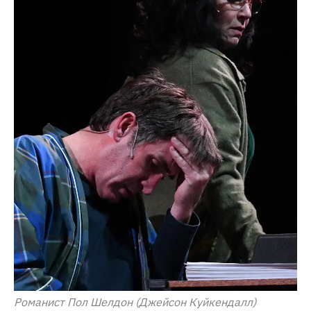
Романист Пол Шелдон (Джейсон Куйкендалл)