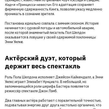
сценарист, известный по фильмам
«Буч Кэссиди и Сандэнс
Кид»
и
«Принцесса-невеста»
. Его адаптация сохраняет
фирменную сдержанность Кинга, позволяя ужасу медленно
проникать в сознание зрителя.
Постановка идеально совпала с зимним сезоном. История
начинается с суровой погоды и автомобильной аварии,
после которой знаменитый писатель Пол Шелдон
оказывается в ловушке у своей одержимой поклонницы
Энни Уилк
с
.
Актёрский дуэт, который
держит весь спектакль
Роль Пола Шелдона исполняет Джейсон Кайкендалл, а Энни
Уилкс играет Элизабет Нунциато. В небольшой, но
запоминающейся роли шерифа Бастера появляется
режиссёр спектакля Джон Лэмб.
Два главных актёра работают с поразительной точностью,
подхватывая энергию друг друга настолько органично, что