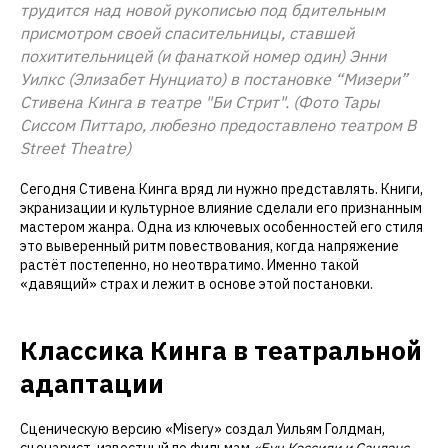
трудится над новой рукописью под бдительным
присмотром своей спасительницы, ставшей
похитительницей (и фанаткой номер один) Энни
Уилкс (Элизабет Нунциато) в постановке “Мизери”
Стивена Кинга в театре "Би Стрит". (Фото Тары
Сиссом Питтаро, любезно предоставлено театром B
Street Theatre)
Сегодня Стивена Кинга вряд ли нужно представлять. Книги,
экранизации и культурное влияние сделали его признанным
мастером жанра. Одна из ключевых особенностей его стиля
это выверенный ритм повествования, когда напряжение
растёт постепенно, но неотвратимо. Именно такой
«давящий» страх и лежит в основе этой постановки.
Классика Кинга в театральной
адаптации
Сценическую версию «Misery» создал Уильям Голдман,