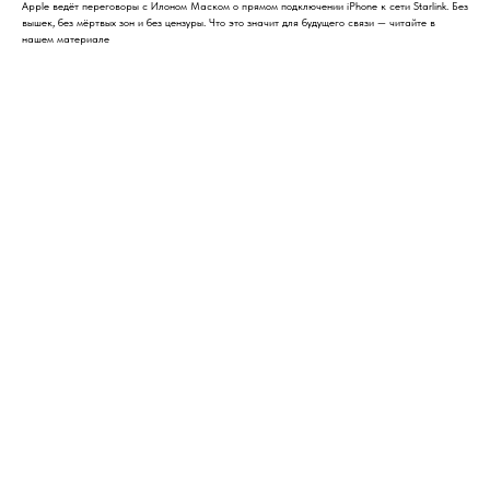
Apple ведёт переговоры с Илоном Маском о прямом подключении iPhone к сети Starlink. Без
вышек, без мёртвых зон и без цензуры. Что это значит для будущего связи — читайте в
нашем материале