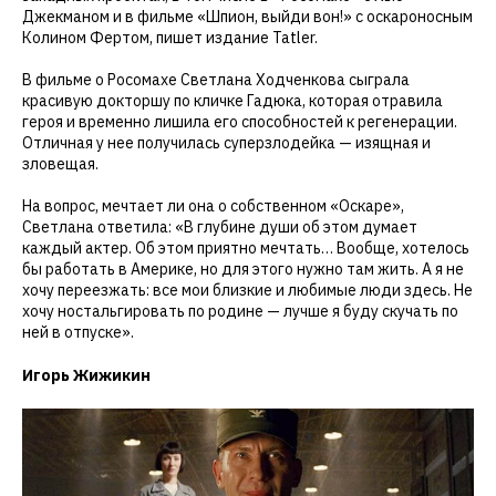
Джекманом и в фильме «Шпион, выйди вон!» с оскароносным
Колином Фертом, пишет издание Tatler.
В фильме о Росомахе Светлана Ходченкова сыграла
красивую докторшу по кличке Гадюка, которая отравила
героя и временно лишила его способностей к регенерации.
Отличная у нее получилась суперзлодейка — изящная и
зловещая.
На вопрос, мечтает ли она о собственном «Оскаре»,
Светлана ответила: «В глубине души об этом думает
каждый актер. Об этом приятно мечтать… Вообще, хотелось
бы работать в Америке, но для этого нужно там жить. А я не
хочу переезжать: все мои близкие и любимые люди здесь. Не
хочу ностальгировать по родине — лучше я буду скучать по
ней в отпуске».
Игорь Жижикин