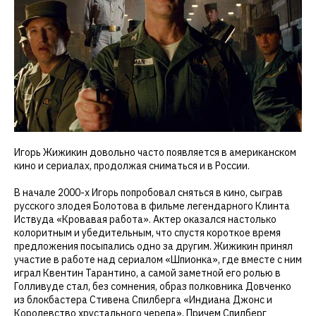
Игорь Жижикин довольно часто появляется в американском
кино и сериалах, продолжая сниматься и в России.
В начале 2000-х Игорь попробовал сняться в кино, сыграв
русского злодея Болотова в фильме легендарного Клинта
Иствуда «Кровавая работа». Актер оказался настолько
колоритным и убедительным, что спустя короткое время
предложения посыпались одно за другим. Жижикин принял
участие в работе над сериалом «Шпионка», где вместе с ним
играл Квентин Тарантино, а самой заметной его ролью в
Голливуде стал, без сомнения, образ полковника Довченко
из блокбастера Стивена Спилберга «Индиана Джонс и
Королевство хрустального черепа». Причем Спилберг