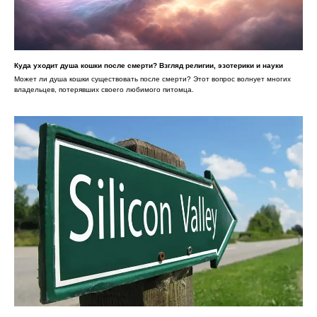
Куда уходит душа кошки после смерти? Взгляд религии, эзотерики и науки
Может ли душа кошки существовать после смерти? Этот вопрос волнует многих
владельцев, потерявших своего любимого питомца.