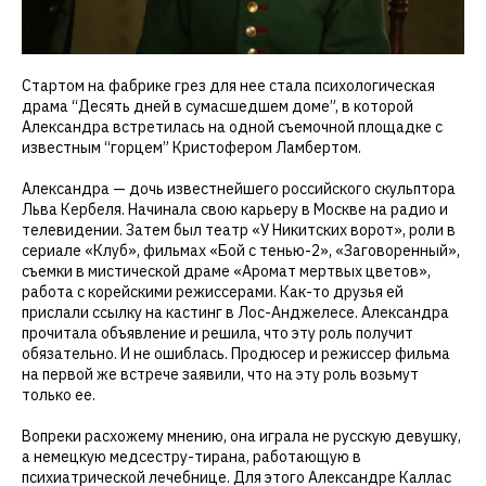
Стартом на фабрике грез для нее стала психологическая
драма “Десять дней в сумасшедшем доме”, в которой
Александра встретилась на одной съемочной площадке с
известным “горцем” Кристофером Ламбертом.
Александра — дочь известнейшего российского скульптора
Льва Кербеля. Начинала свою карьеру в Москве на радио и
телевидении. Затем был театр «У Никитских ворот», роли в
сериале «Клуб», фильмах «Бой с тенью-2», «Заговоренный»,
съемки в мистической драме «Аромат мертвых цветов»,
работа с корейскими режиссерами. Как-то друзья ей
прислали ссылку на кастинг в Лос-Анджелесе. Александра
прочитала объявление и решила, что эту роль получит
обязательно. И не ошиблась. Продюсер и режиссер фильма
на первой же встрече заявили, что на эту роль возьмут
только ее.
Вопреки расхожему мнению, она играла не русскую девушку,
а немецкую медсестру-тирана, работающую в
психиатрической лечебнице. Для этого Александре Каллас