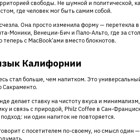
рриторией свободы. Не шумной и политической, ка
естом, где человек мог быть самим собой.
исчезла. Она просто изменила форму — перетекла 
та-Моники, Венеции-Бич и Пало-Альто, где за сто
о теперь с MacBook’ами вместо блокнотов.
 язык Калифорнии
десь стал больше, чем напитком. Это универсальн
о Сакраменто.
енде делает ставку на чистоту вкуса и минимализм,
ку и связь с природой, Philz Coffee в Сан-Францис
одход: ни один напиток не повторяется.
оворит с посетителем по-своему, но смысл один —
одумать.