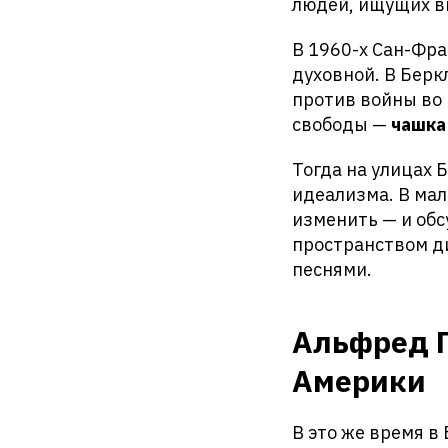
людей, ищущих вк
В 1960-х Сан-Фра
духовной. В Берк
против войны во 
свободы —
чашка
Тогда на улицах 
идеализма. В мал
изменить — и об
пространством ди
песнями.
Альфред П
Америки
В это же время в