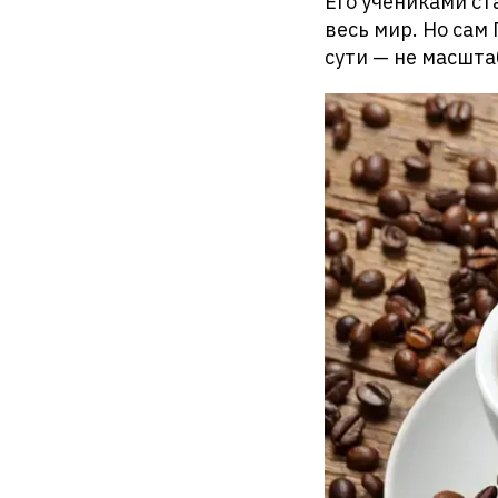
Его учениками ст
весь мир. Но сам
сути — не масштаб