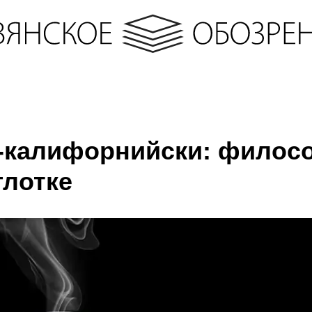
-калифорнийски: филос
глотке