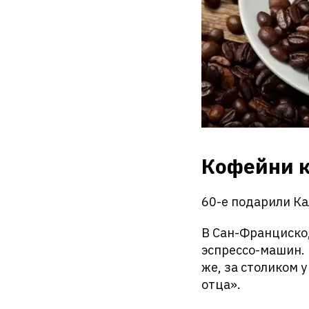
Кофейни к
60-е подарили К
В Сан-Франциско,
эспрессо-машин. 
же, за столиком 
отца».