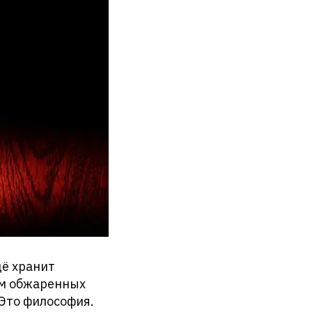
щё хранит
ым обжаренных
 Это философия.