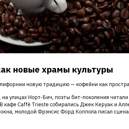
ак новые храмы культуры
алифорнии новую традицию — кофейни как простра
 на улицах Норт-Бич, поэты бит-поколения читали
В кафе Caffè Trieste собирались Джек Керуак и Алл
у окна, молодой Фрэнсис Форд Коппола писал сцен