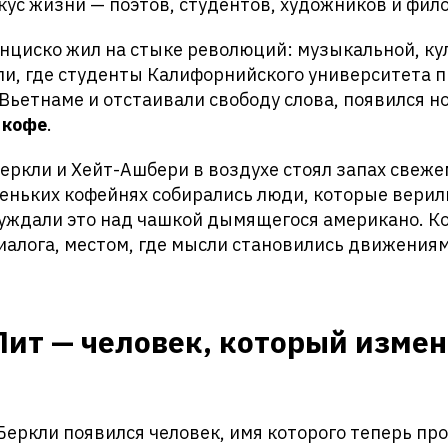
ус жизни — поэтов, студентов, художников и фил
нциско жил на стыке революций: музыкальной, ку
ли, где студенты Калифорнийского университета 
Вьетнаме и отстаивали свободу слова, появился 
 кофе
.
Беркли и Хейт-Ашбери в воздухе стоял запах свеж
еньких кофейнях собирались люди, которые верил
суждали это над чашкой дымящегося американо. К
алога, местом, где мысли становились движениям
ит — человек, который измен
 Беркли появился человек, имя которого теперь пр