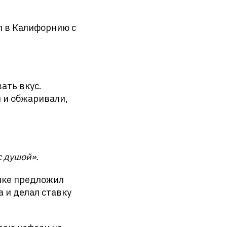
л в Калифорнию с
ать вкус.
и и обжаривали,
с душой».
ике предложил
 и делал ставку