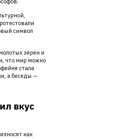
ософов.
льтурной,
протестовали
новый символ
емолотых зёрен и
и, что мир можно
офейня стала
и, а беседы —
ил вкус
оизносят как