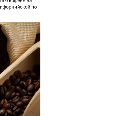
идею кофеен на
алифорнийской по