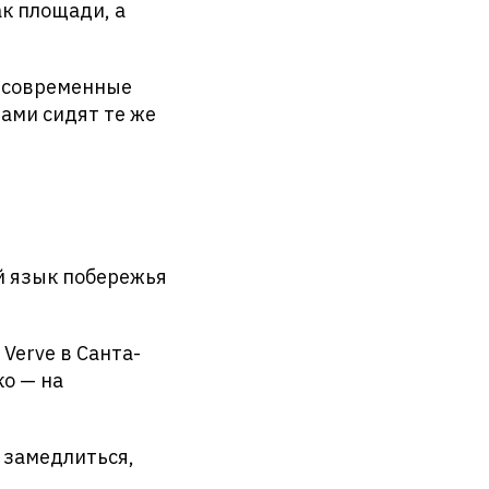
к площади, а
в современные
лами сидят те же
ый язык побережья
 Verve в Санта-
ко — на
 замедлиться,