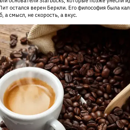
али основатели Starbucks, которые позже унесли 
 Пит остался верен Беркли. Его философия была к
, а смысл, не скорость, а вкус.