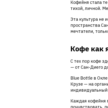
Кофейня стала те
тихой, личной. М
Эта культура не 
пространства Сан
мечтатели, тольк
Кофе как
С тех пор кофе з
— от Сан-Диего д
Blue Bottle в Окл
Крузе — на органи
индивидуальный п
Каждая кофейня г
почувствовать, п