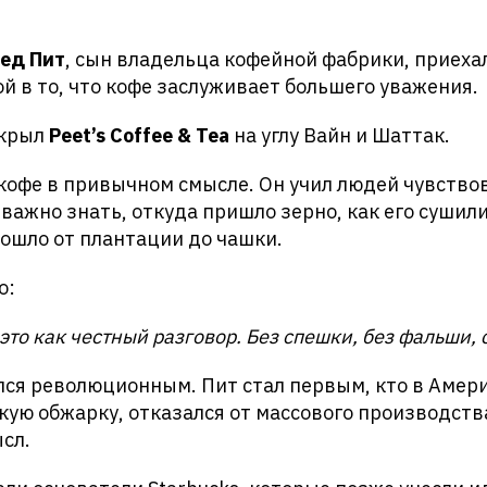
ед Пит
, сын владельца кофейной фабрики, приеха
й в то, что кофе заслуживает большего уважения.
ткрыл
Peet’s Coffee & Tea
на углу Вайн и Шаттак.
кофе в привычном смысле. Он учил людей чувствов
 важно знать, откуда пришло зерно, как его сушил
рошло от плантации до чашки.
о:
то как честный разговор. Без спешки, без фальши, 
лся революционным. Пит стал первым, кто в Амер
ую обжарку, отказался от массового производства
ысл.