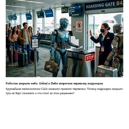
Роботам закрыли небо: United и Delta запретили перевозку андроидов
Крупнейшие авиакомпании США изменили правила перевозки. Почему андроидам закрыли
путь на борт самолета и что стоит за этим решением?