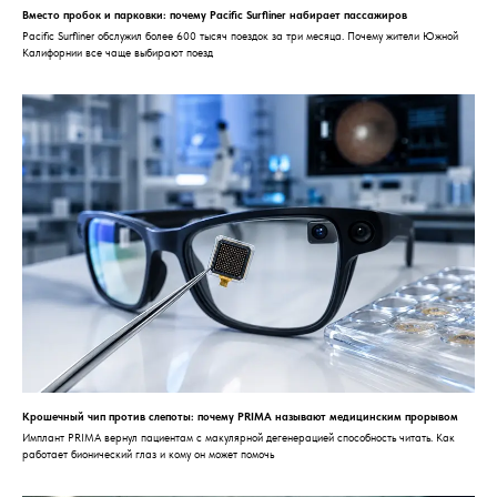
Вместо пробок и парковки: почему Pacific Surfliner набирает пассажиров
Pacific Surfliner обслужил более 600 тысяч поездок за три месяца. Почему жители Южной
Калифорнии все чаще выбирают поезд
Крошечный чип против слепоты: почему PRIMA называют медицинским прорывом
Имплант PRIMA вернул пациентам с макулярной дегенерацией способность читать. Как
работает бионический глаз и кому он может помочь