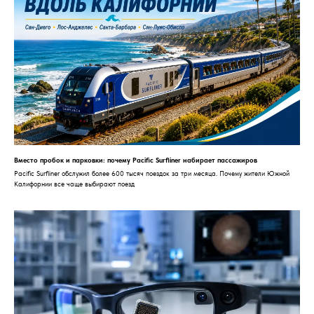
Вместо пробок и парковки: почему Pacific Surfliner набирает пассажиров
Pacific Surfliner обслужил более 600 тысяч поездок за три месяца. Почему жители Южной
Калифорнии все чаще выбирают поезд