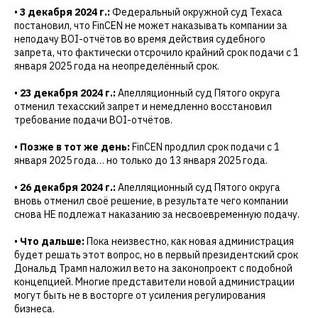
•
3 декабря 2024 г.:
Федеральный окружной суд Техаса
постановил, что FinCEN не может наказывать компании за
неподачу BOI-отчётов во время действия судебного
запрета, что фактически отсрочило крайний срок подачи с 1
января 2025 года на неопределённый срок.
•
23 декабря 2024 г.:
Апелляционный суд Пятого округа
отменил техасский запрет и немедленно восстановил
требование подачи BOI-отчётов.
•
Позже в тот же день:
FinCEN продлил срок подачи с 1
января 2025 года… но только до 13 января 2025 года.
•
26 декабря 2024 г.:
Апелляционный суд Пятого округа
вновь отменил своё решение, в результате чего компании
снова НЕ подлежат наказанию за несвоевременную подачу.
•
Что дальше:
Пока неизвестно, как новая администрация
будет решать этот вопрос, но в первый президентский срок
Дональд Трамп наложил вето на законопроект с подобной
концепцией. Многие представители новой администрации
могут быть не в восторге от усиления регулирования
бизнеса.