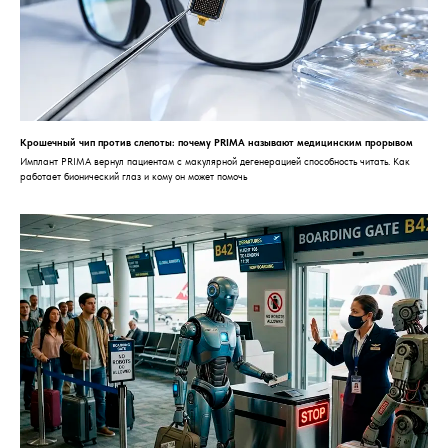
Крошечный чип против слепоты: почему PRIMA называют медицинским прорывом
Имплант PRIMA вернул пациентам с макулярной дегенерацией способность читать. Как
работает бионический глаз и кому он может помочь