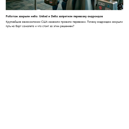
Роботам закрыли небо: United и Delta запретили перевозку андроидов
Крупнейшие авиакомпании США изменили правила перевозки. Почему андроидам закрыли
путь на борт самолета и что стоит за этим решением?