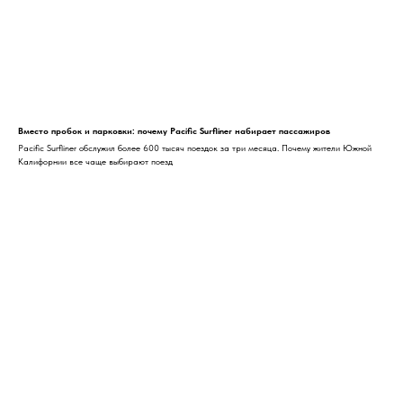
Вместо пробок и парковки: почему Pacific Surfliner набирает пассажиров
Pacific Surfliner обслужил более 600 тысяч поездок за три месяца. Почему жители Южной
Калифорнии все чаще выбирают поезд