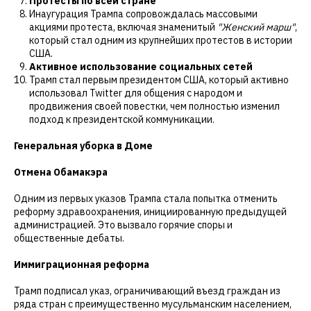
Протесты по всей стране
Инаугурация Трампа сопровождалась массовыми
акциями протеста, включая знаменитый
"Женский марш"
,
который стал одним из крупнейших протестов в истории
США.
Активное использование социальных сетей
Трамп стал первым президентом США, который активно
использовал Twitter для общения с народом и
продвижения своей повестки, чем полностью изменил
подход к президентской коммуникации.
Генеральная уборка в Доме
Отмена Обамакэра
Одним из первых указов Трампа стала попытка отменить
реформу здравоохранения, инициированную предыдущей
администрацией. Это вызвало горячие споры и
общественные дебаты.
Иммиграционная реформа
Трамп подписал указ, ограничивающий въезд граждан из
ряда стран с преимущественно мусульманским населением,