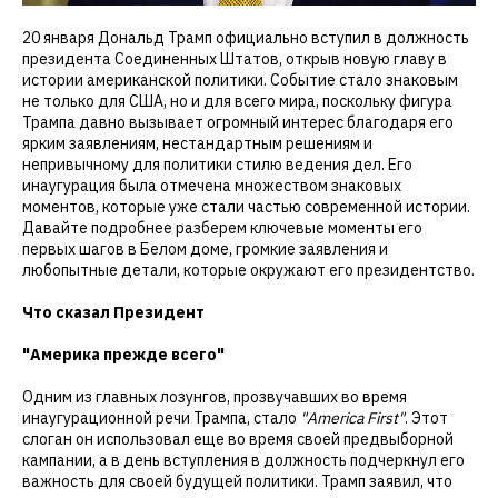
20 января Дональд Трамп официально вступил в должность
президента Соединенных Штатов, открыв новую главу в
истории американской политики. Событие стало знаковым
не только для США, но и для всего мира, поскольку фигура
Трампа давно вызывает огромный интерес благодаря его
ярким заявлениям, нестандартным решениям и
непривычному для политики стилю ведения дел. Его
инаугурация была отмечена множеством знаковых
моментов, которые уже стали частью современной истории.
Давайте подробнее разберем ключевые моменты его
первых шагов в Белом доме, громкие заявления и
любопытные детали, которые окружают его президентство.
Что сказал Президент
"Америка прежде всего"
Одним из главных лозунгов, прозвучавших во время
инаугурационной речи Трампа, стало
"America First"
. Этот
слоган он использовал еще во время своей предвыборной
кампании, а в день вступления в должность подчеркнул его
важность для своей будущей политики. Трамп заявил, что