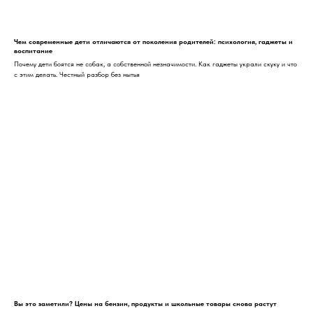
Чем современные дети отличаются от поколения родителей: психология, гаджеты и
воспитание
Почему дети боятся не собак, а собственной незначимости. Как гаджеты украли скуку и что
с этим делать. Честный разбор без нытья
Вы это заметили? Цены на бензин, продукты и школьные товары снова растут