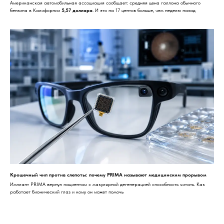
Американская автомобильная ассоциация сообщает: средняя цена галлона обычного
бензина в Калифорнии
5,57 доллара
. И это на 17 центов больше, чем неделю назад
Крошечный чип против слепоты: почему PRIMA называют медицинским прорывом
Имплант PRIMA вернул пациентам с макулярной дегенерацией способность читать. Как
работает бионический глаз и кому он может помочь