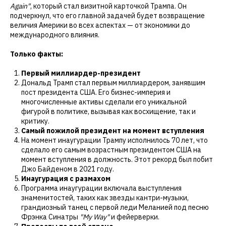
Again"
, который стал визитной карточкой Трампа. Он
подчеркнул, что его главной задачей будет возвращение
величия Америки во всех аспектах — от экономики до
международного влияния.
Только факты:
Первый миллиардер-президент
Дональд Трамп стал первым миллиардером, занявшим
пост президента США. Его бизнес-империя и
многочисленные активы сделали его уникальной
фигурой в политике, вызывая как восхищение, так и
критику.
Самый пожилой президент на момент вступления
На момент инаугурации Трампу исполнилось 70 лет, что
сделало его самым возрастным президентом США на
момент вступления в должность. Этот рекорд был побит
Джо Байденом в 2021 году.
Инаугурация с размахом
Программа инаугурации включала выступления
знаменитостей, таких как звезды кантри-музыки,
грандиозный танец с первой леди Меланией под песню
Фрэнка Синатры
"My Way"
и фейерверки.