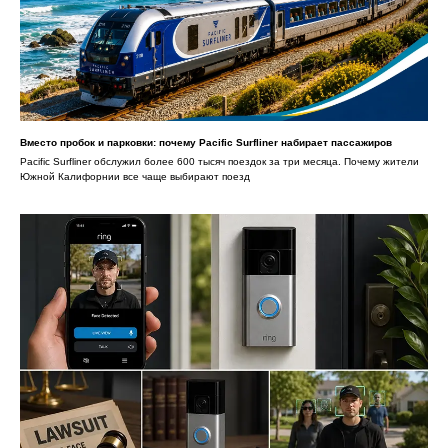
Вместо пробок и парковки: почему Pacific Surfliner набирает пассажиров
Pacific Surfliner обслужил более 600 тысяч поездок за три месяца. Почему жители
Южной Калифорнии все чаще выбирают поезд