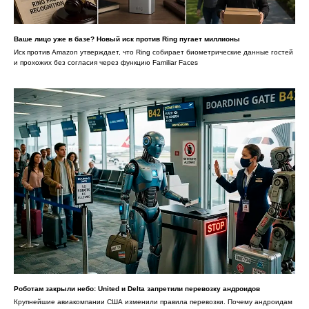
Ваше лицо уже в базе? Новый иск против Ring пугает миллионы
Иск против Amazon утверждает, что Ring собирает биометрические данные гостей
и прохожих без согласия через функцию Familiar Faces
Роботам закрыли небо: United и Delta запретили перевозку андроидов
Крупнейшие авиакомпании США изменили правила перевозки. Почему андроидам