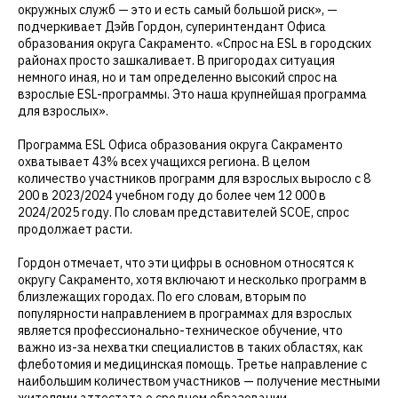
окружных служб — это и есть самый большой риск», —
подчеркивает Дэйв Гордон, суперинтендант Офиса
образования округа Сакраменто. «Спрос на ESL в городских
районах просто зашкаливает. В пригородах ситуация
немного иная, но и там определенно высокий спрос на
взрослые ESL-программы. Это наша крупнейшая программа
для взрослых».
Программа ESL Офиса образования округа Сакраменто
охватывает 43% всех учащихся региона. В целом
количество участников программ для взрослых выросло с 8
200 в 2023/2024 учебном году до более чем 12 000 в
2024/2025 году. По словам представителей SCOE, спрос
продолжает расти.
Гордон отмечает, что эти цифры в основном относятся к
округу Сакраменто, хотя включают и несколько программ в
близлежащих городах. По его словам, вторым по
популярности направлением в программах для взрослых
является профессионально-техническое обучение, что
важно из-за нехватки специалистов в таких областях, как
флеботомия и медицинская помощь. Третье направление с
наибольшим количеством участников — получение местными