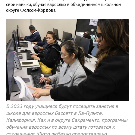
свои навыки, обучая взрослых в объединенном школьном
округе Фолсом-Кордова.
В 2023 году учащиеся будут посещать занятия в
школе для взрослых Бассетт в Ла-Пуэнте,
Калифорния. Как и в округе Сакраменто, программы
обучения взрослых по всему штату готовятся к
сокращению (Фото любезно предоставлено