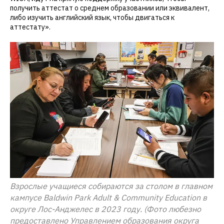
получить аттестат о среднем образовании или эквивалент,
либо изучить английский язык, чтобы двигаться к
аттестату».
Взрослые учащиеся собираются за столом в главном
кампусе Baldwin Park Adult & Community Education в
округе Лос-Анджелес в 2023 году. (Фото любезно
предоставлено Управлением образования округа