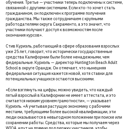
обучения. Третье — участники теперь подключены к системе,
связанной с другими системами. Если кто-то хочет стать
гражданином, он подключен к программе получения
гражданства. Мы также сотрудничаем с крупными
работодателями округа Сакраменто, а это значит, что
участники получают доступ к возможностям после
окончания курсов».
Стив Куриэль, работающий в сфере образования взрослых
уже 25 лет, говорит, что исторически государственные
средства Калифорнии были более ненадежными, чем
федеральные. Куриэль — директор Huntington Beach Adult
School в округе Орандж. Он отмечает, что нынешняя
федеральная ситуация кажется новой, хотя ставки для
потенциальных учащихся остаются высокими.
«Если взглянуть на цифры, можно увидеть, что каждый
пятый взрослый в Калифорнии не имеет аттестата, и это
считается низким уровнем грамотности», — указывает
Куриэль. «А учитывая растущую экономику с рабочими
местами, требующими более высокой квалификации, эти
люди оказываются в невыгодном положении при поиске или
сохранении работы. Средства, которые мы получаем через
WIOA, идут на прямую поддержку участников, чтобы