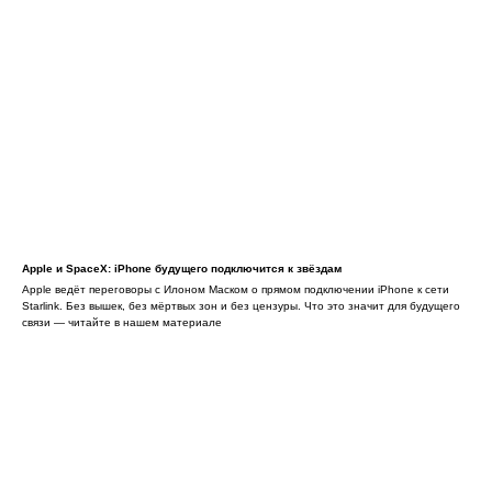
Apple и SpaceX: iPhone будущего подключится к звёздам
Apple ведёт переговоры с Илоном Маском о прямом подключении iPhone к сети
Starlink. Без вышек, без мёртвых зон и без цензуры. Что это значит для будущего
связи — читайте в нашем материале