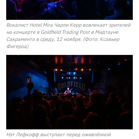
Вокалист Hotel Mira Чарли Керр вовлекает зрителей
на концерте в Goldfield Trading Post в Мидтауне
Сакраменто в среду, 12 ноября. (Фото: Ксавьер
Фигероа)
Нэт Лефкофф выступает перед оживлённой