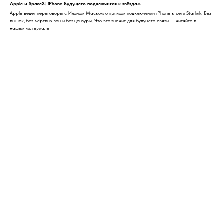
Apple и SpaceX: iPhone будущего подключится к звёздам
Apple ведёт переговоры с Илоном Маском о прямом подключении iPhone к сети Starlink. Без
вышек, без мёртвых зон и без цензуры. Что это значит для будущего связи — читайте в
нашем материале