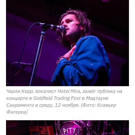
Чарли Керр, вокалист Hotel Mira, зажёг публику на
концерте в Goldfield Trading Post в Мидтауне
Сакраменто в среду, 12 ноября. (Фото: Ксавьер
Фигероа)