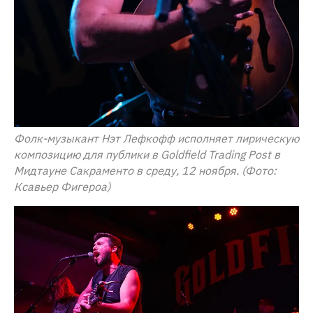
Фолк-музыкант Нэт Лефкофф исполняет лирическую
композицию для публики в Goldfield Trading Post в
Мидтауне Сакраменто в среду, 12 ноября. (Фото:
Ксавьер Фигероа)