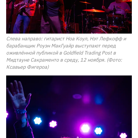
Слева направо: гитарист Ноа Коул, Нэт Лефкофф и
барабанщик Роуэн МакГуайр выступают перед
оживлённой публикой в Goldfield Trading Post в
Мидтауне Сакраменто в среду, 12 ноября. (Фото:
Ксавьер Фигероа)