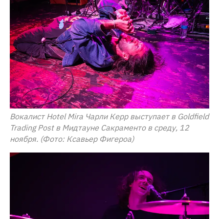
Вокалист Hotel Mira Чарли Керр выступает в Goldfield
Trading Post в Мидтауне Сакраменто в среду, 12
ноября. (Фото: Ксавьер Фигероа)