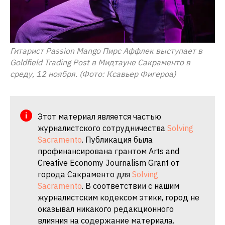
Гитарист Passion Mango Пирс Аффлек выступает в
Goldfield Trading Post в Мидтауне Сакраменто в
среду, 12 ноября. (Фото: Ксавьер Фигероа)
Этот материал является частью
журналистского сотрудничества
Solving
Sacramento
. Публикация была
профинансирована грантом Arts and
Creative Economy Journalism Grant от
города Сакраменто для
Solving
Sacramento
. В соответствии с нашим
журналистским кодексом этики, город не
оказывал никакого редакционного
влияния на содержание материала.