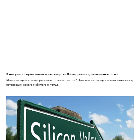
Куда уходит душа кошки после смерти? Взгляд религии, эзотерики и науки
Может ли душа кошки существовать после смерти? Этот вопрос волнует многих владельцев,
потерявших своего любимого питомца.