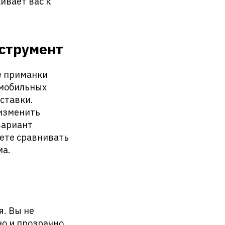
ивает вас к
струмент
е приманки
 мобильных
ставки.
 изменить
вариант
аете сравнивать
ма.
я. Вы не
но и прозрачно.