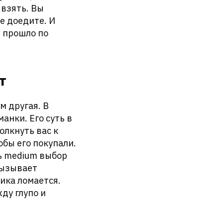
 взять. Вы
е доедите. И
е прошло по
т
м другая. В
анки. Его суть в
олкнуть вас к
обы его покупали.
ть medium выбор
 вызывает
ика ломается.
ду глупо и