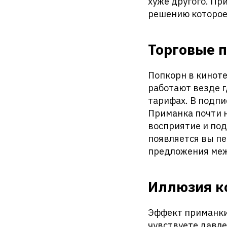
хуже другого. Пр
решению которое
Торговые 
Попкорн в кинот
работают везде г
тарифах. В подпи
Приманка почти н
восприятие и под
появляется вы пе
предложения межд
Иллюзия к
Эффект приманки 
чувствуете давле