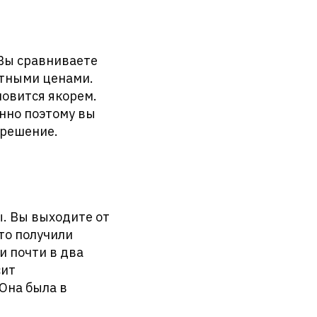
 Вы сравниваете
ютными ценами.
новится якорем.
енно поэтому вы
 решение.
. Вы выходите от
Что получили
и почти в два
сит
Она была в