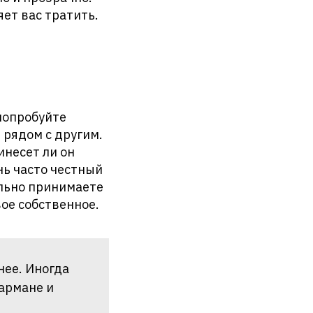
ет вас тратить.
попробуйте
 рядом с другим.
инесет ли он
нь часто честный
ельно принимаете
вое собственное.
нее. Иногда
армане и