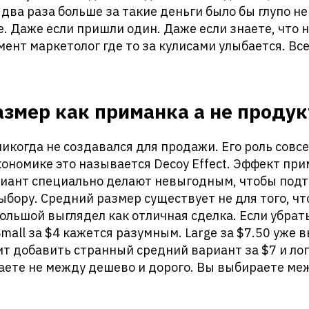
 два раза больше за такие деньги было бы глупо не
e. Даже если пришли один. Даже если знаете, что н
мент маркетолог где то за кулисами улыбается. Вс
змер как приманка а не продук
икогда не создавался для продажи. Его роль совсе
ономике это называется Decoy Effect. Эффект прим
риант специально делают невыгодным, чтобы подт
ыбору. Средний размер существует не для того, чт
ольшой выглядел как отличная сделка. Если убра
Small за $4 кажется разумным. Large за $7.50 уже
ит добавить странный средний вариант за $7 и лог
ете не между дешево и дорого. Вы выбираете меж