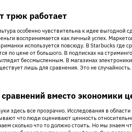
т трюк работает
ьтура особенно чувствительна к идее выгодной с
деньги воспринимается как личный успех. Маркетол
риманки используется повсюду. В Starbucks где с
тся по цене от большого. В подписках на стриминг
ыглядит бессмысленным. В магазинах электроники
ествует лишь для сравнения. Это не случайность
 сравнений вместо экономики ц
ауки здесь все прозрачно. Исследования в област
вают что люди оценивают ценность относительно 
наем сколько что то должно стоить. Но мы знаем ч