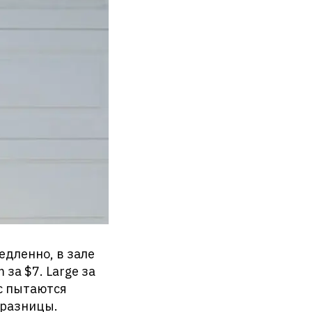
едленно, в зале
 за $7. Large за
ас пытаются
 разницы.