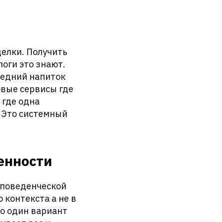
делки. Получить
оги это знают.
редний напиток
овые сервисы где
 где одна
. Это системный
енности
и поведенческой
контекста а не в
то один вариант