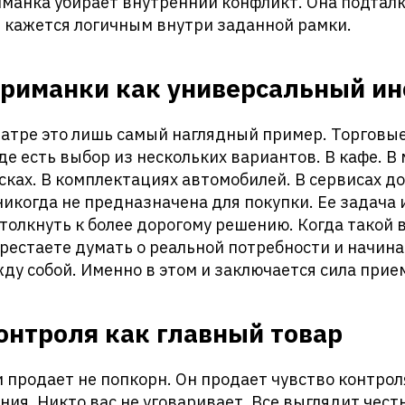
иманка убирает внутренний конфликт. Она подталк
 кажется логичным внутри заданной рамки.
приманки как универсальный ин
еатре это лишь самый наглядный пример. Торговы
де есть выбор из нескольких вариантов. В кафе. В
сках. В комплектациях автомобилей. В сервисах до
икогда не предназначена для покупки. Ее задача
толкнуть к более дорогому решению. Когда такой 
рестаете думать о реальной потребности и начин
у собой. Именно в этом и заключается сила прие
онтроля как главный товар
продает не попкорн. Он продает чувство контрол
ния. Никто вас не уговаривает. Все выглядит чест