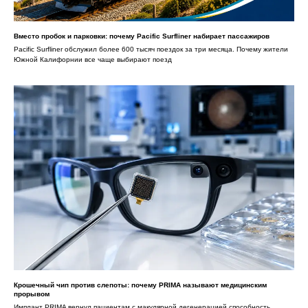
Вместо пробок и парковки: почему Pacific Surfliner набирает пассажиров
Pacific Surfliner обслужил более 600 тысяч поездок за три месяца. Почему жители
Южной Калифорнии все чаще выбирают поезд
Крошечный чип против слепоты: почему PRIMA называют медицинским
прорывом
Имплант PRIMA вернул пациентам с макулярной дегенерацией способность