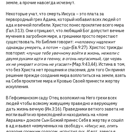
земле, а прочие навсегда исчезнут.
Некоторые учат, что смерть Иисуса – это плата за
первородный грех Адама, который избавил всех людей от
ада и вечной погибели. Христос понес проклятие всего мира
(Гал.3:13). Они отрицают, что любящий Бог допустит вечные
мучения в загробном мире, а грешники просто перестают
существовать. Но Библия говорит:
«человеку надлежит
однажды умереть, а потом – суд»
(Ев.9:27). Христос трижды
повторил:
«лучше тебе увечному войти в жизнь, нежели с
двумя руками идти в геенну, в огонь неугасимый, где червь
их не умирает и огонь не угасает»
(Мар.9:43,44). Истина в том,
что без Христа нет прощения и спасения, для того Он принял
решение прежде создания мира воплотиться на земле, взять
на Себя проклятие мира и Кровью Своей принести жертву
искупления.
В Гефсиманском саду Отец возложил на Него грехи всех
людей чтобы всякому живущему праведно и верующему
дать жизнь вечную (Ин.3:16). Праведники ветхого завета не
могли выйти из преисподней и находились на «лоне
Авраама» доколе Сын Божий принес Себя в жертву и сошёл
в ад и вывел «измученных на свободу
». «Иисус же, опять
возопив громким голосом, испустил дух. И вот, завеса в