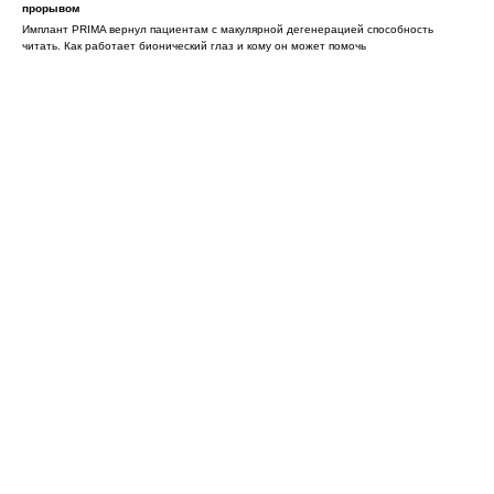
прорывом
Имплант PRIMA вернул пациентам с макулярной дегенерацией способность
читать. Как работает бионический глаз и кому он может помочь