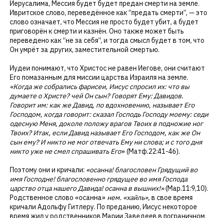
Иерусалима, Мессия будет будет предан смерти на земле.
Ивритское слово, переведённое как “предать смерти”, — это
слово означает, что Мессия не просто будет убит, а будет
приговорён к смерти и казнён. Оно также может быть
переведено как “не за себя”, и тогда смысл будет в том, что
Он умрёт за других, заместительной смертью.
Иудеи понимают, что Христос не равен Иегове, они считают
Его помазанным для миссии царства Израиля на земле.
«Когда же собрались фарисеи, Иисус спросил их: что вы
думаете о Христе? чей Он сын? Говорят Ему: Давидов.
Говорит им: как же Давид, по вдохновению, называет Его
Господом, когда говорит: сказал Господь Господу моему: седи
одесную Меня, доколе положу врагов Твоих в подножие ног
Твоих? Итак, если Давид называет Его Господом, как же Он
сын ему? И никто не мог отвечать Ему ни слова; и с того дня
никто уже не смел спрашивать Его
» (Матф.22:41-46).
Поэтому они и кричали:
«осанна! благословен Грядущий во
имя Господне! благословенно грядущее во имя Господа
царство отца нашего Давида! осанна в вышних!»
(Мар.11:9,10).
Родственное слово «осанна»
нем. «хайль»,
в свое время
кричали Адольфу Гитлеру. По преданию, Иисус некоторое
время жил у родственников Марии Заведеев в пограничном