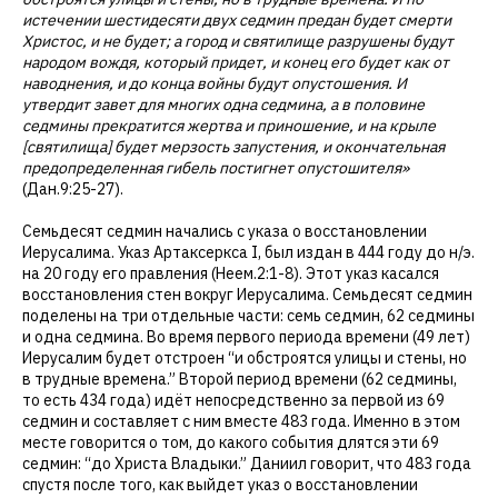
истечении шестидесяти двух седмин предан будет смерти
Христос, и не будет; а город и святилище разрушены будут
народом вождя, который придет, и конец его будет как от
наводнения, и до конца войны будут опустошения. И
утвердит завет для многих одна седмина, а в половине
седмины прекратится жертва и приношение, и на крыле
[святилища] будет мерзость запустения, и окончательная
предопределенная гибель постигнет опустошителя»
(Дан.9:25-27).
Семьдесят седмин начались с указа о восстановлении
Иерусалима. Указ Артаксеркса I, был издан в 444 году до н/э.
на 20 году его правления (Неем.2:1-8). Этот указ касался
восстановления стен вокруг Иерусалима. Семьдесят седмин
поделены на три отдельные части: семь седмин, 62 седмины
и одна седмина. Во время первого периода времени (49 лет)
Иерусалим будет отстроен “и обстроятся улицы и стены, но
в трудные времена.” Второй период времени (62 седмины,
то есть 434 года) идёт непосредственно за первой из 69
седмин и составляет с ним вместе 483 года. Именно в этом
месте говорится о том, до какого события длятся эти 69
седмин: “до Христа Владыки.” Даниил говорит, что 483 года
спустя после того, как выйдет указ о восстановлении