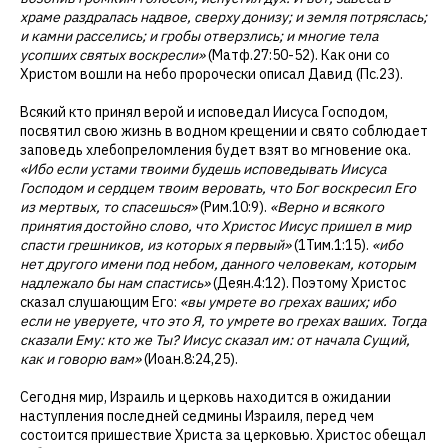
храме раздралась надвое, сверху донизу; и земля потряслась;
и камни расселись; и гробы отверзлись; и многие тела
усопших святых воскресли»
(Матф.27:50-52). Как они со
Христом вошли на небо пророчески описал Давид (Пс.23).
Всякий кто принял верой и исповедал Иисуса Господом,
посвятил свою жизнь в водном крещении и свято соблюдает
заповедь хлебопреломления будет взят во мгновение ока.
«Ибо если устами твоими будешь исповедывать Иисуса
Господом и сердцем твоим веровать, что Бог воскресил Его
из мертвых, то спасешься»
(Рим.10:9).
«Верно и всякого
принятия достойно слово, что Христос Иисус пришел в мир
спасти грешников, из которых я первый»
(1Тим.1:15).
«ибо
нет другого имени под небом, данного человекам, которым
надлежало бы нам спастись»
(Деян.4:12). Поэтому Христос
сказал слушающим Его:
«вы умрете во грехах ваших; ибо
если не уверуете, что это Я, то умрете во грехах ваших. Тогда
сказали Ему: кто же Ты? Иисус сказал им: от начала Сущий,
как и говорю вам»
(Иоан.8:24,25).
Сегодня мир, Израиль и церковь находится в ожидании
наступления последней седмины Израиля, перед чем
состоится пришествие Христа за церковью. Христос обещал