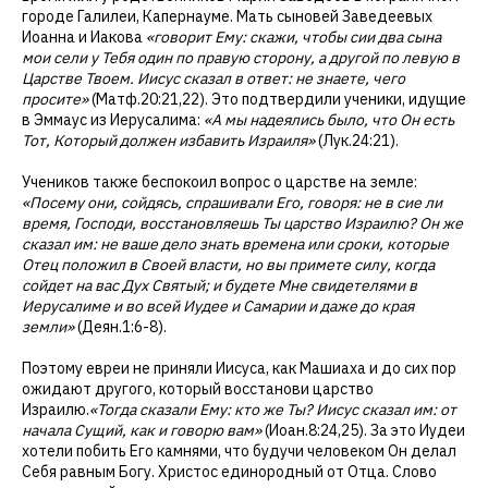
городе Галилеи, Капернауме. Мать сыновей Заведеевых
Иоанна и Иакова
«говорит Ему: скажи, чтобы сии два сына
мои сели у Тебя один по правую сторону, а другой по левую в
Царстве Твоем. Иисус сказал в ответ: не знаете, чего
просите»
(Матф.20:21,22). Это подтвердили ученики, идущие
в Эммаус из Иерусалима:
«А мы надеялись было, что Он есть
Тот, Который должен избавить Израиля»
(Лук.24:21).
Учеников также беспокоил вопрос о царстве на земле:
«Посему они, сойдясь, спрашивали Его, говоря: не в сие ли
время, Господи, восстановляешь Ты царство Израилю? Он же
сказал им: не ваше дело знать времена или сроки, которые
Отец положил в Своей власти, но вы примете силу, когда
сойдет на вас Дух Святый; и будете Мне свидетелями в
Иерусалиме и во всей Иудее и Самарии и даже до края
земли»
(Деян.1:6-8).
Поэтому евреи не приняли Иисуса, как Машиаха и до сих пор
ожидают другого, который восстанови царство
Израилю.
«Тогда сказали Ему: кто же Ты? Иисус сказал им: от
начала Сущий, как и говорю вам»
(Иоан.8:24,25). За это Иудеи
хотели побить Его камнями, что будучи человеком Он делал
Себя равным Богу. Христос единородный от Отца. Слово