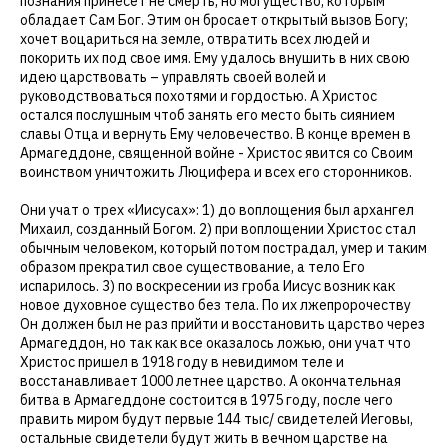
познания принесет не смерть, но могущество, которым
обладает Сам Бог. Этим он бросает открытый вызов Богу;
хочет воцариться на земле, отвратить всех людей и
покорить их под свое имя. Ему удалось внушить в них свою
идею царствовать – управлять своей волей и
руководствоваться похотями и гордостью. А Христос
остался послушным чтоб занять его место быть сиянием
славы Отца и вернуть Ему человечество. В конце времен в
Армагеддоне, священной войне - Христос явится со Своим
воинством уничтожить Люцифера и всех его сторонников.
Они учат о трех «Иисусах»: 1) до воплощения был архангел
Михаил, созданный Богом. 2) при воплощении Христос стал
обычным человеком, который потом пострадал, умер и таким
образом прекратил свое существование, а тело Его
испарилось. 3) по воскресении из гроба Иисус возник как
новое духовное существо без тела. По их лжепророчеству
Он должен был не раз прийти и восстановить царство через
Армагеддон, но так как все оказалось ложью, они учат что
Христос пришел в 1918 году в невидимом теле и
восстанавливает 1000 летнее царство. А окончательная
битва в Армагеддоне состоится в 1975 году, после чего
править миром будут первые 144 тыс/ свидетелей Иеговы,
остальные свидетели будут жить в вечном царстве на