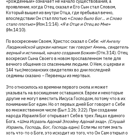
«рожденный» означает не начало существования, а
проявление, когда Отец сказал и Его Сын стал Словом,
Который вышел из внутри Отца, где пребывал вечно,
впоследствии Он стал плотью «
Слово было Бог... и Слово
стало плотью»
(Ион.1:1:14).
«Я в Отце и Отец во Мне»
(Ин.14:10).
По воскресении Своем, Христос сказал о Себе:
«И Ангелу
Лаодикийской церкви напиши: так говорит Аминь, свидетель
верный и истинный, начало создания Божия»
(Отк.3:14). Отец
воскресил Сына Своего в новом прославленном теле для
вечного общения со спасенными людьми. О Нем, о церкви и
144 тыс/мессианских свидетелях во дни последней
седмины сказано – Первенцы из мертвых.
Это относилось ко времени первого снопа и может
указывать на восхищение оставшихся. Евреи и некоторые
другие не могут вместить Иисуса Господом, потому что в их
понимании Бог един. Но от первых дней Бог говорит о Себе
во множественном числе (Быт.1:26; 3:22). При создании
народа Израиля Бог открывает Себя в трех Лицах единого
Бога. «
Шма Исраэль Адонай Элоэйну Адонай эхад». (Слушай
Израиль, Господь, Бог, Господь един)
. Если мы хотим знать
хоть что-то о Боге, это исходит из того, что Он Сам открыл о