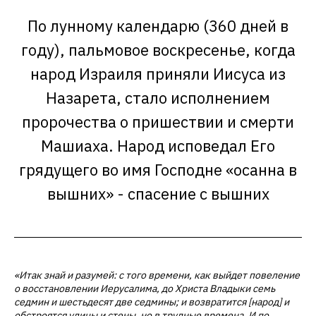
По лунному календарю (360 дней в
году), пальмовое воскресенье, когда
народ Израиля приняли Иисуса из
Назарета, стало исполнением
пророчества о пришествии и смерти
Машиаха. Народ исповедал Его
грядущего во имя Господне «осанна в
вышних» - спасение с вышних
«Итак знай и разумей: с того времени, как выйдет повеление
о восстановлении Иерусалима, до Христа Владыки семь
седмин и шестьдесят две седмины; и возвратится [народ] и
обстроятся улицы и стены, но в трудные времена. И по