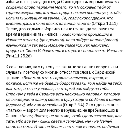
избавить от грядущего суда Свою церковь верных:
«как ты
сохранил слово терпения Моего, то и Я сохраню тебя от
годины искушения, которая придет на всю вселенную, чтобы
испытать живущих на земле. Се, гряду скоро; держи, что
имеешь, дабы кто не восхитил венца твоего»
(Откр.3:10,11).
Последняя седмина Израиля начнется, когда закончится
время церкви из язычников.
«ожесточение произошло в
Израиле отчасти, [до времени], пока войдет полное [число]
язычников; и так весь Израиль спасется, как написано:
придет от Сиона Избавитель, и отвратит нечестие от Иакова»
(Рим.11:25,26).
К сожалению, на эту тему сегодня не хотят ни говорить, ни
слушать, поэтому ко многим относятся слова к Сардиской
церкви:
«Вспомни, что ты принял и слышал, и храни, и
покайся. Если же не будешь бодрствовать, то Я найду на тебя,
как тать, и ты не узнаешь, в который час найду на тебя.
Впрочем у тебя в Сардисе есть несколько человек, которые
не осквернили одежд своих, и будут ходить со Мною в белых
[одеждах], ибо они достойны»
(Откр.3:3,4). Этот день станет
«татью» – вором для многих верующих, не пребывающих в
Слове.
«Но вы, братия, не во тьме, чтобы день застал вас, как
тать. Ибо все вы - сыны света и сыны дня: мы - не [сыны]
ночи, ни тьмы. Итак, не будем спать, как и прочие, но будем