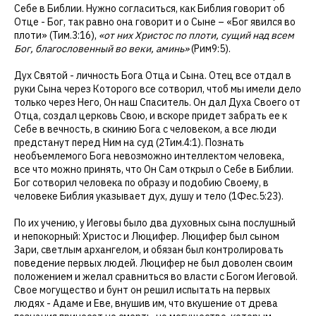
Себе в Библии. Нужно согласиться, как Библия говорит об
Отце - Бог, так равно она говорит и о Сыне – «Бог явился во
плоти» (Тим.3:16),
«от них Христос по плоти, сущий над всем
Бог, благословенный во веки, аминь»
(Рим9:5).
Дух Святой - личность Бога Отца и Сына. Отец все отдал в
руки Сына через Которого все сотворил, чтоб мы имели дело
только через Него, Он наш Спаситель. Он дал Духа Своего от
Отца, создал церковь Свою, и вскоре придет забрать ее к
Себе в вечность, в скинию Бога с человеком, а все люди
предстанут перед Ним на суд (2Тим.4:1). Познать
необъемлемого Бога невозможно интеллектом человека,
все что можно принять, что Он Сам открыл о Себе в Библии.
Бог сотворил человека по образу и подобию Своему, в
человеке Библия указывает дух, душу и тело (1Фес.5:23).
По их учению, у Иеговы было два духовных сына послушный
и непокорный: Христос и Люцифер. Люцифер был сыном
Зари, светлым архангелом, и обязан был контролировать
поведение первых людей. Люцифер не был доволен своим
положением и желал сравниться во власти с Богом Иеговой.
Свое могущество и бунт он решил испытать на первых
людях - Адаме и Еве, внушив им, что вкушение от древа