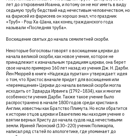
лет до откровения Иоанна, и потому он не мог иметь в виду
седьмую трубу бедствий над нечестивым человечеством, но
ка фарисей из фарисеев он хорошо знал, что праздник
«Труб» - Рош Ха-Шана, как конец гражданского года
называли «Последняя труба».
Восхищение святых до начала семилетней скорби.
Некоторые богословы говорят о восхищении церкви до
начала великой скорби, как новое учение, которое не
принадлежит к изначальным традициям церкви, она берет
свое начало примерно 160 лет назад из учения Дж. Н. Дарби.
Йен Мюррей в книге «Надежда пуритан» утверждает: идея
о том, что Христос вначале придет для восхищения или
«перемещения» Церкви до начала великой скорби могла
исходить от Эдварда Ирвинга (1792–1834), как и многие
особенности учения Дарби. Также такое учение было
распространено в начале 1800 годов среди христиан в
Англии, известны как Братство Плимута. Но если обратится
к истории отцов церкви и Евангелию мы находим учение о
взятии верных Христу до начала судов над нечестивыми
земли. Ириней Лионский (130–220) ученик Поликарпа,
написал ряд статей по апологетике, где упоминает до