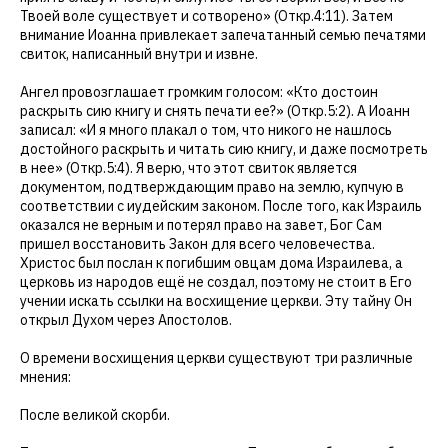
Твоей воле существует и сотворено» (Откр.4:11). Затем
внимание Иоанна привлекает запечатанный семью печатями
свиток, написанный внутри и извне.
Ангел провозглашает громким голосом: «Кто достоин
раскрыть сию книгу и снять печати ее?» (Откр.5:2). А Иоанн
записал: «И я много плакал о том, что никого не нашлось
достойного раскрыть и читать сию книгу, и даже посмотреть
в нее» (Откр.5:4). Я верю, что этот свиток является
документом, подтверждающим право на землю, купчую в
соответствии с иудейским законом. После того, как Израиль
оказался не верным и потерял право на завет, Бог Сам
пришел восстановить Закон для всего человечества.
Христос был послан к погибшим овцам дома Израилева, а
церковь из народов ещё не создал, поэтому не стоит в Его
учении искать ссылки на восхищение церкви. Эту тайну Он
открыл Духом через Апостолов.
О времени восхищения церкви существуют три различные
мнения:
После великой скорби.