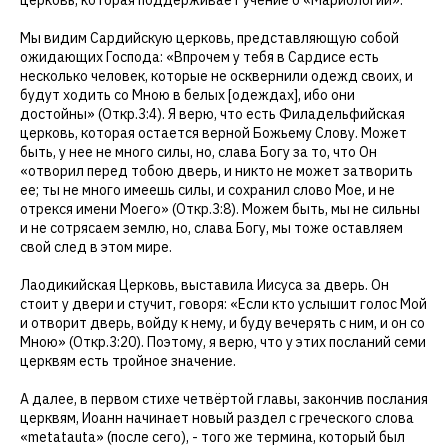
Мы видим Сардийскую церковь, представляющую собой
ожидающих Господа: «Впрочем у тебя в Сардисе есть
несколько человек, которые не осквернили одежд своих, и
будут ходить со Мною в белых [одеждах], ибо они
достойны» (Откр.3:4). Я верю, что есть Филадельфийская
церковь, которая остается верной Божьему Слову. Может
быть, у нее не много силы, но, слава Богу за то, что Он
«отворил перед тобою дверь, и никто не может затворить
ее; ты не много имеешь силы, и сохранил слово Мое, и не
отрекся имени Моего» (Откр.3:8). Можем быть, мы не сильны
и не сотрясаем землю, но, слава Богу, мы тоже оставляем
свой след в этом мире.
Лаодикийская Церковь, выставила Иисуса за дверь. Он
стоит у двери и стучит, говоря: «Если кто услышит голос Мой
и отворит дверь, войду к нему, и буду вечерять с ним, и он со
Мною» (Откр.3:20). Поэтому, я верю, что у этих посланий семи
церквям есть тройное значение.
А далее, в первом стихе четвёртой главы, закончив послания
церквям, Иоанн начинает новый раздел с греческого слова
«metatauta» (после сего), - того же термина, который был