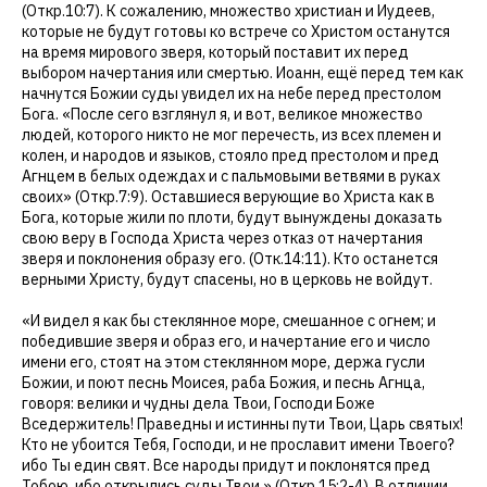
(Откр.10:7). К сожалению, множество христиан и Иудеев,
которые не будут готовы ко встрече со Христом останутся
на время мирового зверя, который поставит их перед
выбором начертания или смертью. Иоанн, ещё перед тем как
начнутся Божии суды увидел их на небе перед престолом
Бога. «После сего взглянул я, и вот, великое множество
людей, которого никто не мог перечесть, из всех племен и
колен, и народов и языков, стояло пред престолом и пред
Агнцем в белых одеждах и с пальмовыми ветвями в руках
своих» (Откр.7:9). Оставшиеся верующие во Христа как в
Бога, которые жили по плоти, будут вынуждены доказать
свою веру в Господа Христа через отказ от начертания
зверя и поклонения образу его. (Отк.14:11). Кто останется
верными Христу, будут спасены, но в церковь не войдут.
«И видел я как бы стеклянное море, смешанное с огнем; и
победившие зверя и образ его, и начертание его и число
имени его, стоят на этом стеклянном море, держа гусли
Божии, и поют песнь Моисея, раба Божия, и песнь Агнца,
говоря: велики и чудны дела Твои, Господи Боже
Вседержитель! Праведны и истинны пути Твои, Царь святых!
Кто не убоится Тебя, Господи, и не прославит имени Твоего?
ибо Ты един свят. Все народы придут и поклонятся пред
Тобою, ибо открылись суды Твои.» (Откр.15:2-4). В отличии