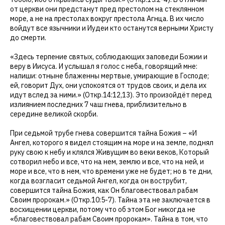
от церкви они предстанут пред престолом на стеклянном
море, а не на престолах вокруг престола Агнца. В их число
войдут все язычники и Иудеи кто останутся верными Христу
до смерти.
«Здесь терпение святых, соблюдающих заповеди Божии и
веру в Иисуса. И услышал я голос с неба, говорящий мне:
напиши: отныне блаженны мертвые, умирающие в Господе;
ей, говорит Дух, они успокоятся от трудов своих, и дела их
идут вслед за ними.» (Откр.14:12,13). Это произойдёт перед
излиянием последних 7 чаш гнева, приблизительно в
середине великой скорби.
При седьмой трубе гнева совершится тайна Божия – «И
Ангел, которого я видел стоящим на море и на земле, поднял
руку свою к небу и клялся Живущим во веки веков, Который
сотворил небо и все, что на нем, землю и все, что на ней, и
море и все, что в нем, что времени уже не будет; но в те дни,
когда возгласит седьмой Ангел, когда он вострубит,
совершится тайна Божия, как Он благовествовал рабам
Своим пророкам.» (Откр.10:5-7). Тайна эта не заключается в
восхищении церкви, потому что об этом Бог никогда не
«благовествовал рабам Своим пророкам». Тайна в том, что