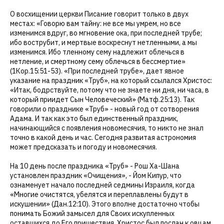
О восхищении церкви Писание говорит только в двух
местах: «Говорю вам тайну: не все мы умрем, но все
изменимся вдруг, во мгновение ока, при последней трубе;
ибо вострубит, и мертвые воскреснут нетленными, а мы
изменимся. Ибо тленному сему надлежит облечься в
нетление, и смертному сему облечься в бессмертие»
(1Кор.15:51-53). «При последней трубе», дает явное
указание на праздник «Труб», на который ссылался Христос:
«Итак, бодрствуйте, потому что не знаете ни дня, ни часа, в
который приидет Сын Человеческий» (Матф.25:13). Так
говорили о празднике «Труб» - новый год от сотворения
Адама. И так как это был единственный праздник,
начинающийся с появления новомесячия, то никто не знал
точно в какой день и час. Сегодня развитая астрономия
может предсказать и погоду и новомесячия.
На 10 день после праздника «Труб» - Рош Ха-Шана
установлен праздник «Очищения», - Йом Кипур, что
ознаменует начало последней седмины Израиля, когда
«Многие очистятся, убелятся и переплавлены будут в
искушении» (Дан.12:10). Этого вполне достаточно чтобы
понимать Божий замысел для Своих искупленных
оставшихся до Его пришествия. Христос был послан к овцам