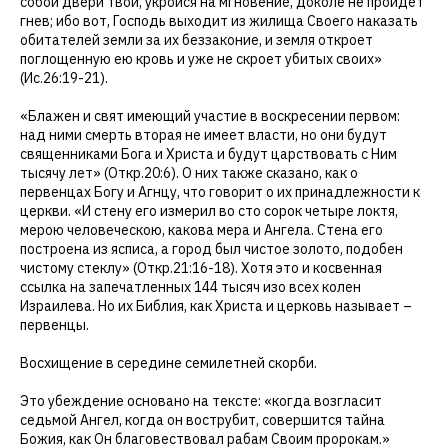
собой двери твои, укройся на мгновение, доколе не пройдет
гнев; ибо вот, Господь выходит из жилища Своего наказать
обитателей земли за их беззаконие, и земля откроет
поглощенную ею кровь и уже не скроет убитых своих»
(Ис.26:19-21).
«Блажен и свят имеющий участие в воскресении первом:
над ними смерть вторая не имеет власти, но они будут
священниками Бога и Христа и будут царствовать с Ним
тысячу лет» (Откр.20:6). О них также сказано, как о
первенцах Богу и Агнцу, что говорит о их принадлежности к
церкви. «И стену его измерил во сто сорок четыре локтя,
мерою человеческою, какова мера и Ангела. Стена его
построена из ясписа, а город был чистое золото, подобен
чистому стеклу» (Откр.21:16-18). Хотя это и косвенная
ссылка на запечатленных 144 тысяч изо всех колен
Израилева. Но их Библия, как Христа и церковь называет –
первенцы.
Восхищение в середине семилетней скорби.
Это убеждение основано на тексте: «когда возгласит
седьмой Ангел, когда он вострубит, совершится тайна
Божия, как Он благовествовал рабам Своим пророкам.»