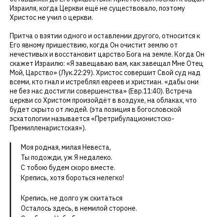
Израиля, когда Церкви ещё не существовало, поэтому
Христос не учил о церкви.
Притча о взятии одного и оставлении другого, относится к
Его явному пришествию, когда Он очистит землю от
нечестивых и восстановит царство Бога на земле. Когда Он
скажет Израилю: «Я завещаваю вам, как завещал Мне Отец
Мой, Царство» (Лук.22:29). Христос совершит Свой суд над
всеми, кто гнал и истреблял евреев и христиан. «дабы они
не без нас достигли совершенства» (Евр.11:40). Встреча
церкви со Христом произойдёт в воздухе, на облаках, что
будет скрыто от людей. (эта позиция в богословской
эсхатологии называется «Претрибулационистско-
Премилленаристская»).
Моя родная, милая Невеста,
Ты подожди, уж Я недалеко.
С тобою будем скоро вместе.
Крепись, хотя бороться нелегко!
Крепись, не долго уж скитаться
Осталось здесь, в немилой стороне.