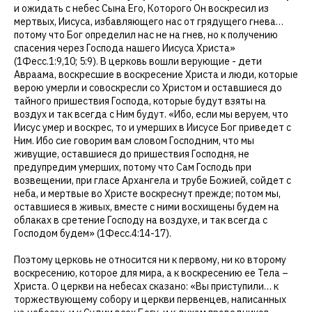
и ожидать с небес Сына Его, Которого Он воскресил из
мертвых, Иисуса, избавляющего нас от грядущего гнева…
потому что Бог определил нас не на гнев, но к получению
спасения через Господа нашего Иисуса Христа»
(1Фесс.1:9,10; 5:9). В церковь вошли верующие - дети
Авраама, воскресшие в воскресение Христа и люди, которые
верою умерли и совоскресли со Христом и оставшиеся до
тайного пришествия Господа, которые будут взяты на
воздух и так всегда с Ним будут. «Ибо, если мы веруем, что
Иисус умер и воскрес, то и умерших в Иисусе Бог приведет с
Ним. Ибо сие говорим вам словом Господним, что мы
живущие, оставшиеся до пришествия Господня, не
предупредим умерших, потому что Сам Господь при
возвещении, при гласе Архангела и трубе Божией, сойдет с
неба, и мертвые во Христе воскреснут прежде; потом мы,
оставшиеся в живых, вместе с ними восхищены будем на
облаках в сретение Господу на воздухе, и так всегда с
Господом будем» (1Фесс.4:14-17).
Поэтому церковь не относится ни к первому, ни ко второму
воскресению, которое для мира, а к воскресению ее Тела –
Христа. О церкви на небесах сказано: «Вы приступили… к
торжествующему собору и церкви первенцев, написанных