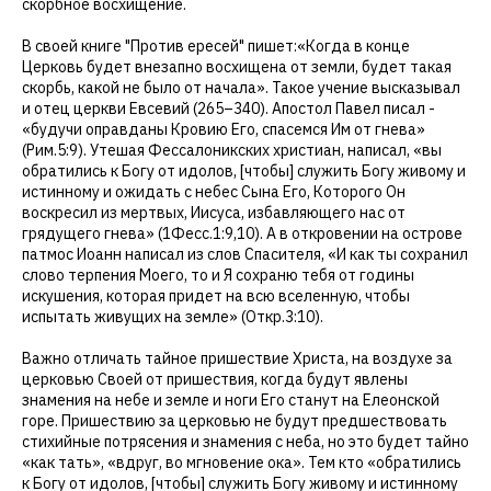
скорбное восхищение.
В своей книге "Против ересей" пишет:«Когда в конце
Церковь будет внезапно восхищена от земли, будет такая
скорбь, какой не было от начала». Такое учение высказывал
и отец церкви Евсевий (265–340). Апостол Павел писал -
«будучи оправданы Кровию Его, спасемся Им от гнева»
(Рим.5:9). Утешая Фессалоникских христиан, написал, «вы
обратились к Богу от идолов, [чтобы] служить Богу живому и
истинному и ожидать с небес Сына Его, Которого Он
воскресил из мертвых, Иисуса, избавляющего нас от
грядущего гнева» (1Фесс.1:9,10). А в откровении на острове
патмос Иоанн написал из слов Спасителя, «И как ты сохранил
слово терпения Моего, то и Я сохраню тебя от годины
искушения, которая придет на всю вселенную, чтобы
испытать живущих на земле» (Откр.3:10).
Важно отличать тайное пришествие Христа, на воздухе за
церковью Своей от пришествия, когда будут явлены
знамения на небе и земле и ноги Его станут на Елеонской
горе. Пришествию за церковью не будут предшествовать
стихийные потрясения и знамения с неба, но это будет тайно
«как тать», «вдруг, во мгновение ока». Тем кто «обратились
к Богу от идолов, [чтобы] служить Богу живому и истинному