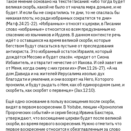
Такое мнение основано на тексте Писания: «ибо тогда будет
великая скорбь, какой не было от начала мира доныне, и не
будет. И если бы не сократились те дни, то не спаслась бы
никакая плоть; но ради избранных сократятся те дни»
(Матф.24:21-22). «Избранных» относят к церкви, в Писании
слово «избранные» относится ко всем предузнанным ко
спасению из язычников и Иудеев. В данном контексте речь
идёт о оставшихся на время великой скорби, которые
бегством будут спасаться в пустыне от преследования
антихриста. Это избранный остаток Израиля, который
дождётся Мессию и будет спасён. «придет от Сиона
Избавитель, и отвратит нечестие от Иакова. И сей завет им
от Меня, когда сниму с них грехи их» (Рим.11:26-27). «А на
дом Давида и на жителей Иерусалима изолью дух
благодати и умиления, и они воззрят на Него, Которого
пронзили, и будут рыдать о Нем, как об единородном сыне, и
скорбеть, как скорбят о первенце» (Зах.12:10).
Ещё одно основание в пользу восхищения после скорби,
видят в первом воскресении. В Yoitube, лекции «Хронология
Пророческих событий» и серия бесед Ирвина Бакстера,
утверждают, что восхищение церкви будет после великой
скорби, во время первого воскресения. Нужно отметить что
первое воскресение относится к обезглавленным за слово