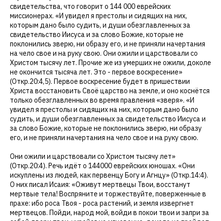
свидетельства, что говорит о 144 000 еврейских
миссионерах. «И увидел я престолы и сидящих на них,
которым дано было судить, и души обезглавленных за
свидетельство Иисуса и за слово Божие, которые не
поклонились зверю, ни образу его, и не приняли начертания
на чело свое и на руку свою. Они ожили и царствовали со
Христом тысячу лет. Прочие же из умерших не ожили, доколе
не окончится тысяча лет. Это - первое воскресение»
(Откр.20:4,5). Первое воскресение будет в пришествии
Христа восстановить Своё царство на земле, и оно коснётся
только обезглавленных во время правления «зверя». «И
увидел я престолы и сидящих на них, которым дано было
судить, и души обезглавленных за свидетельство Иисуса и
за слово Божие, которые не поклонились зверю, ни образу
его, и не приняли начертания на чело свое и на руку свою.
Они ожили и царствовали со Христом тысячу лет»
(Откр.20:4). Речь идёт о 144000 еврейских юношах. «Они
искуплены из людей, как первенцу Богу и Агнцу» (Откр.14:4).
О них писал Исаия: «Оживут мертвецы Твои, восстанут
мертвые тела! Воспряните и торжествуйте, поверженные в
прахе: ибо роса Твоя - роса растений, и земля извергнет
мертвецов. Пойди, народ мой, войди в покои твои и запри за