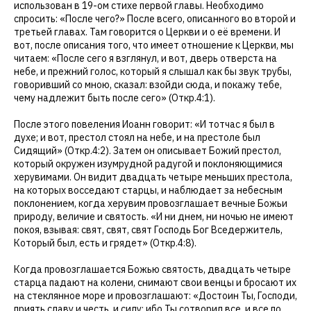
использован в 19-ом стихе первой главы. Необходимо
спросить: «После чего?» После всего, описанного во второй и
третьей главах. Там говорится о Церкви и о её времени. И
вот, после описания того, что имеет отношение к Церкви, мы
читаем: «После сего я взглянул, и вот, дверь отверста на
небе, и прежний голос, который я слышал как бы звук трубы,
говоривший со мною, сказал: взойди сюда, и покажу тебе,
чему надлежит быть после сего» (Откр.4:1).
После этого повеления Иоанн говорит: «И тотчас я был в
духе; и вот, престол стоял на небе, и на престоле был
Сидящий» (Откр.4:2). Затем он описывает Божий престол,
который окружен изумрудной радугой и поклоняющимися
херувимами. Он видит двадцать четыре меньших престола,
на которых восседают старцы, и наблюдает за небесным
поклонением, когда херувим провозглашает вечные Божьи
природу, величие и святость. «И ни днем, ни ночью не имеют
покоя, взывая: свят, свят, свят Господь Бог Вседержитель,
Который был, есть и грядет» (Откр.4:8).
Когда провозглашается Божью святость, двадцать четыре
старца падают на колени, снимают свои венцы и бросают их
на стеклянное море и провозглашают: «Достоин Ты, Господи,
приять славу и честь, и силу: ибо Ты сотворил все, и все по