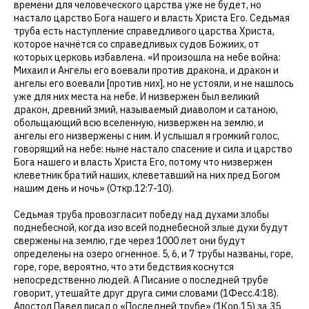
времени для человеческого царства уже не будет, но
настало царство Бога нашего и власть Христа Его. Седьмая
труба есть наступление справедливого царства Христа,
которое начнётся со справедливых судов Божиих, от
которых церковь избавлена. «И произошла на небе война:
Михаил и Ангелы его воевали против дракона, и дракон и
ангелы его воевали [против них], но не устояли, и не нашлось
уже для них места на небе. И низвержен был великий
дракон, древний змий, называемый диаволом и сатаною,
обольщающий всю вселенную, низвержен на землю, и
ангелы его низвержены с ним. И услышал я громкий голос,
говорящий на небе: ныне настало спасение и сила и царство
Бога нашего и власть Христа Его, потому что низвержен
клеветник братий наших, клеветавший на них пред Богом
нашим день и ночь» (Откр.12:7-10).
Седьмая труба провозгласит победу над духами злобы
поднебесной, когда изо всей поднебесной злые духи будут
свержены на землю, где через 1000 лет они будут
определены на озеро огненное. 5, 6, и 7 трубы названы, горе,
горе, горе, вероятно, что эти бедствия коснутся
непосредственно людей. А Писание о последней трубе
говорит, утешайте друг друга сими словами (1Фесс.4:18).
Апостол Павел писал о «Последней трубе» (1Кор.15) за 35