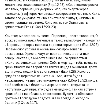
на небесах, и к Судии всех Богу, и к духам праведников,
достигших совершенства» (Евр.12:23). «Христос воскрес из
мертвых, первенец из умерших. Ибо, как смерть через
человека, [так] через человека и воскресение мертвых. Как в
Адаме все умирают, так во Христе все оживут, каждый в
своем порядке: первенец Христос, потом Христовы, в
пришествие Его» (1Кор.15:20-23).
Христос, в воскресшем теле - Первенец нового творения, Он
воскрес и показался Ангелам, в таких телах будет находится
и Церковь, которая названа «церкви первенцев» (Евр.12:23).
Первый сноп урожая в жизнь вечную произошёл в
воскресении Христа, «духам праведников, достигших
совершенства», а мы оставшиеся до Его пришествия.
«Христос, однажды принеся Себя в жертву, чтобы подъять
грехи многих, во второй раз явится не [для очищения] греха,
а для ожидающих Его во спасение» (Евр.9:28). Христос
придёт за церковью как «тать» - вор, и это будет
неожиданно, «вдруг, во мгновение ока» (1Кор.15:52), когда
ещё глобальные бедствия и правление антихриста не
наступило. Для мира это будет не видимо, так как встреча
произойдёт на облаках. «восхищены будем на облаках в
сретение Господу на воздухе, и так всегда с Господом
будем.» (1Фесс.4:17).