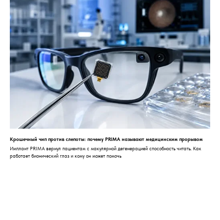
Крошечный чип против слепоты: почему PRIMA называют медицинским прорывом
Имплант PRIMA вернул пациентам с макулярной дегенерацией способность читать. Как
работает бионический глаз и кому он может помочь