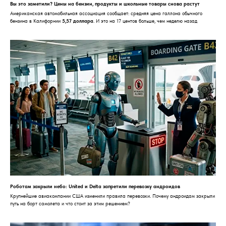
Вы это заметили? Цены на бензин, продукты и школьные товары снова растут
Американская автомобильная ассоциация сообщает: средняя цена галлона обычного
бензина в Калифорнии
5,57 доллара
. И это на 17 центов больше, чем неделю назад
Роботам закрыли небо: United и Delta запретили перевозку андроидов
Крупнейшие авиакомпании США изменили правила перевозки. Почему андроидам закрыли
путь на борт самолета и что стоит за этим решением?