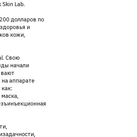
 Skin Lab.
1200 долларов по
 здоровья и
ков кожи,
al. Свою
езды начали
зывают
 на аппарате
 как:
 маска,
безъинъекционная
ти,
тизадачности,