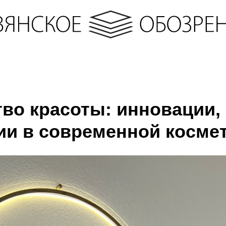
тво красоты: инновации,
ии в современной косме