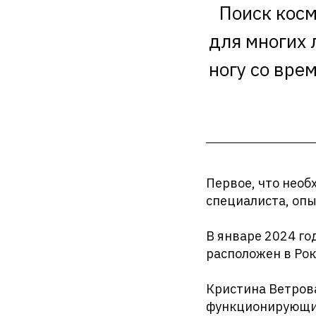
Поиск косм
для многих 
ногу со вре
Первое, что необ
специалиста, опы
В январе 2024 го
расположен в Рокл
Кристина Ветров
функционирующий 