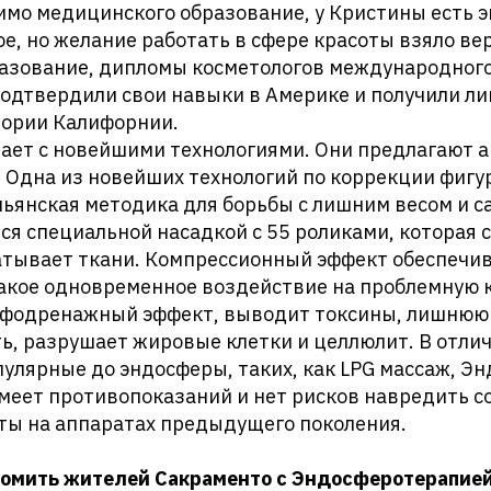
мо медицинского образование, у Кристины есть эк
, но желание работать в сфере красоты взяло вер
азование, дипломы косметологов международного
подтвердили свои навыки в Америке и получили л
тории Калифорнии.
ботает с новейшими технологиями. Они предлагают 
. Одна из новейших технологий по коррекции фиг
льянская методика для борьбы с лишним весом и 
я специальной насадкой с 55 роликами, которая
атывает ткани. Компрессионный эффект обеспечив
такое одновременное воздействие на проблемную 
фодренажный эффект, выводит токсины, лишнюю 
ь, разрушает жировые клетки и целлюлит. В отлич
улярные до эндосферы, таких, как LPG массаж, Э
меет противопоказаний и нет рисков навредить со
оты на аппаратах предыдущего поколения.
омить жителей Сакраменто с Эндосферотерапией,