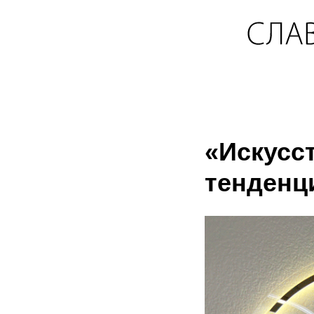
«Искусс
тенденц