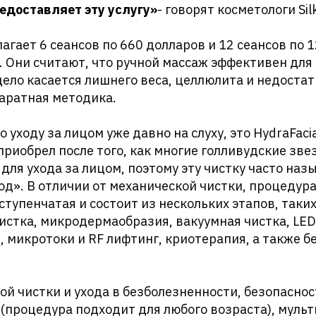
редоставляет эту услугу»
- говорят косметологи Silk
длагает 6 сеансов по 660 долларов и 12 сеансов по 
 Они считают, что ручной массаж эффективен для
 дело касается лишнего веса, целлюлита и недостат
аратная методика.
 уходу за лицом уже давно на слуху, это HydraFaci
приобрел после того, как многие голливудские зв
 для ухода за лицом, поэтому эту чистку часто на
од». В отличии от механической чистки, процедура
ступенчатая и состоит из нескольких этапов, таких
истка, микродермаобразия, вакуумная чистка, LED
 микротоки и RF лифтинг, криотерапия, а также 
й чистки и ухода в безболезненности, безопаснос
(процедура подходит для любого возраста), муль