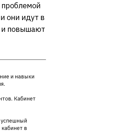
я проблемой
и они идут в
и и повышают
ание и навыки
я.
нтов. Кабинет
т успешный
 кабинет в