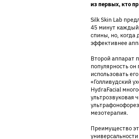
из первых, кто п
Silk Skin Lab пре
45 минут каждый.
спины, но, когда
эффективнее апп
Второй аппарат по
популярность он 
использовать его
«Голливудский ух
HydraFacial много
ультрозвуковая ч
ультрафонофорез,
мезотерапия.
Преимущество это
универсальности 