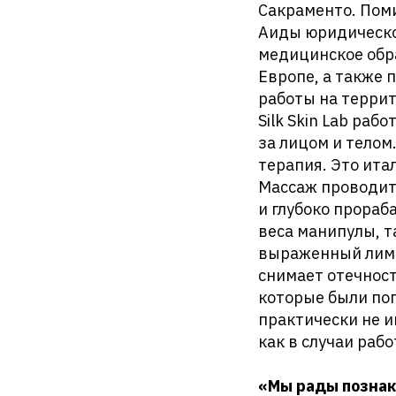
Сакраменто. Поми
Аиды юридическое
медицинское обр
Европе, а также 
работы на терри
Silk Skin Lab ра
за лицом и телом
терапия. Это ита
Массаж проводитс
и глубоко прораб
веса манипулы, 
выраженный лим
снимает отечност
которые были поп
практически не и
как в случаи раб
«Мы рады познак