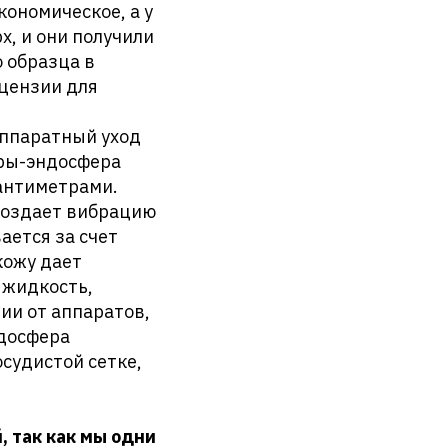
ономическое, а у
х, и они получили
 образца в
ицензии для
аппаратный уход
уры-эндосфера
сантиметрами.
 создает вибрацию
ается за счет
кожу дает
жидкость,
ии от аппаратов,
ндосфера
судистой сетке,
 так как мы одни