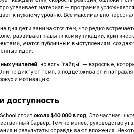
тро усваивает материал — программа усложняется
щает к нужному уровню. Всё максимально персона
не дня дети занимаются тем, что редко встречает
оле: развивают навыки коммуникации, критичес
оектами, учатся публичным выступлениям, создаю
венные идеи.
чных учителей
, но есть “гайды” — взрослые, кото
. Они не диктуют темп, а поддерживают и направля
фокус и мотивацию.
и доступность
 School стоит
около $40 000 в год
. Это частная шко
ественный барьер. Тем не менее, руководство утв
вания и результаты оправдывают вложения. Некот