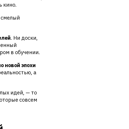
ь кино.
й смелый
елей
. Ни доски,
твенный
ром в обучении.
о новой эпохи
реальностью, а
лых идей, — то
которые совсем
й