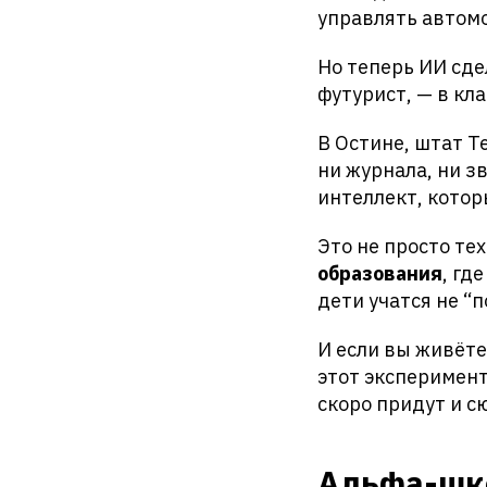
управлять автомо
Но теперь ИИ сде
футурист, — в кл
В Остине, штат Т
ни журнала, ни з
интеллект, котор
Это не просто те
образования
, гд
дети учатся не “
И если вы живёте
этот эксперимент
скоро придут и с
Альфа-шко