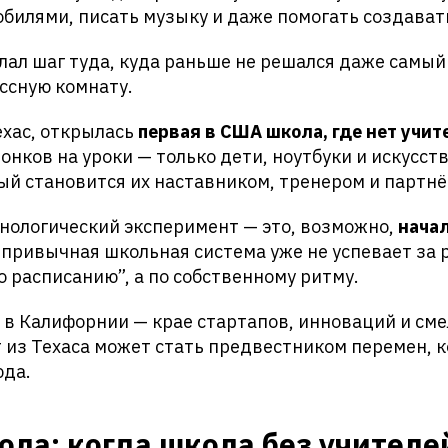
билями, писать музыку и даже помогать создават
лал шаг туда, куда раньше не решался даже самы
ассную комнату.
ехас, открылась
первая в США школа, где нет учит
вонков на уроки — только дети, ноутбуки и искусс
ый становится их наставником, тренером и партнё
хнологический эксперимент — это, возможно,
начал
е привычная школьная система уже не успевает за 
по расписанию”, а по собственному ритму.
 в Калифорнии — крае стартапов, инноваций и сме
 из Техаса может стать предвестником перемен, 
юда.
ла: когда школа без учителе