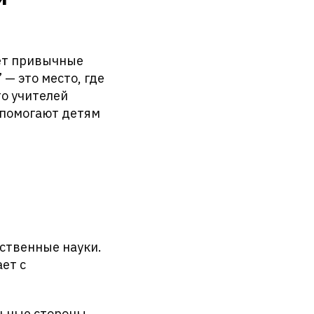
ет привычные
 — это место, где
то учителей
 помогают детям
ественные науки.
ет с
льные стороны.