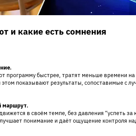
т и какие есть сомнения
ние.
ют программу быстрее, тратят меньше времени на
и этом показывают результаты, сопоставимые с л
 маршрут.
вижется в своём темпе, без давления “успеть за к
 улучшает понимание и даёт ощущение контроля н