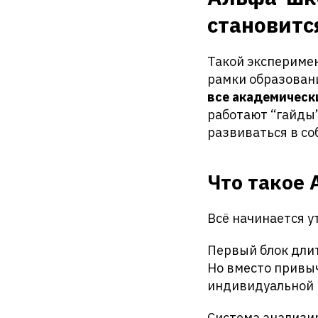
становитс
Такой эксперимен
рамки образовани
все академическ
работают “гайды
развиваться в со
Что такое 
Всё начинается у
Первый блок длит
Но вместо привыч
индивидуальной 
Система анализир