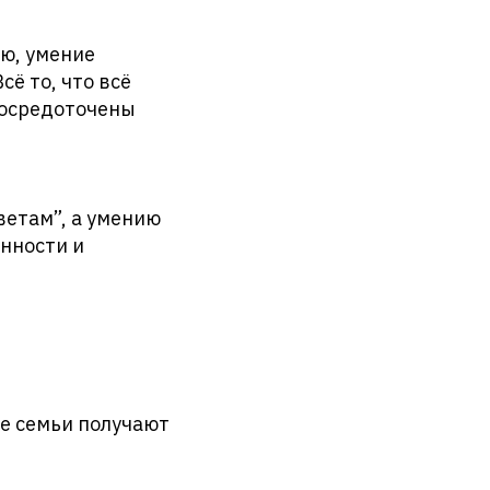
ию, умение
ё то, что всё
сосредоточены
ветам”, а умению
енности и
е семьи получают