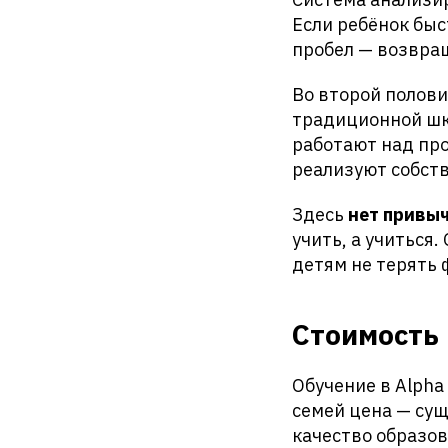
Если ребёнок быс
пробел — возвра
Во второй полови
традиционной шк
работают над пр
реализуют собст
Здесь
нет привы
учить, а учиться
детям не терять 
Стоимость 
Обучение в Alpha
семей цена — сущ
качество образо