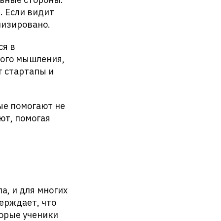
. Если видит
лизировано.
ся в
кого мышления,
т стартапы и
рые помогают не
ют, помогая
ла, и для многих
ерждает, что
орые ученики