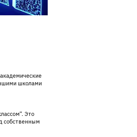
 академические
учшими школами
лассом”. Это
ад собственным