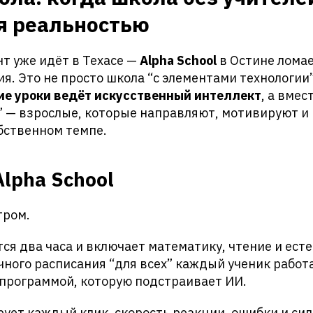
я реальностью
т уже идёт в Техасе —
Alpha School
в Остине лома
я. Это не просто школа “с элементами технологии”
ие уроки ведёт искусственный интеллект
, а вмес
” — взрослые, которые направляют, мотивируют и
бственном темпе.
Alpha School
тром.
ся два часа и включает математику, чтение и ест
ного расписания “для всех” каждый ученик работа
программой, которую подстраивает ИИ.
ует каждый клик, скорость реакции, ошибки и си