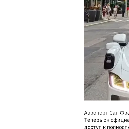
Аэропорт Сан Фра
Теперь он официа
доступ к полнос