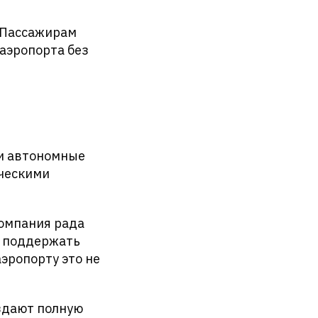
. Пассажирам
аэропорта без
ии автономные
еческими
компания рада
и поддержать
эропорту это не
здают полную