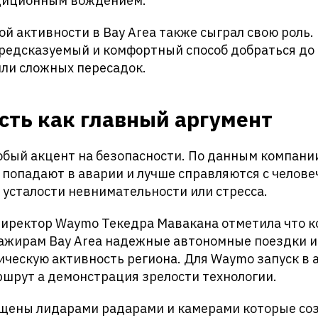
диционным вождением.
ой активности в Bay Area также сыграл свою роль
редсказуемый и комфортный способ добраться до 
или сложных пересадок.
сть как главный аргумент
обый акцент на безопасности. По данным компан
 попадают в аварии и лучше справляются с челов
усталости невнимательности или стресса.
директор Waymo Текедра Мавакана отметила что 
ажирам Bay Area надежные автономные поездки 
ческую активность региона. Для Waymo запуск в а
шрут а демонстрация зрелости технологии.
щены лидарами радарами и камерами которые со