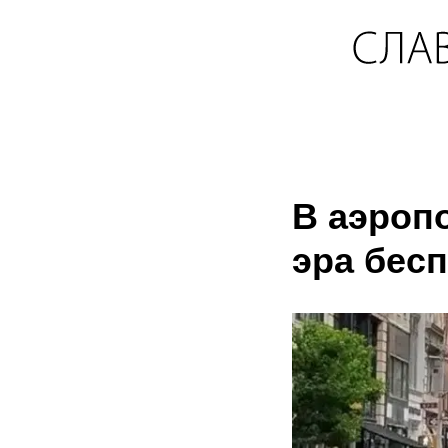
В аэроп
эра бес