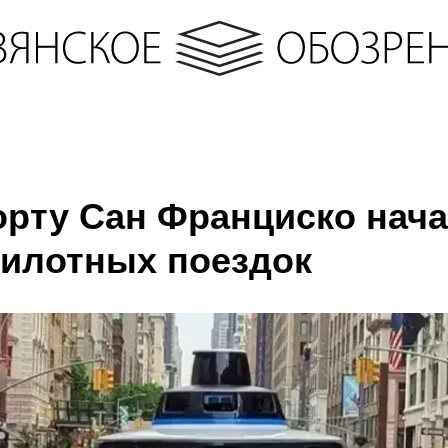
орту Сан Франциско нач
пилотных поездок