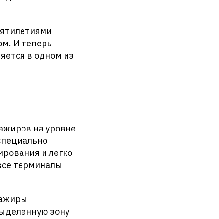
есятилетиями
м. И теперь
яется в одном из
ажиров на уровне
 специально
ирования и легко
 все терминалы
сажиры
выделенную зону