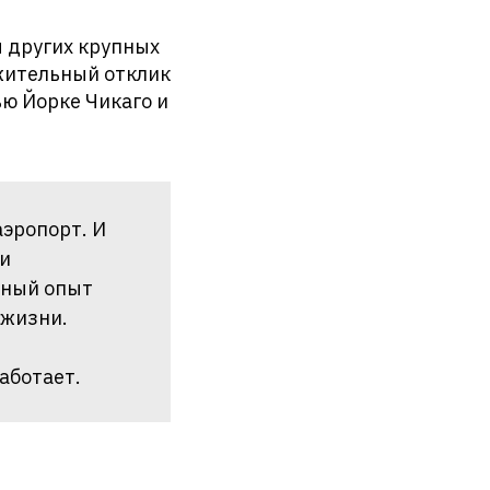
 других крупных
жительный отклик
ю Йорке Чикаго и
аэропорт. И
ти
ьный опыт
 жизни.
аботает.