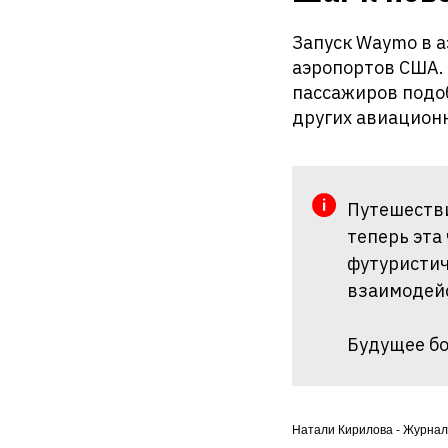
Запуск Waymo в а
аэропортов США.
пассажиров подоб
других авиационн
Путешестви
теперь эта
футуристич
взаимодейс
Будущее бо
Натали Кирилова - Журнал