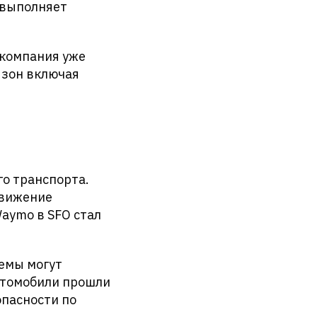
 выполняет
 компания уже
 зон включая
о транспорта.
движение
Waymo в SFO стал
темы могут
автомобили прошли
опасности по