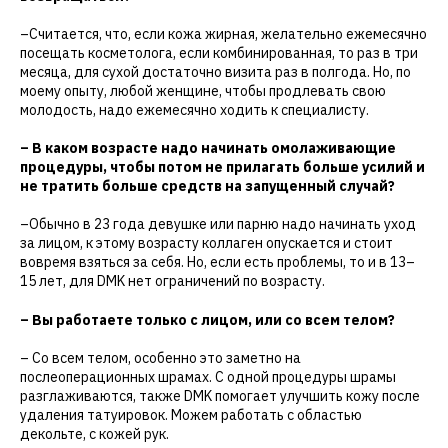
–Считается, что, если кожа жирная, желательно ежемесячно
посещать косметолога, если комбинированная, то раз в три
месяца, для сухой достаточно визита раз в полгода. Но, по
моему опыту, любой женщине, чтобы продлевать свою
молодость, надо ежемесячно ходить к специалисту.
– В каком возрасте надо начинать омолаживающие
процедуры, чтобы потом не прилагать больше усилий и
не тратить больше средств на запущенный случай?
–Обычно в 23 года девушке или парню надо начинать уход
за лицом, к этому возрасту коллаген опускается и стоит
вовремя взяться за себя. Но, если есть проблемы, то и в 13–
15 лет, для DMK нет ограничений по возрасту.
– Вы работаете только с лицом, или со всем телом?
– Со всем телом, особенно это заметно на
послеоперационных шрамах. С одной процедуры шрамы
разглаживаются, также DMK помогает улучшить кожу после
удаления татуировок. Можем работать с областью
декольте, с кожей рук.