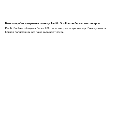
Вместо пробок и парковки: почему Pacific Surfliner набирает пассажиров
Pacific Surfliner обслужил более 600 тысяч поездок за три месяца. Почему жители
Южной Калифорнии все чаще выбирают поезд