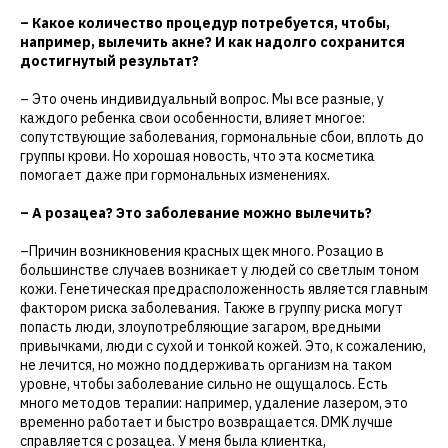
– Какое количество процедур потребуется, чтобы,
например, вылечить акне? И как надолго сохранится
достигнутый результат?
– Это очень индивидуальный вопрос. Мы все разные, у
каждого ребенка свои особенности, влияет многое:
сопутствующие заболевания, гормональные сбои, вплоть до
группы крови. Но хорошая новость, что эта косметика
помогает даже при гормональных изменениях.
– А розацеа? Это заболевание можно вылечить?
–Причин возникновения красных щек много. Розацио в
большинстве случаев возникает у людей со светлым тоном
кожи. Генетическая предрасположенность является главным
фактором риска заболевания. Также в группу риска могут
попасть люди, злоупотребляющие загаром, вредными
привычками, люди с сухой и тонкой кожей. Это, к сожалению,
не лечится, но можно поддерживать организм на таком
уровне, чтобы заболевание сильно не ощущалось. Есть
много методов терапии: например, удаление лазером, это
временно работает и быстро возвращается. DMK лучше
справляется с розацеа. У меня была клиентка,