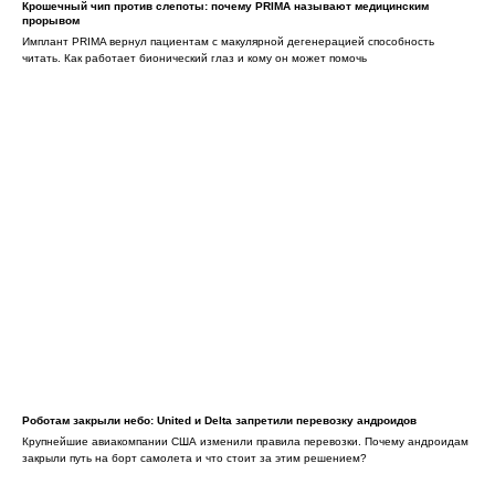
Крошечный чип против слепоты: почему PRIMA называют медицинским
прорывом
Имплант PRIMA вернул пациентам с макулярной дегенерацией способность
читать. Как работает бионический глаз и кому он может помочь
Роботам закрыли небо: United и Delta запретили перевозку андроидов
Крупнейшие авиакомпании США изменили правила перевозки. Почему андроидам
закрыли путь на борт самолета и что стоит за этим решением?