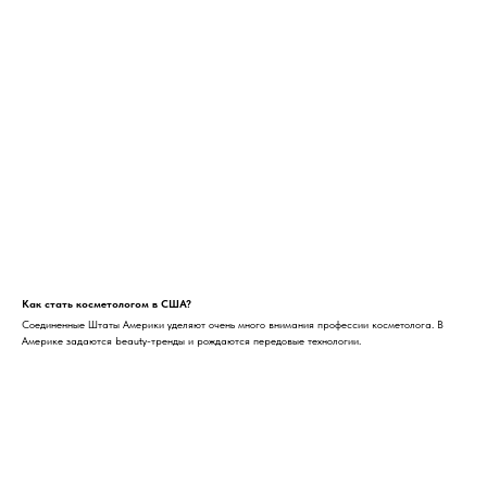
Как стать косметологом в США?
Соединенные Штаты Америки уделяют очень много внимания профессии косметолога. В
Америке задаются beauty-тренды и рождаются передовые технологии.