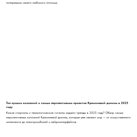
потерявших своего любимого питомца.
Топ лучших компаний и самых перспективных проектов Кремниевой долины в 2025
году
Какие стартапы и технологические гиганты задают тренды в 2025 году? Обзор самых
перспективных компаний Кремниевой долины, которые уже меняют мир — от искусственного
интеллекта до электромобилей и нейроинтерфейсов.