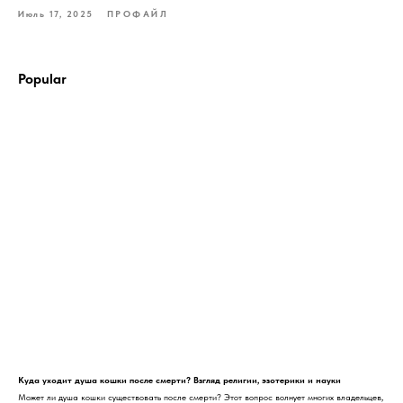
Июль 17, 2025
ПРОФАЙЛ
Popular
Куда уходит душа кошки после смерти? Взгляд религии, эзотерики и науки
Может ли душа кошки существовать после смерти? Этот вопрос волнует многих владельцев,