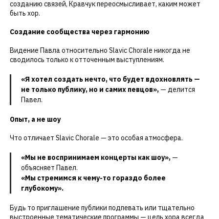
созданию связей, Кравчук переосмысливает, каким может
быть хор.
Создание сообщества через гармонию
Видение Павла относительно Slavic Chorale никогда не
сводилось только к отточенным выступлениям.
«Я хотел создать нечто, что будет вдохновлять —
не только публику, но и самих певцов»,
— делится
Павел.
Опыт, а не шоу
Что отличает Slavic Chorale — это особая атмосфера.
«Мы не воспринимаем концерты как шоу»,
—
объясняет Павел.
«Мы стремимся к чему-то гораздо более
глубокому».
Будь то приглашение публики подпевать или тщательно
выстроенные тематические программы — цель хора всегда