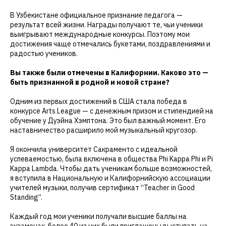
В Узбекистане официальное признание педагога —
результат всей жизни. Награды получают те, чьи ученики
выигрывают международные конкурсы. Поэтому мои
достижения чаще отмечались букетами, поздравлениями и
радостью учеников.
Вы также были отмечены в Калифорнии. Каково это —
быть признанной в родной и новой стране?
Одним из первых достижений в США стала победа в
конкурсе Arts League — с денежным призом и стипендией на
обучение у Дуэйна Хэмптона. Это был важный момент. Его
наставничество расширило мой музыкальный кругозор.
Я окончила университет Сакраменто с идеальной
успеваемостью, была включена в общества Phi Kappa Phi и Pi
Kappa Lambda. Чтобы дать ученикам больше возможностей,
я вступила в Национальную и Калифорнийскую ассоциации
учителей музыки, получив сертификат “Teacher in Good
Standing”.
Каждый год мои ученики получали высшие баллы на