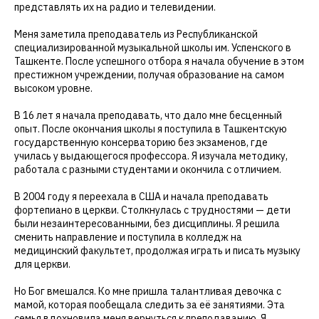
представлять их на радио и телевидении.
Меня заметила преподаватель из Республиканской
специализированной музыкальной школы им. Успенского в
Ташкенте. После успешного отбора я начала обучение в этом
престижном учреждении, получая образование на самом
высоком уровне.
В 16 лет я начала преподавать, что дало мне бесценный
опыт. После окончания школы я поступила в Ташкентскую
государственную консерваторию без экзаменов, где
училась у выдающегося профессора. Я изучала методику,
работала с разными студентами и окончила с отличием.
В 2004 году я переехала в США и начала преподавать
фортепиано в церкви. Столкнулась с трудностями — дети
были незаинтересованными, без дисциплины. Я решила
сменить направление и поступила в колледж на
медицинский факультет, продолжая играть и писать музыку
для церкви.
Но Бог вмешался. Ко мне пришла талантливая девочка с
мамой, которая пообещала следить за её занятиями. Эта
семья вдохновила меня вернуться к преподаванию. Я