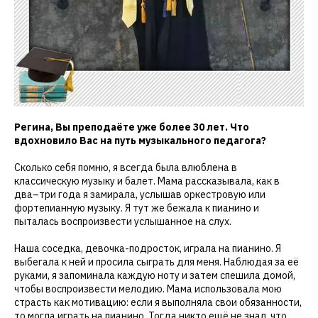
Регина, Вы преподаёте уже более 30 лет. Что
вдохновило Вас на путь музыкального педагога?
Сколько себя помню, я всегда была влюблена в
классическую музыку и балет. Мама рассказывала, как в
два–три года я замирала, услышав оркестровую или
фортепианную музыку. Я тут же бежала к пианино и
пыталась воспроизвести услышанное на слух.
Наша соседка, девочка-подросток, играла на пианино. Я
выбегала к ней и просила сыграть для меня. Наблюдая за её
руками, я запоминала каждую ноту и затем спешила домой,
чтобы воспроизвести мелодию. Мама использовала мою
страсть как мотивацию: если я выполняла свои обязанности,
то могла играть на пианино. Тогда никто ещё не знал, что