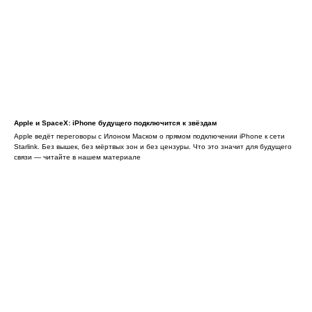
Apple и SpaceX: iPhone будущего подключится к звёздам
Apple ведёт переговоры с Илоном Маском о прямом подключении iPhone к сети
Starlink. Без вышек, без мёртвых зон и без цензуры. Что это значит для будущего
связи — читайте в нашем материале