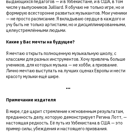
выдающихся педагогов — и в Узбекистане, и в США, в том
числе у выпускников Juilliard. Я обучаю не только игре, но и
формирую всесторонне развитых музыкантов. Мои ученики
— не просто расписание. Я вкладываю сердце в каждого и
учу быть не только артистами, но и дисциплинированными,
целеустремлёнными людьми.
Какие у Вас мечты на будущее?
Я мечтаю открыть полноценную музыкальную школу, с
классами для разных инструментов. Хочу привлечь больше
учеников, для которых музыка — не хобби, а призвание.
Лично мечтаю выступать на лучших сценах Европы и нести
красоту музыки ещё шире.
•••
Примечание издателя
В мире, где царит стремление к мгновенным результатам,
преданность делу, которую демонстрирует Регина Лотт, —
настоящая редкость. Её путь из Узбекистана в США — это
пример силы, убеждения и настоящего призвания.