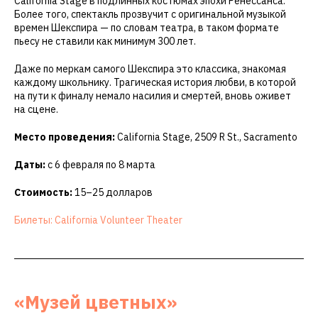
California Stage в подлинных костюмах эпохи Ренессанса.
Более того, спектакль прозвучит с оригинальной музыкой
времен Шекспира — по словам театра, в таком формате
пьесу не ставили как минимум 300 лет.
Даже по меркам самого Шекспира это классика, знакомая
каждому школьнику. Трагическая история любви, в которой
на пути к финалу немало насилия и смертей, вновь оживет
на сцене.
Место проведения:
California Stage, 2509 R St., Sacramento
Даты:
с 6 февраля по 8 марта
Стоимость:
15–25 долларов
Билеты: California Volunteer Theater
«Музей цветных»