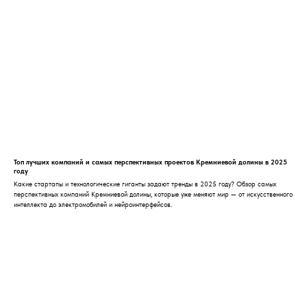
Топ лучших компаний и самых перспективных проектов Кремниевой долины в 2025
году
Какие стартапы и технологические гиганты задают тренды в 2025 году? Обзор самых
перспективных компаний Кремниевой долины, которые уже меняют мир — от искусственного
интеллекта до электромобилей и нейроинтерфейсов.