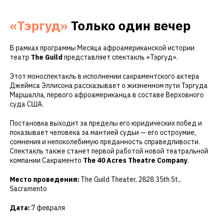
«Тэргуд»
Только один вечер
В рамках программы Месяца афроамериканской истории
театр
The Guild
представляет спектакль «Тэргуд».
Этот моноспектакль в исполнении сакраментского актера
Джеймса Эллисона рассказывает о жизненном пути Тэргуда
Маршалла, первого афроамериканца в составе Верховного
суда США.
Постановка выходит за пределы его юридических побед и
показывает человека за мантией судьи — его остроумие,
сомнения и непоколебимую преданность справедливости.
Спектакль также станет первой работой новой театральной
компании Сакраменто
The 40 Acres Theatre Company
.
Место проведения:
The Guild Theater, 2828 35th St.,
Sacramento
Дата:
7 февраля