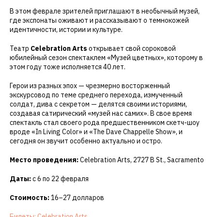
В этом феврале зрителей приглашают в необычный музей,
где экспонаты оживают и рассказывают о темнокожей
идентичности, истории и культуре.
Театр
Celebration Arts
открывает свой сороковой
юбилейный сезон спектаклем «Музей цветных», которому в
этом году тоже исполняется 40 лет.
Герои из разных эпох — чрезмерно восторженный
экскурсовод по теме среднего перехода, измученный
солдат, дива с секретом — делятся своими историями,
создавая сатирический «музей нас самих». В свое время
спектакль стал своего рода предшественником скетч-шоу
вроде «In Living Color» и «The Dave Chappelle Show», и
сегодня он звучит особенно актуально и остро.
Место проведения:
Celebration Arts, 2727 B St., Sacramento
Даты:
с 6 по 22 февраля
Стоимость:
16–27 долларов
Билеты: Celebration Arts