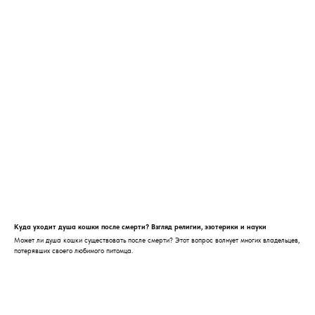
Куда уходит душа кошки после смерти? Взгляд религии, эзотерики и науки
Может ли душа кошки существовать после смерти? Этот вопрос волнует многих владельцев,
потерявших своего любимого питомца.