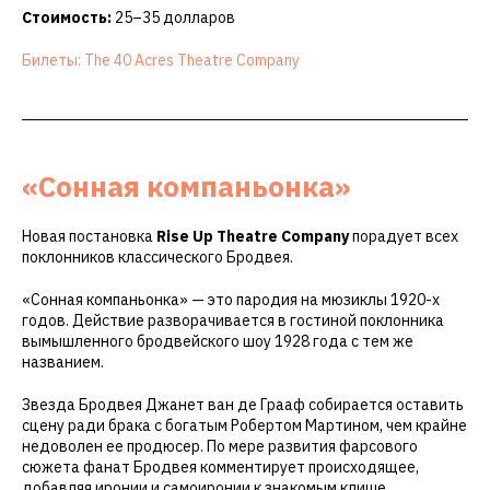
Стоимость:
25–35 долларов
Билеты: The 40 Acres Theatre Company
«Сонная компаньонка»
Новая постановка
Rise Up Theatre Company
порадует всех
поклонников классического Бродвея.
«Сонная компаньонка» — это пародия на мюзиклы 1920-х
годов. Действие разворачивается в гостиной поклонника
вымышленного бродвейского шоу 1928 года с тем же
названием.
Звезда Бродвея Джанет ван де Грааф собирается оставить
сцену ради брака с богатым Робертом Мартином, чем крайне
недоволен ее продюсер. По мере развития фарсового
сюжета фанат Бродвея комментирует происходящее,
добавляя иронии и самоиронии к знакомым клише