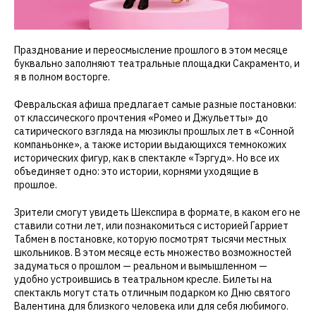
Празднование и переосмысление прошлого в этом месяце
буквально заполняют театральные площадки Сакраменто, и
я в полном восторге.
Февральская афиша предлагает самые разные постановки:
от классического прочтения «Ромео и Джульетты» до
сатирического взгляда на мюзиклы прошлых лет в «Сонной
компаньонке», а также истории выдающихся темнокожих
исторических фигур, как в спектакле «Тэргуд». Но все их
объединяет одно: это истории, корнями уходящие в
прошлое.
Зрители смогут увидеть Шекспира в формате, в каком его не
ставили сотни лет, или познакомиться с историей Гарриет
Табмен в постановке, которую посмотрят тысячи местных
школьников. В этом месяце есть множество возможностей
задуматься о прошлом — реальном и вымышленном —
удобно устроившись в театральном кресле. Билеты на
спектакль могут стать отличным подарком ко Дню святого
Валентина для близкого человека или для себя любимого.