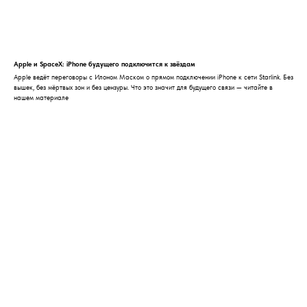
Apple и SpaceX: iPhone будущего подключится к звёздам
Apple ведёт переговоры с Илоном Маском о прямом подключении iPhone к сети Starlink. Без
вышек, без мёртвых зон и без цензуры. Что это значит для будущего связи — читайте в
нашем материале