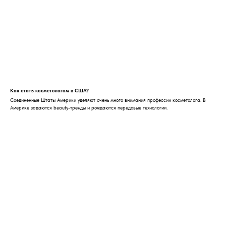
Как стать косметологом в США?
Соединенные Штаты Америки уделяют очень много внимания профессии косметолога. В
Америке задаются beauty-тренды и рождаются передовые технологии.