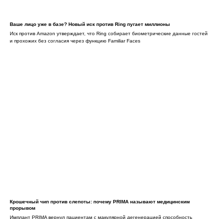
Ваше лицо уже в базе? Новый иск против Ring пугает миллионы
Иск против Amazon утверждает, что Ring собирает биометрические данные гостей
и прохожих без согласия через функцию Familiar Faces
Крошечный чип против слепоты: почему PRIMA называют медицинским
прорывом
Имплант PRIMA вернул пациентам с макулярной дегенерацией способность