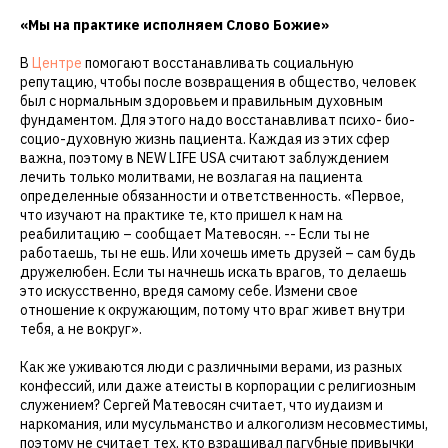
«Мы на практике исполняем Слово Божие»
В
Центре
помогают восстанавливать социальную
репутацию, чтобы после возвращения в общество, человек
был с нормальным здоровьем и правильным духовным
фундаментом. Для этого надо восстанавливат психо- био-
социо-духовную жизнь пациента. Каждая из этих сфер
важна, поэтому в NEW LIFE USA считают заблуждением
лечить только молитвами, не возлагая на пациента
определенные обязанности и ответственность. «Первое,
что изучают на практике те, кто пришел к нам на
реабилитацию – сообщает Матевосян. -- Если ты не
работаешь, ты не ешь. Или хочешь иметь друзей – сам будь
дружелюбен. Если ты начнешь искать врагов, то делаешь
это искусственно, вредя самому себе. Измени свое
отношение к окружающим, потому что враг живет внутри
тебя, а не вокруг».
Как же уживаются люди с различными верами, из разных
конфессий, или даже атеисты в корпорации с религиозным
служением? Сергей Матевосян считает, что иудаизм и
наркомания, или мусульманство и алкоголизм несовместимы,
поэтому не считает тех, кто взращивал пагубные привычки