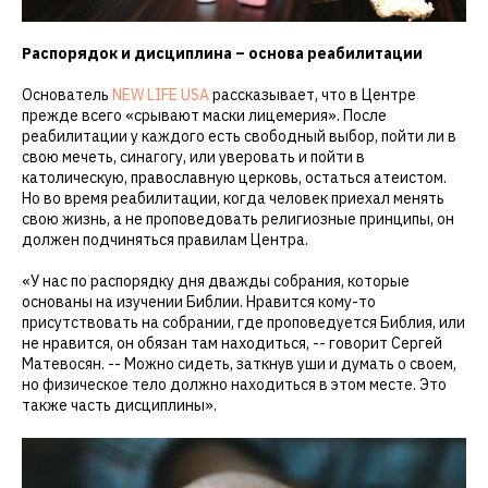
Распорядок и дисциплина – основа реабилитации
Основатель
NEW LIFE USA
рассказывает, что в Центре
прежде всего «срывают маски лицемерия». После
реабилитации у каждого есть свободный выбор, пойти ли в
свою мечеть, синагогу, или уверовать и пойти в
католическую, православную церковь, остаться атеистом.
Но во время реабилитации, когда человек приехал менять
свою жизнь, а не проповедовать религиозные принципы, он
должен подчиняться правилам Центра.
«У нас по распорядку дня дважды собрания, которые
основаны на изучении Библии. Нравится кому-то
присутствовать на собрании, где проповедуется Библия, или
не нравится, он обязан там находиться, -- говорит Сергей
Матевосян. -- Можно сидеть, заткнув уши и думать о своем,
но физическое тело должно находиться в этом месте. Это
также часть дисциплины».