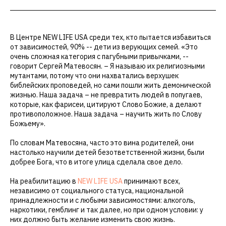
В Центре NEW LIFE USA среди тех, кто пытается избавиться
от зависимостей, 90% -- дети из верующих семей. «Это
очень сложная категория с пагубными привычками, --
говорит Сергей Матевосян. – Я называю их религиозными
мутантами, потому что они нахватались верхушек
библейских проповедей, но сами пошли жить демонической
жизнью. Наша задача – не превратить людей в попугаев,
которые, как фарисеи, цитируют Слово Божие, а делают
противоположное. Наша задача – научить жить по Слову
Божьему».
По словам Матевосяна, часто это вина родителей, они
настолько научили детей безответственной жизни, были
добрее Бога, что в итоге улица сделала свое дело.
На реабилитацию в
NEW LIFE USA
принимают всех,
независимо от социального статуса, национальной
принадлежности и с любыми зависимостями: алкоголь,
наркотики, гемблинг и так далее, но при одном условии: у
них должно быть желание изменить свою жизнь.