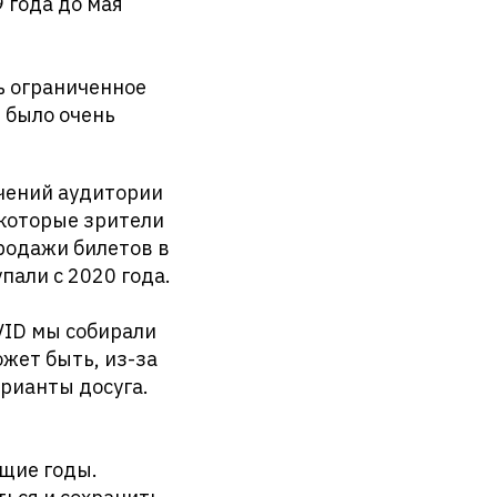
 года до мая
ь ограниченное
й было очень
ичений аудитории
екоторые зрители
продажи билетов в
пали с 2020 года.
OVID мы собирали
ожет быть, из-за
рианты досуга.
щие годы.