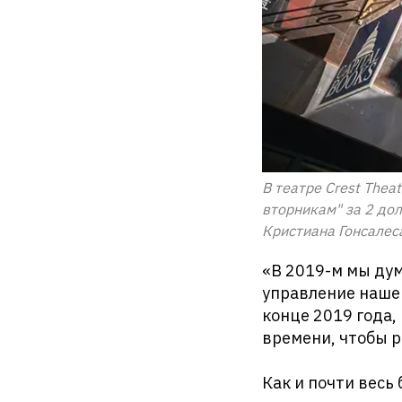
В театре Crest Thea
вторникам" за 2 дол
Кристиана Гонсалес
«В 2019-м мы дум
управление нашем
конце 2019 года, 
времени, чтобы р
Как и почти весь