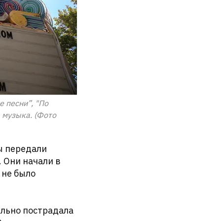
е песни”, "По
я музыка. (Фото
ы передали
 Они начали в
 не было
ильно пострадала