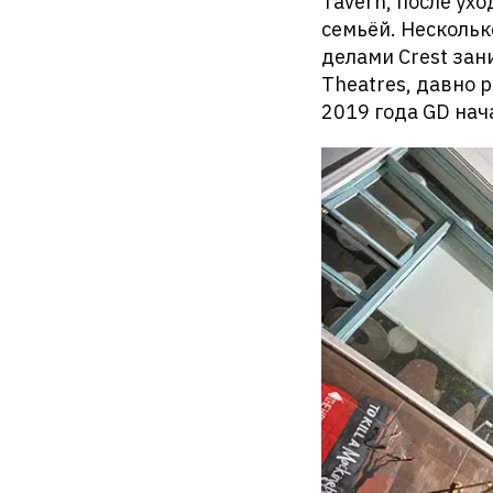
Tavern, после ух
семьёй. Нескольк
делами Crest зан
Theatres, давно 
2019 года GD нач