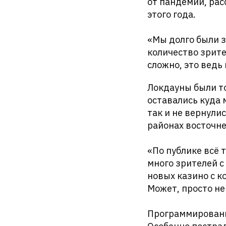
от пандемии, рас
этого года.
«Мы долго были з
количество зрите
сложно, это ведь
Локдауны были т
оставались куда 
так и не вернули
районах восточне
«По публике всё 
много зрителей с
новых казино с к
Может, просто не
Программировани