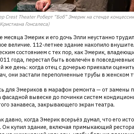
 Crest Theater Роберт “Боб” Эмерик на стенде концессии 
 Кристиана Гонсалеса)
 месяца Эмерик и его дочь Элли неустанно трудил
лое величие. 112-летнее здание накопило внушит
еским состоянием с тех пор, как Эмерик, владеющ
 2011 года, перестал быть вовлечён в повседневны
й же день: когда отец с дочерью приехали оцени
ч, они застали переполненные трубы в женском т
сь для Эмериков в марафон ремонта — от замены 
а фасадной вывеске до починки систем кондицион
того занавеса, закрывающего экран театра.
к давно, когда Эмерик всерьёз думал, что его исто
у. Он купил здание, включая примыкающий рестор