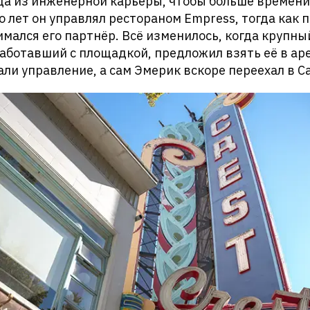
ода из инженерной карьеры, чтобы больше времени
о лет он управлял рестораном Empress, тогда как
имался его партнёр. Всё изменилось, когда крупн
работавший с площадкой, предложил взять её в аре
али управление, а сам Эмерик вскоре переехал в С