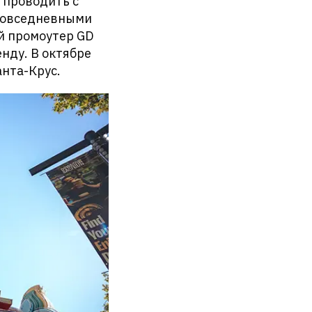
 проводить с
 повседневными
ый промоутер GD
нду. В октябре
анта-Крус.