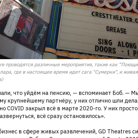
tre проводятся различные мероприятия, такие как “Поющи
лара, где в настоящее время идет сага "Сумерки", и жива
а)
али, что уйдём на пенсию, — вспоминает Боб. — М
у крупнейшему партнёру, у них отлично шли дела.
но COVID закрыл всё в марте 2020-го. У них просто
азвернуться, всё сразу остановилось».
 бизнес в сфере живых развлечений, GD Theatres с