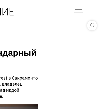
ендарный
rest в Сакраменто
, владелец
 надеждой
е.