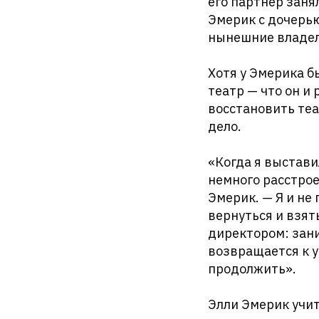
его партнёр заня
Эмерик с дочерью
нынешние владел
Хотя у Эмерика б
театр — что он и
восстановить теа
дело.
«Когда я выстави
немного расстрое
Эмерик. — Я и не 
вернуться и взят
директором: зани
возвращается к у
продолжить».
Элли Эмерик учит