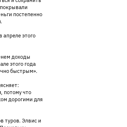
ться и сохранить
а покрывали
еньги постепенно
.
в апреле этого
менем доходы
але этого года
точно быстрым».
оясняет:
, потому что
ком дорогими для
в туров. Элвис и