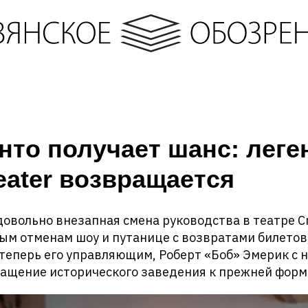
нто получает шанс: лег
eater возвращается
довольно внезапная смена руководства в театре C
ым отменам шоу и путанице с возвратами билетов
 теперь его управляющим, Роберт «Боб» Эмерик с
ращение исторического заведения к прежней форм