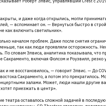
сказывает Роберт Элвис, управлявший Crest с 2019
акрыты, и даже когда открылись, могли принимат
лей, — вспоминает он. — Вернуться быстро в стро
 не как включить светильник».
олько началом проблем. Даже после снятия огран
меньше, так как люди проявляли осторожность. Н
сь. По словам Элвиса, аналитика показывала, что 
е Сакраменто, включая Фолсом и Роузвилл, резко у
так и не восстановилось, — говорит Элвис. — До C
 востока Сакраменто, а потом это прекратилось. М
онцертными залами. Может, люди нашли другие ва
 хотят приезжать в центр».
е театра оставалось сложной задачей в последую