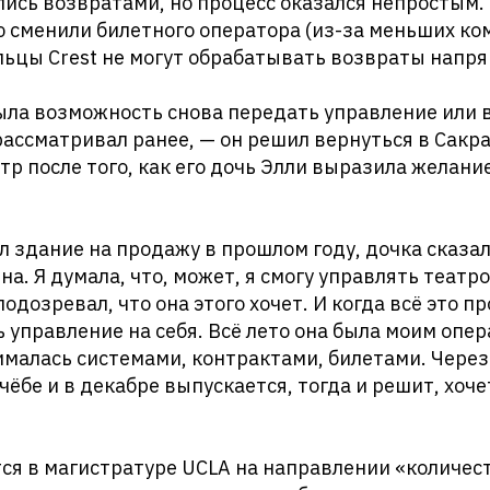
лись возвратами, но процесс оказался непростым.
 сменили билетного оператора (из-за меньших ком
ьцы Crest не могут обрабатывать возвраты напря
ыла возможность снова передать управление или 
 рассматривал ранее, — он решил вернуться в Сакр
тр после того, как его дочь Элли выразила желан
л здание на продажу в прошлом году, дочка сказала
на. Я думала, что, может, я смогу управлять театр
подозревал, что она этого хочет. И когда всё это п
ь управление на себя. Всё лето она была моим оп
малась системами, контрактами, билетами. Через
чёбе и в декабре выпускается, тогда и решит, хоче
ся в магистратуре UCLA на направлении «количес