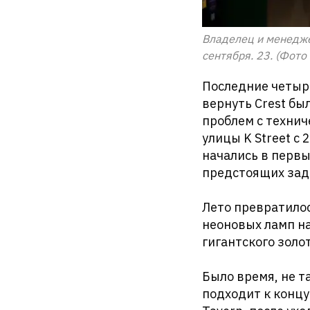
Владелец и менеджер
сентября. 23. (Фото
Последние четыре
вернуть Crest бы
проблем с технич
улицы K Street с
начались в первы
предстоящих зада
Лето превратило
неоновых ламп н
гигантского золо
Было время, не та
подходит к конц