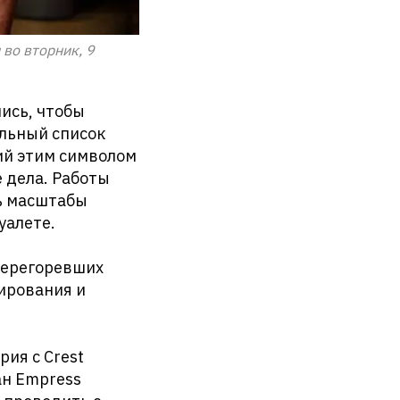
во вторник, 9
ись, чтобы
ельный список
ий этим символом
е дела. Работы
ть масштабы
уалете.
перегоревших
ирования и
рия с Crest
ан Empress