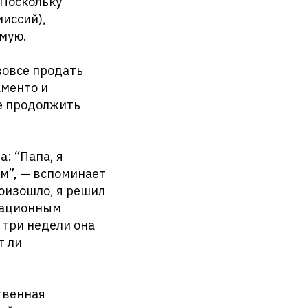
 Поскольку
иссий),
мую.
вовсе продать
аменто и
ие продолжить
: “Папа, я
ом”, — вспоминает
роизошло, я решил
ерационным
 три недели она
т ли
твенная