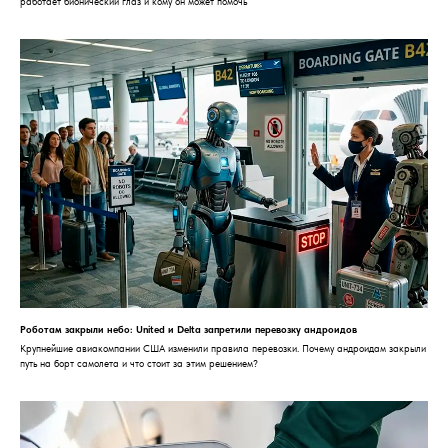
работает бионический глаз и кому он может помочь
Роботам закрыли небо: United и Delta запретили перевозку андроидов
Крупнейшие авиакомпании США изменили правила перевозки. Почему андроидам закрыли
путь на борт самолета и что стоит за этим решением?