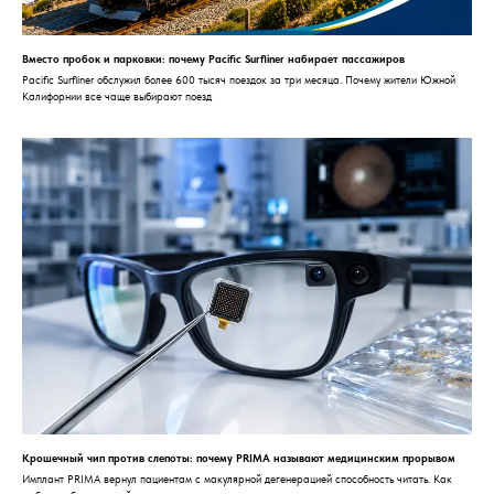
Вместо пробок и парковки: почему Pacific Surfliner набирает пассажиров
Pacific Surfliner обслужил более 600 тысяч поездок за три месяца. Почему жители Южной
Калифорнии все чаще выбирают поезд
Крошечный чип против слепоты: почему PRIMA называют медицинским прорывом
Имплант PRIMA вернул пациентам с макулярной дегенерацией способность читать. Как