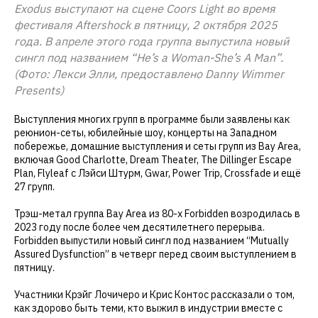
Exodus выступают на сцене Coors Light во время
фестиваля Aftershock в пятницу, 2 октября 2025
года. В апреле этого года группа выпустила новый
сингл под названием “He’s a Woman-She’s A Man”.
(Фото: Лекси Элли, предоставлено Danny Wimmer
Presents)
Выступления многих групп в программе были заявлены как
реюнион-сеты, юбилейные шоу, концерты на Западном
побережье, домашние выступления и сеты групп из Bay Area,
включая Good Charlotte, Dream Theater, The Dillinger Escape
Plan, Flyleaf с Лэйси Штурм, Gwar, Power Trip, Crossfade и ещё
27 групп.
Трэш-метал группа Bay Area из 80-х Forbidden возродилась в
2023 году после более чем десятилетнего перерыва.
Forbidden выпустили новый сингл под названием “Mutually
Assured Dysfunction” в четверг перед своим выступлением в
пятницу.
Участники Крэйг Лочичеро и Крис Контос рассказали о том,
как здорово быть теми, кто выжил в индустрии вместе с