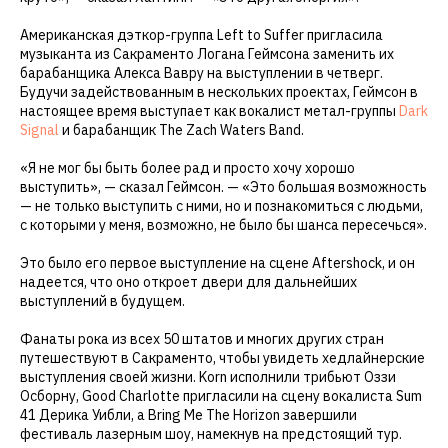
Американская дэткор-группа Left to Suffer пригласила
музыканта из Сакраменто Логана Геймсона заменить их
барабанщика Алекса Вавру на выступлении в четверг.
Будучи задействованным в нескольких проектах, Геймсон в
настоящее время выступает как вокалист метал-группы
Dark
Signal
и барабанщик The Zach Waters Band.
«Я не мог бы быть более рад и просто хочу хорошо
выступить», — сказал Геймсон. — «Это большая возможность
— не только выступить с ними, но и познакомиться с людьми,
с которыми у меня, возможно, не было бы шанса пересечься».
Это было его первое выступление на сцене Aftershock, и он
надеется, что оно откроет двери для дальнейших
выступлений в будущем.
Фанаты рока из всех 50 штатов и многих других стран
путешествуют в Сакраменто, чтобы увидеть хедлайнерские
выступления своей жизни. Korn исполнили трибьют Оззи
Осборну, Good Charlotte пригласили на сцену вокалиста Sum
41 Дерика Уибли, а Bring Me The Horizon завершили
фестиваль лазерным шоу, намекнув на предстоящий тур.