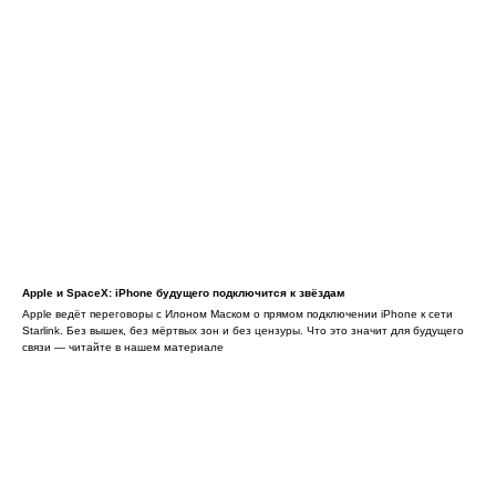
Apple и SpaceX: iPhone будущего подключится к звёздам
Apple ведёт переговоры с Илоном Маском о прямом подключении iPhone к сети
Starlink. Без вышек, без мёртвых зон и без цензуры. Что это значит для будущего
связи — читайте в нашем материале