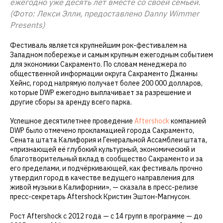
ежегодно уже десять лет вместе со своей семьёй.
(Фото: Лекси Элли, предоставлено Danny Wimmer
Presents)
Фестиваль является крупнейшим рок-фестивалем на
Западном побережье и самым крупным ежегодным событием
для экономики Сакраменто. По словам менеджера по
общественной информации округа Сакраменто Джанны
Хейнс, город напрямую получает более 200 000 долларов,
которые DWP ежегодно выплачивает за разрешение и
другие сборы за аренду всего парка.
Успешное десятилетнее проведение
Aftershock
компанией
DWP было отмечено прокламацией города Сакраменто,
Сената штата Калифория и Генеральной Ассамблеи штата,
«признающей её глубокий культурный, экономический и
благотворительный вклад в сообщество Сакраменто и за
его пределами, и подчёркивающей, как фестиваль прочно
утвердил город в качестве ведущего направления для
живой музыки в Калифорнии», — сказала в пресс-релизе
пресс-секретарь Aftershock Кристин Эштон-Магнусон.
Рост Aftershock с 2012 года — с 14 групп в программе — до