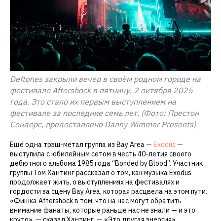
Deftones закрыли вечер в своём родном городе на
фестивале Aftershock в пятницу, 2 октября 2025
года. Это стало их первым выступлением на
фестивале за последние семь лет. (Фото: Престон
Сондерс, предоставлено Danny Wimmer Presents)
Ещё одна трэш-метал группа из Bay Area —
Exodus
—
выступила с юбилейным сетом в честь 40-летия своего
дебютного альбома 1985 года “Bonded by Blood”. Участник
группы Том Хантинг рассказал о том, как музыка Exodus
продолжает жить, о выступлениях на фестивалях и
гордости за сцену Bay Area, которая расцвела на этом пути.
«Фишка Aftershock в том, что на нас могут обратить
внимание фанаты, которые раньше нас не знали — и это
круто», — сказал Хантинг. — «Это другая энергия».