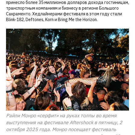
принесло более 35 миллионов долларов дохода гостиницам,
транспортным компаниям и бизнесу в регионе Большого
Сакраменто. Хедлайнерами фестиваля в этом году стали
Blink-182, Deftones, Korn и Bring Me the Horizon.
Райли Монро «серфит» на руках толпы во время
выступления на фестивале Aftershock в пятницу, 2
октября 2025 года. Монро посещает фестиваль