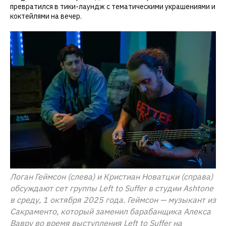
превратился в тики-лаундж с тематическими украшениями и
коктейлями на вечер.
Логан Геймсон (слева) и Кристиан Новатцки (справа)
обсуждают сет группы Left to Suffer в студии Ashtone
в среду, 1 октября 2025 года. Геймсон — музыкант из
Сакраменто, который заменил барабанщика Алекса
Вавру во время выступления Left to Suffer на