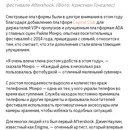
фестивале Aftershock. (Фото: Кристиан Гонсалес)
Смотровые платформы были в центре внимания в этом году
благодаря добавлению платформ
Capital Club
для
держателей VIP+ пропусков и улучшенным платформам ADA
у главных сцен. Райли Монро, опытная посетительница
фестивалей с 2014 года, пришедшая с семьёй, относится к
тем, кто считает, что эти дополнения стали впечатляющим
улучшением.
«Я очень впечатлена ростом удобств в этом году», —
сказала Монро. — «Каждый день я несколько раз
пользовалась фотобудкой — отличный маленький сувенир».
С ростом посещаемости выросло и количество краж
телефонов. Монро — одна из тех, у кого украли телефон во
время выступления. Служба находок постоянно принимала
телефоны и другие предметы и призывала посетителей
фестиваля использовать противоугонные аксессуары или
камеры хранения, чтобы избежать подобных ситуаций.
Для многих людей это был первый Aftershock. Джим Наулин,
известный как Enigma, — огненный артист, который впервые