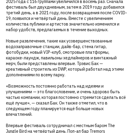
2025 года с 116 группами увеличился в восемь раз. Сначала
фестиваль был двухдневным, затем в 2019 году добавился
третий день, а в 2021 году, после возвращения после COVID-
19, появился и четвёртый день. Вместе с увеличением
количества публики и артистов значительно изменился и
набор удобств, предлагаемых в течение выходных.
Новые развлечения, такие как усовершенствованные
водозаправочные станции, дайв-бар, стена гитар,
фотобудки, новый VIP-клуб, смотровые платформы,
караоке-лаундж, павильоны хедлайнеров и винтажный
мерч, были представлены впервые. Трэвис Бак —
креативный строитель из DWP, который работал над этими
дополнениями по всему парку.
«Возможность постоянно работать над идеями и
улучшениями — это благословение, и очень здорово быть
частью компании, которая постоянно стремится сделать всё
ещё лучше», — сказал Бак. Он также отметил, что в
следующем году планируется ещё больше новых
впечатлений.
Впервые фестиваль сотрудничал с местным баром The
Jungle Bird на четвёртый день. Поп-ап бар Tremors