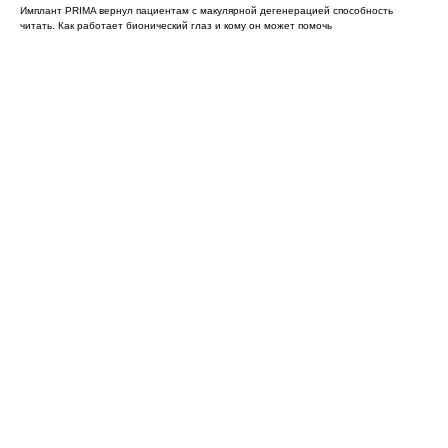
Имплант PRIMA вернул пациентам с макулярной дегенерацией способность
читать. Как работает бионический глаз и кому он может помочь