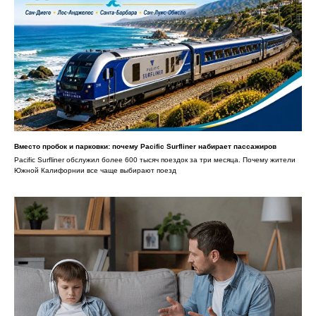
Вместо пробок и парковки: почему Pacific Surfliner набирает пассажиров
Pacific Surfliner обслужил более 600 тысяч поездок за три месяца. Почему жители
Южной Калифорнии все чаще выбирают поезд