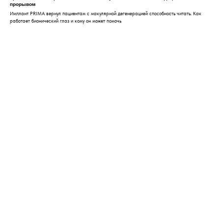
прорывом
Имплант PRIMA вернул пациентам с макулярной дегенерацией способность читать. Как
работает бионический глаз и кому он может помочь