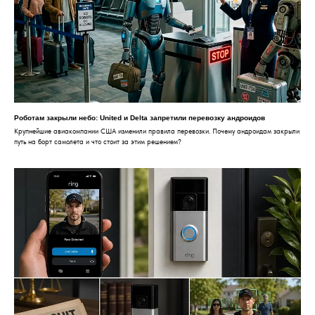
Роботам закрыли небо: United и Delta запретили перевозку андроидов
Крупнейшие авиакомпании США изменили правила перевозки. Почему андроидам закрыли
путь на борт самолета и что стоит за этим решением?