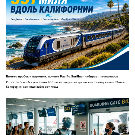
Вместо пробок и парковки: почему Pacific Surfliner набирает пассажиров
Pacific Surfliner обслужил более 600 тысяч поездок за три месяца. Почему жители Южной
Калифорнии все чаще выбирают поезд