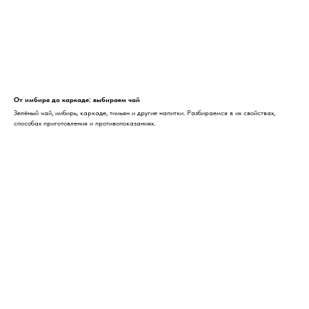
От имбиря до каркаде: выбираем чай
Зелёный чай, имбирь, каркаде, тимьян и другие напитки. Разбираемся в их свойствах,
способах приготовления и противопоказаниях.