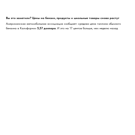
Вы это заметили? Цены на бензин, продукты и школьные товары снова растут
Американская автомобильная ассоциация сообщает: средняя цена галлона обычного
бензина в Калифорнии
5,57 доллара
. И это на 17 центов больше, чем неделю назад