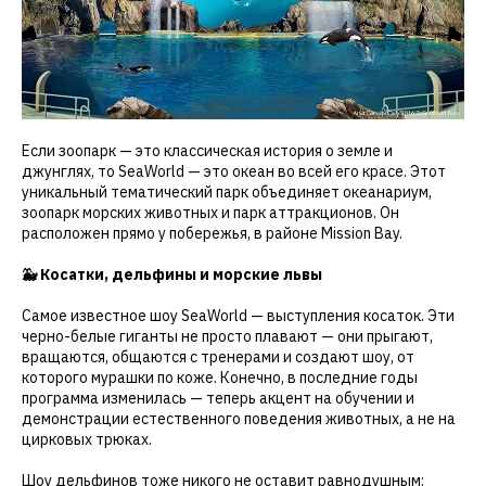
Если зоопарк — это классическая история о земле и
джунглях, то SeaWorld — это океан во всей его красе. Этот
уникальный тематический парк объединяет океанариум,
зоопарк морских животных и парк аттракционов. Он
расположен прямо у побережья, в районе Mission Bay.
🐳 Косатки, дельфины и морские львы
Самое известное шоу SeaWorld — выступления косаток. Эти
черно-белые гиганты не просто плавают — они прыгают,
вращаются, общаются с тренерами и создают шоу, от
которого мурашки по коже. Конечно, в последние годы
программа изменилась — теперь акцент на обучении и
демонстрации естественного поведения животных, а не на
цирковых трюках.
Шоу дельфинов тоже никого не оставит равнодушным: