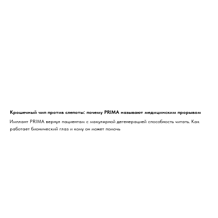
Крошечный чип против слепоты: почему PRIMA называют медицинским прорывом
Имплант PRIMA вернул пациентам с макулярной дегенерацией способность читать. Как
работает бионический глаз и кому он может помочь