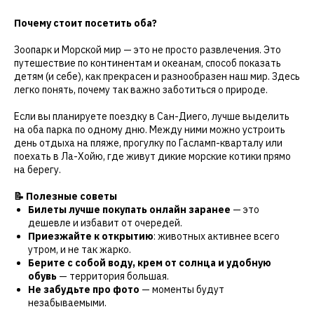
Почему стоит посетить оба?
Зоопарк и Морской мир — это не просто развлечения. Это
путешествие по континентам и океанам, способ показать
детям (и себе), как прекрасен и разнообразен наш мир. Здесь
легко понять, почему так важно заботиться о природе.
Если вы планируете поездку в Сан-Диего, лучше выделить
на оба парка по одному дню. Между ними можно устроить
день отдыха на пляже, прогулку по Гасламп-кварталу или
поехать в Ла-Хойю, где живут дикие морские котики прямо
на берегу.
📝 Полезные советы
Билеты лучше покупать онлайн заранее
— это
дешевле и избавит от очередей.
Приезжайте к открытию
: животных активнее всего
утром, и не так жарко.
Берите с собой воду, крем от солнца и удобную
обувь
— территория большая.
Не забудьте про фото
— моменты будут
незабываемыми.