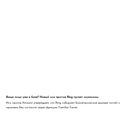
Ваше лицо уже в базе? Новый иск против Ring пугает миллионы
Иск против Amazon утверждает, что Ring собирает биометрические данные гостей и
прохожих без согласия через функцию Familiar Faces