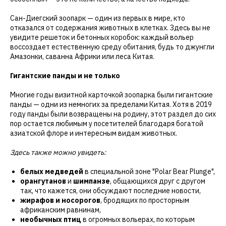
Сан-Диегский зоопарк — один из первых в мире, кто
отказался от содержания животных в клетках. Здесь вы не
увидите решеток и бетонных коробок: каждый вольер
воссоздает естественную среду обитания, будь то джунгли
Амазонки, саванна Африки или леса Китая.
Гигантские панды и не только
Многие годы визитной карточкой зоопарка были гигантские
панды — одни из немногих за пределами Китая. Хотя в 2019
году панды были возвращены на родину, этот раздел до сих
пор остается любимым у посетителей благодаря богатой
азиатской флоре и интересным видам животных.
Здесь также можно увидеть:
белых медведей
в специальной зоне "Polar Bear Plunge",
орангутанов
и
шимпанзе
, общающихся друг с другом
так, что кажется, они обсуждают последние новости,
жирафов и носорогов
, бродящих по просторным
африканским равнинам,
необычных птиц
в огромных вольерах, по которым