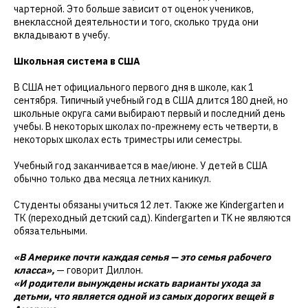
чартерной. Это больше зависит от оценок учеников,
внеклассной деятельности и того, сколько труда они
вкладывают в учебу.
Школьная система в США
В США нет официального первого дня в школе, как 1
сентября. Типичный учебный год в США длится 180 дней, но
школьные округа сами выбирают первый и последний день
учебы. В некоторых школах по-прежнему есть четверти, в
некоторых школах есть триместры или семестры.
Учебный год заканчивается в мае/июне. У детей в США
обычно только два месяца летних каникул.
Студенты обязаны учиться 12 лет. Также же Kindergarten и
ТК (переходный детский сад). Kindergarten и ТK не являются
обязательными.
«В Америке почти каждая семья — это семья рабочего
класса»,
— говорит Диллон.
«И родители вынуждены искать варианты ухода за
детьми, что является одной из самых дорогих вещей в