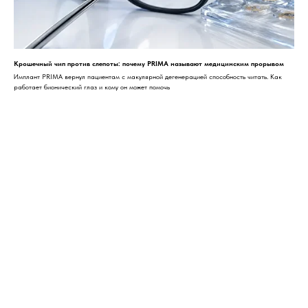
Крошечный чип против слепоты: почему PRIMA называют медицинским прорывом
Имплант PRIMA вернул пациентам с макулярной дегенерацией способность читать. Как
работает бионический глаз и кому он может помочь