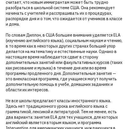
считает, что новым иммигрантам может быть трудно
разобраться в школьной системе США. Она рекомендует
начинать с учителей и расспрашивать их о процедурах,
распорядке дня и о том, что ожидается от учеников в классе
и дома.
По словам Диллон, в США большее внимания уделяется ELA
(изучению английского языка), социальным наукам и чтению,
в то время как в некоторых других странах больший упор
делается на математику и естественные науки. Однако в
настоящее время наблюдается сдвиг в сторону
дополнительных занятий или факультативных курсов (таких
как рисование и музыка) в течение дня или во время
программы продленного дня. Дополнительные занятия —
это внеклассная программа, где учащиеся могут получить
дополнительную помощь в учебе, домашних заданиях и
области их интересов.
Не все школы предлагают классы иностранного языка.
Здесь нет традиционного урока английского языка с
грамматикой, лексикой и литературой. Тем не менее, есть
два варианта: занятия ELA для тех учащихся, для которых
английский является вторым языком, и программа
Intervention для американских учащихся, нуждающихся в