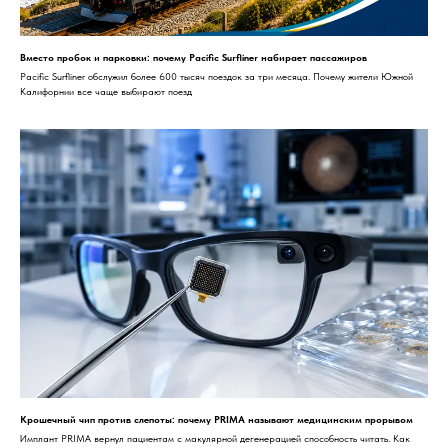
Вместо пробок и парковки: почему Pacific Surfliner набирает пассажиров
Pacific Surfliner обслужил более 600 тысяч поездок за три месяца. Почему жители Южной
Калифорнии все чаще выбирают поезд
Крошечный чип против слепоты: почему PRIMA называют медицинским прорывом
Имплант PRIMA вернул пациентам с макулярной дегенерацией способность читать. Как