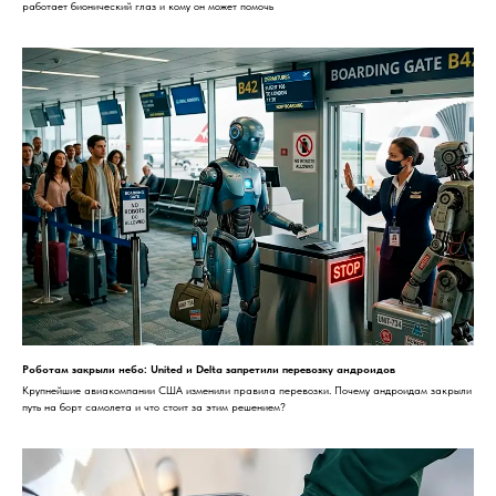
работает бионический глаз и кому он может помочь
Роботам закрыли небо: United и Delta запретили перевозку андроидов
Крупнейшие авиакомпании США изменили правила перевозки. Почему андроидам закрыли
путь на борт самолета и что стоит за этим решением?