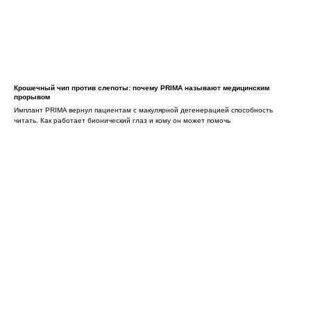
Крошечный чип против слепоты: почему PRIMA называют медицинским
прорывом
Имплант PRIMA вернул пациентам с макулярной дегенерацией способность
читать. Как работает бионический глаз и кому он может помочь