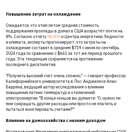
Повышение затрат на охлаждение
Ожидается, что этим летом средняя стоимость
поддержания прохлады в домах в США возрастёт почти на
8%. Согласно отчёту
NEADA
и Центра энергетики, бедности
и климата, эксперты прогнозируют, что затраты на
охлаждение составят в среднем $719 с июня по сентябрь
2024 года по сравнению с $661 за тот же период прошлого
года. Эта тенденция сохраняется на протяжении
последнего десятилетия.
"Получить высокий счёт очень сложно," — говорит профессор
Калифорнийского университета в Лос-Анджелесе Алан
Баррека, ведущий автор исследования о влиянии
повышения летних температур и отключений
электроэнергии. "В конце концов вы думаете: 'О, нужно ли
мне сокращать другие расходы или просто не платить и
пытаться жонглировать счетами?'"
Влияние на домохозяйства с низким доходом
Исследование Управления энергетической информации США