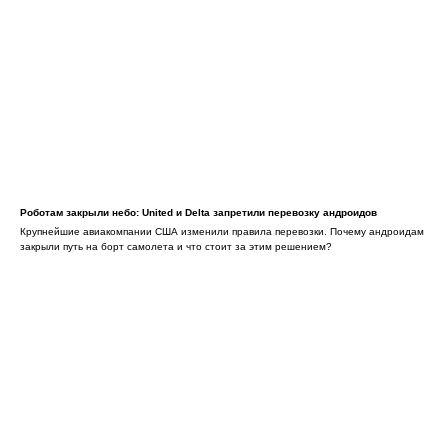
Роботам закрыли небо: United и Delta запретили перевозку андроидов
Крупнейшие авиакомпании США изменили правила перевозки. Почему андроидам
закрыли путь на борт самолета и что стоит за этим решением?