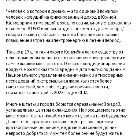
"Человек, о котором я думаю, — это одинокий пожилой
человек, живущий на фиксированный доход в Южной
Калифорнии и имеющий доход по социальному страхованию
в размере $1500 в месяц, и здесь нет места для маневра," —
говорит эксперт, объясняя, на кого больше всего влияет
повышение затрат на электроэнергию в летний период.
Только в 17 штатах и округе Колумбия летом существуют
некоторые меры защиты от отключения электроэнергии в
самые жаркие месяцы года. Отказ от кондиционирования
воздуха может оказаться вредным для многих: по данным
Национального управления океанических и атмосферных
исследований, экстремальная жара является более
смертоносной, чем любые другие причины смерти,
связанные с погодой, в 2023 году в США.
Многие штаты и города борются с чрезвычайной жарой,
устанавливая центры охлаждения. Но посещаемость этих
мест может быть низкой, что может угрожать их будущему.
Даже тогда критики называют центры охлаждения
краткосрочным решением, ведь многим семьям до них
непросто добраться. И уж тем более они не будут жить в