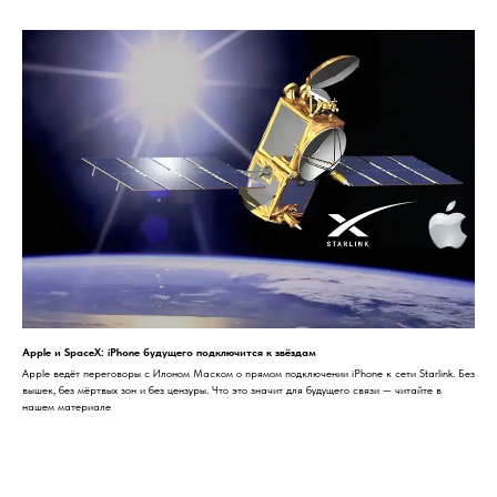
Apple и SpaceX: iPhone будущего подключится к звёздам
Apple ведёт переговоры с Илоном Маском о прямом подключении iPhone к сети Starlink. Без
вышек, без мёртвых зон и без цензуры. Что это значит для будущего связи — читайте в
нашем материале