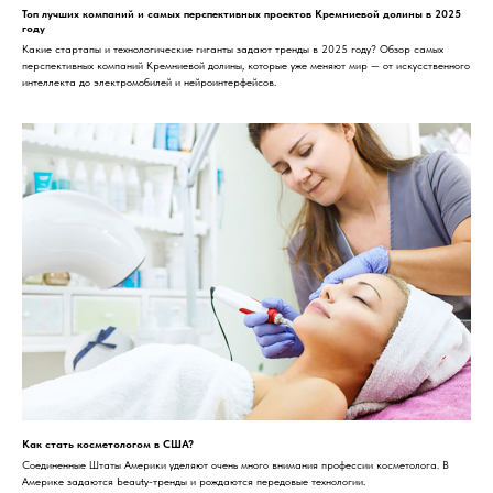
Топ лучших компаний и самых перспективных проектов Кремниевой долины в 2025
году
Какие стартапы и технологические гиганты задают тренды в 2025 году? Обзор самых
перспективных компаний Кремниевой долины, которые уже меняют мир — от искусственного
интеллекта до электромобилей и нейроинтерфейсов.
Как стать косметологом в США?
Соединенные Штаты Америки уделяют очень много внимания профессии косметолога. В
Америке задаются beauty-тренды и рождаются передовые технологии.