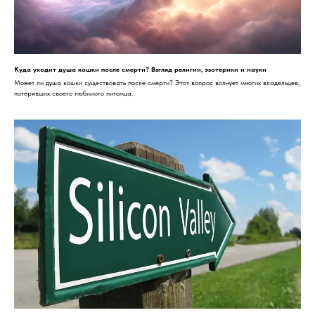
Куда уходит душа кошки после смерти? Взгляд религии, эзотерики и науки
Может ли душа кошки существовать после смерти? Этот вопрос волнует многих владельцев,
потерявших своего любимого питомца.