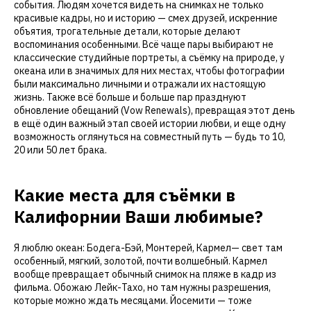
события. Людям хочется видеть на снимках не только
красивые кадры, но и историю — смех друзей, искренние
объятия, трогательные детали, которые делают
воспоминания особенными. Всё чаще пары выбирают не
классические студийные портреты, а съёмку на природе, у
океана или в значимых для них местах, чтобы фотографии
были максимально личными и отражали их настоящую
жизнь. Также всё больше и больше пар празднуют
обновление обещаний (Vow Renewals), превращая этот день
в ещё один важный этап своей истории любви, и еще одну
возможность оглянуться на совместный путь — будь то 10,
20 или 50 лет брака.
Какие места для съёмки в
Калифорнии Ваши любимые?
Я люблю океан: Бодега-Бэй, Монтерей, Кармел— свет там
особенный, мягкий, золотой, почти волшебный. Кармел
вообще превращает обычный снимок на пляже в кадр из
фильма. Обожаю Лейк-Тахо, но там нужны разрешения,
которые можно ждать месяцами. Йосемити — тоже