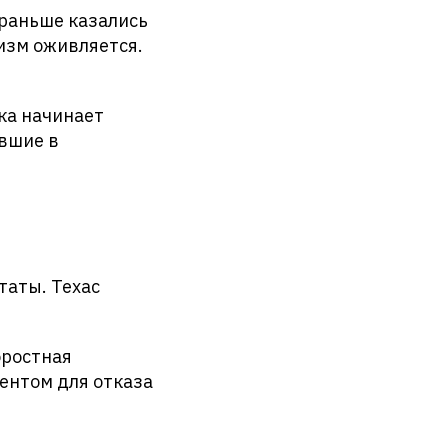
 раньше казались
изм оживляется.
ика начинает
вшие в
таты. Техас
оростная
ентом для отказа