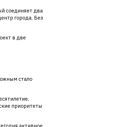
ый соединяет два
центр города. Без
оект в две
ложным стало
есятилетие.
ские приоритеты
Сегодня активное