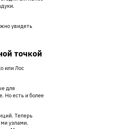
адуки.
ожно увидеть
ной точкой
о или Лос
ые для
. Но есть и более
иций. Теперь
ми узлами.