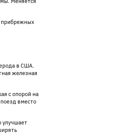
ммы. Меняется
х прибрежных
ерода в США.
тная железная
ая с опорой на
 поезд вместо
о улучшает
ширять