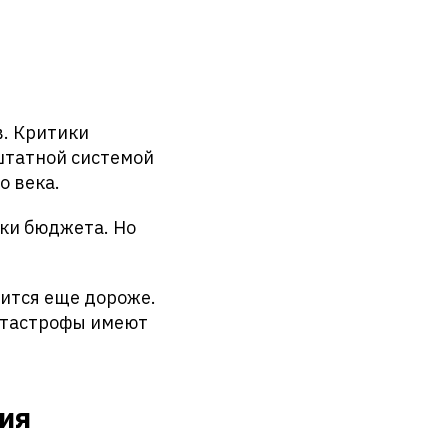
в. Критики
штатной системой
о века.
ки бюджета. Но
дится еще дороже.
атастрофы имеют
ия