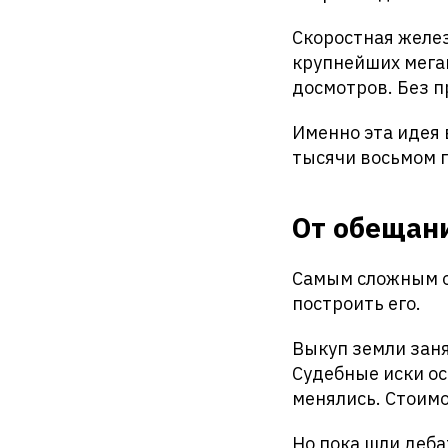
Скоростная желез
крупнейших мегап
досмотров. Без п
Именно эта идея
тысячи восьмом г
От обещани
Самым сложным о
построить его.
Выкуп земли заня
Судебные иски о
менялись. Стоимо
Но пока шли деб