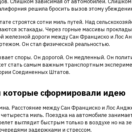
дов. Слишком зависимая от автомобилей. Слишком
Калифорния решила бросить вызов этому убеждени
тате строятся сотни миль путей. Над сельскохоз
аются эстакады. Через горные массивы проклады
ой железной дороги между Сан Франциско и Лос А
ртежом. Он стал физической реальностью.
вает споры. Он дорогой. Он медленный. Он полит
жет стать самым важным транспортным экспериме
ории Соединенных Штатов.
я которые сформировали идею
мна. Расстояние между Сан Франциско и Лос Андж
 четыреста миль. Поездка на автомобиле занимает
релет выглядит быстрым только в воздухе но на з
очередями задержками и стрессом.