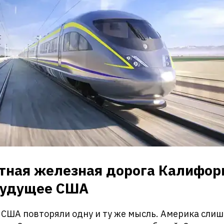
стная железная дорога Калифор
будущее США
 США повторяли одну и ту же мысль. Америка сли