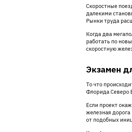
Скоростные поез
далекими станов
Рынки труда рас
Когда два мегапо
работать по нов
скоростную желез
Экзамен д
То что происход
Флорида Северо 
Если проект окаж
железная дорога 
от подобных иниц