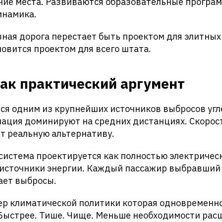
чие места. Развиваются образовательные програ
инамика.
зная дорога перестает быть проектом для элитны
новится проектом для всего штата.
ак практический аргумент
ся одним из крупнейших источников выбросов угл
иация доминируют на средних дистанциях. Скорос
т реальную альтернативу.
истема проектируется как полностью электрическ
источники энергии. Каждый пассажир выбравший
ает выбросы.
ер климатической политики которая одновременн
 Быстрее. Тише. Чище. Меньше необходимости рас