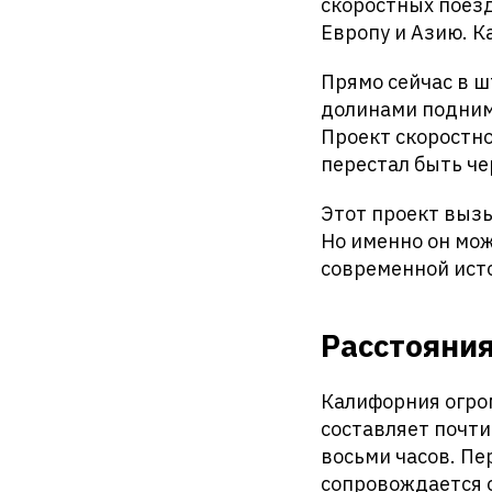
скоростных поез
Европу и Азию. 
Прямо сейчас в ш
долинами подним
Проект скоростн
перестал быть че
Этот проект вызы
Но именно он мо
современной ист
Расстояни
Калифорния огро
составляет почти
восьми часов. Пе
сопровождается 