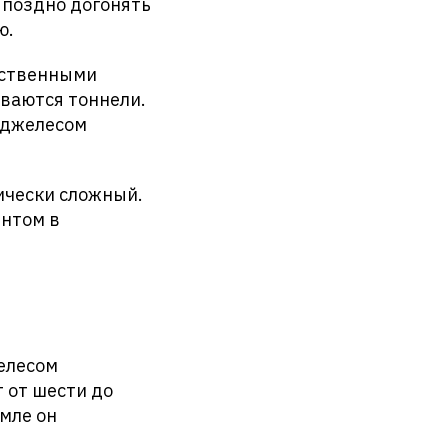
 поздно догонять
ю.
яйственными
ваются тоннели.
нджелесом
ически сложный.
нтом в
елесом
 от шести до
емле он