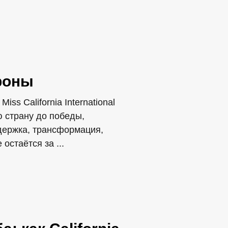
роны
ss California International
ю страну до победы,
держка, трансформация,
остаётся за ...