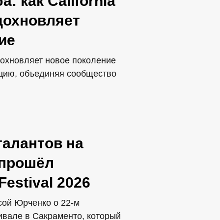
: как California
вдохновляет
ие
 вдохновляет новое поколение
ацию, объединяя сообщество
талантов на
 прошёл
 Festival 2026
сой Юрченко о 22-м
вале в Сакраменто, который