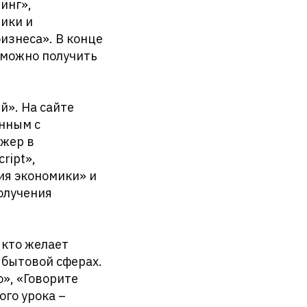
инг»,
ики и
изнеса». В конце
 можно получить
й». На сайте
анным с
жер в
ript»,
ия экономики» и
получения
 кто желает
 бытовой сферах.
», «Говорите
го урока –