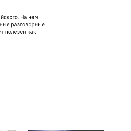
йского. На нем
чные разговорные
ет полезен как