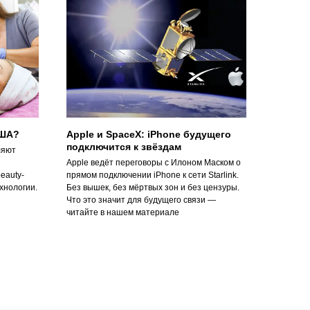
США?
Apple и SpaceX: iPhone будущего
подключится к звёздам
ляют
Apple ведёт переговоры с Илоном Маском о
eauty-
прямом подключении iPhone к сети Starlink.
хнологии.
Без вышек, без мёртвых зон и без цензуры.
Что это значит для будущего связи —
читайте в нашем материале