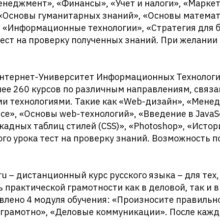
неджмент», «Финансы», «Учет и налоги», «Маркет
 «Основы гуманитарных знаний», «Основы математ
 «Информационные технологии», «Стратегия для б
ест на проверку полученных знаний. При желании
«Интернет-Университет Информационных Технологи
ее 260 курсов по различным направлениям, связ
 технологиями. Такие как «Web-дизайн», «Менед
е», «Основы web-технологий», «Введение в JavaSc
адных таблиц стилей (CSS)», «Photoshop», «Истор
ого урока тест на проверку знаний. Возможность 
u – дистанционный курс русского языка – для тех,
 практической грамотности как в деловой, так и в
влено 4 модуля обучения: «Произносите правильно
грамотно», «Деловые коммуникации». После каждо