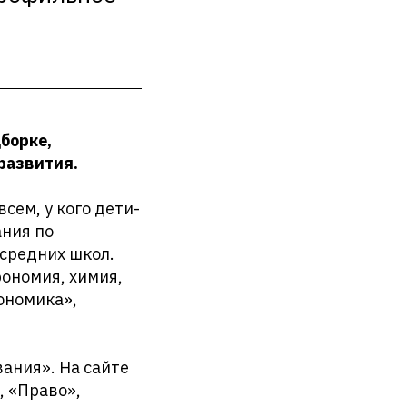
борке,
развития.
сем, у кого дети-
ания по
средних школ.
рономия, химия,
кономика»,
вания». На сайте
, «Право»,