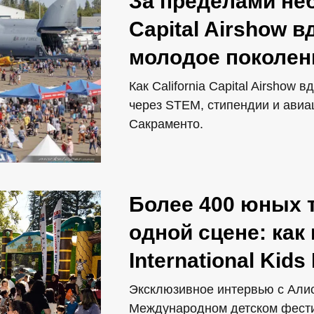
За пределами неба
Capital Airshow 
молодое поколен
Как California Capital Airshow
через STEM, стипендии и ави
Сакраменто.
Более 400 юных 
одной сцене: как
International Kids
Эксклюзивное интервью с Али
Международном детском фести