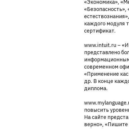
«Экономика», «Ме
«Безопасность»,
естествознания»,
каждого модуля т
сертификат.
www.intuit.ru – 
представлено бол
информационными
современном офис
«Применение каск
др. В конце кажд
диплома.
www.mylanguage.r
повысить уровень
На сайте предста
верно», «Пишите 