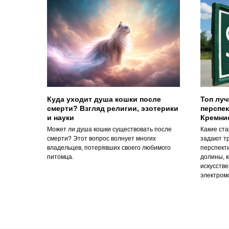
Куда уходит душа кошки после
Топ лу
смерти? Взгляд религии, эзотерики
перспе
и науки
Кремни
Может ли душа кошки существовать после
Какие ста
смерти? Этот вопрос волнует многих
задают т
владельцев, потерявших своего любимого
перспект
питомца.
долины, 
искусстве
электром